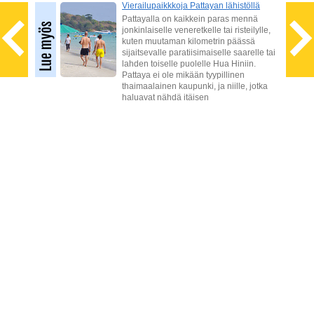
Vierailupaikkkoja Pattayan lähistöllä
ia
Pattayalla on kaikkein paras mennä
iot
jonkinlaiselle veneretkelle tai risteilylle,
kuten muutaman kilometrin päässä
ia
sijaitsevalle paratiisimaiselle saarelle tai
enkin
lahden toiselle puolelle Hua Hiniin.
Pattaya ei ole mikään tyypillinen
thaimaalainen kaupunki, ja niille, jotka
haluavat nähdä itäisen