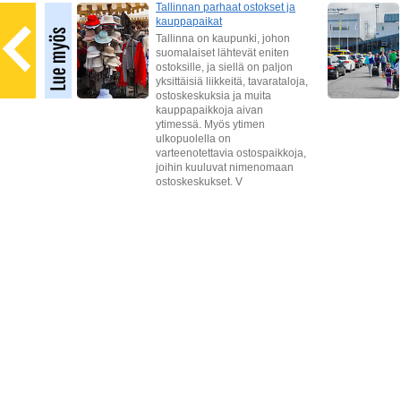
Tallinnan parhaat ostokset ja
kauppapaikat
 on
ja
Tallinna on kaupunki, johon
suomalaiset lähtevät eniten
-
ostoksille, ja siellä on paljon
4-
yksittäisiä liikkeitä, tavarataloja,
diski,
ostoskeskuksia ja muita
kauppapaikkoja aivan
ytimessä. Myös ytimen
ulkopuolella on
varteenotettavia ostospaikkoja,
joihin kuuluvat nimenomaan
ostoskeskukset. V