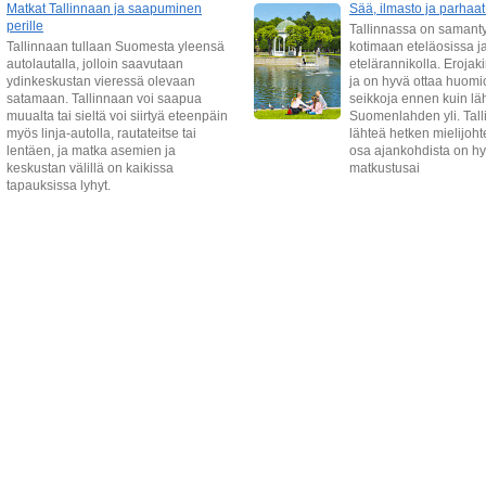
Matkat Tallinnaan ja saapuminen
Sää, ilmasto ja parhaa
perille
Tallinnassa on samantyy
Tallinnaan tullaan Suomesta yleensä
kotimaan eteläosissa j
autolautalla, jolloin saavutaan
etelärannikolla. Erojaki
ydinkeskustan vieressä olevaan
ja on hyvä ottaa huomio
satamaan. Tallinnaan voi saapua
seikkoja ennen kuin lä
muualta tai sieltä voi siirtyä eteenpäin
Suomenlahden yli. Tall
myös linja-autolla, rautateitse tai
lähteä hetken mielijoht
lentäen, ja matka asemien ja
osa ajankohdista on hyv
keskustan välillä on kaikissa
matkustusai
tapauksissa lyhyt.