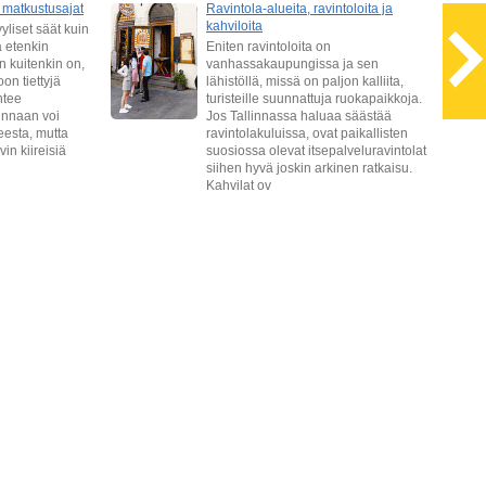
t matkustusajat
Ravintola-alueita, ravintoloita ja
kahviloita
liset säät kuin
a etenkin
Eniten ravintoloita on
n kuitenkin on,
vanhassakaupungissa ja sen
on tiettyjä
lähistöllä, missä on paljon kalliita,
htee
turisteille suunnattuja ruokapaikkoja.
innaan voi
Jos Tallinnassa haluaa säästää
eesta, mutta
ravintolakuluissa, ovat paikallisten
in kiireisiä
suosiossa olevat itsepalveluravintolat
siihen hyvä joskin arkinen ratkaisu.
Kahvilat ov