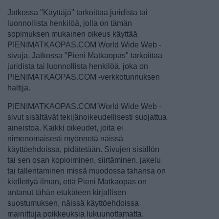
Jatkossa "Käyttäjä" tarkoittaa juridista tai
luonnollista henkilöä, jolla on tämän
sopimuksen mukainen oikeus käyttää
PIENIMATKAOPAS.COM World Wide Web -
sivuja. Jatkossa "Pieni Matkaopas" tarkoittaa
juridista tai luonnollista henkilöä, joka on
PIENIMATKAOPAS.COM -verkkotunnuksen
haltija.
PIENIMATKAOPAS.COM World Wide Web -
sivut sisältävät tekijänoikeudellisesti suojattua
aineistoa. Kaikki oikeudet, joita ei
nimenomaisesti myönnetä näissä
käyttöehdoissa, pidätetään. Sivujen sisällön
tai sen osan kopioiminen, siirtäminen, jakelu
tai tallentaminen missä muodossa tahansa on
kiellettyä ilman, että Pieni Matkaopas on
antanut tähän etukäteen kirjallisen
suostumuksen, näissä käyttöehdoissa
mainittuja poikkeuksia lukuunottamatta.