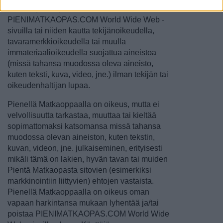
tallenna, levitä, lähetä tai välitä
PIENIMATKAOPAS.COM World Wide Web -
sivuilla tai niiden kautta tekijänoikeudella,
tavaramerkkioikeudella tai muulla
immateriaalioikeudella suojattua aineistoa
(missä tahansa muodossa oleva aineisto,
kuten teksti, kuva, video, jne.) ilman tekijän tai
oikeudenhaltijan lupaa.
Pienellä Matkaoppaalla on oikeus, mutta ei
velvollisuutta tarkastaa, muuttaa tai kieltää
sopimattomaksi katsomansa missä tahansa
muodossa olevan aineiston, kuten tekstin,
kuvan, videon, jne. julkaiseminen, erityisesti
mikäli tämä on lakien, hyvän tavan tai muiden
Pientä Matkaopasta sitovien (esimerkiksi
markkinointiin liittyvien) ehtojen vastaista.
Pienellä Matkaoppaalla on oikeus oman
vapaan harkintansa mukaan lyhentää ja/tai
poistaa PIENIMATKAOPAS.COM World Wide