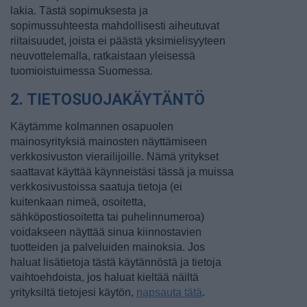
lakia. Tästä sopimuksesta ja
sopimussuhteesta mahdollisesti aiheutuvat
riitaisuudet, joista ei päästä yksimielisyyteen
neuvottelemalla, ratkaistaan yleisessä
tuomioistuimessa Suomessa.
2. TIETOSUOJAKÄYTÄNTÖ
Käytämme kolmannen osapuolen
mainosyrityksiä mainosten näyttämiseen
verkkosivuston vierailijoille. Nämä yritykset
saattavat käyttää käynneistäsi tässä ja muissa
verkkosivustoissa saatuja tietoja (ei
kuitenkaan nimeä, osoitetta,
sähköpostiosoitetta tai puhelinnumeroa)
voidakseen näyttää sinua kiinnostavien
tuotteiden ja palveluiden mainoksia. Jos
haluat lisätietoja tästä käytännöstä ja tietoja
vaihtoehdoista, jos haluat kieltää näiltä
yrityksiltä tietojesi käytön,
napsauta tätä
.