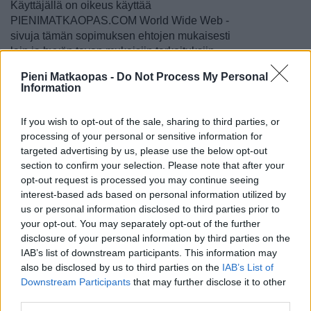
Käyttäjällä on oikeus käyttää
PIENIMATKAOPAS.COM World Wide Web -
sivuja tämän sopimuksen ehtojen mukaisesti
lain ja hyvän tavan mukaisiin tarkoituksiin.
Pieni Matkaopas -
Do Not Process My Personal
Jos Käyttäjä rekisteröityy
Information
PIENIMATKAOPAS.COM World Wide Web -
sivujen käyttäjäksi hän saa henkilökohtaisen
If you wish to opt-out of the sale, sharing to third parties, or
käyttäjätunnuksen ja salasanan. Käyttäjä
processing of your personal or sensitive information for
vastaa siitä, että käyttäjätunnus ja salasana
targeted advertising by us, please use the below opt-out
eivät joudu ulkopuolisten tietoon. Käyttäjä
section to confirm your selection. Please note that after your
sitoutuu pitämään käyttäjätunnuksen ja
opt-out request is processed you may continue seeing
salasanan omana tietonaan ja säilyttämään
interest-based ads based on personal information utilized by
ne huolellisesti. Käyttäjä on vastuussa
us or personal information disclosed to third parties prior to
kaikesta käyttäjätunnuksellaan ja
your opt-out. You may separately opt-out of the further
salasanallaan tapahtuneesta käytöstä.
disclosure of your personal information by third parties on the
IAB’s list of downstream participants. This information may
Pieni Matkaopas ei vastaa käyttäjien
also be disclosed by us to third parties on the
IAB’s List of
tuottaman Aineiston (missä tahansa
Downstream Participants
that may further disclose it to other
muodossa oleva aineisto, kuten teksti, kuva,
third parties.
video, jne.) lainmukaisuudesta tai