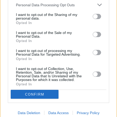
oikeellisuudesta. Kukin käyttäjä vastaa itse
Personal Data Processing Opt Outs
esittämistään mielipiteistä ja
PIENIMATKAOPAS.COM World Wide Web -
I want to opt-out of the Sharing of my
personal data.
sivuille tuottamastaan tai esille tuomastaan
Opted In
aineistosta (missä tahansa muodossa oleva
aineisto, kuten teksti, kuva, video, jne.).
I want to opt-out of the Sale of my
Personal Data.
Käyttäjän mielipiteen esiintyminen
Opted In
PIENIMATKAOPAS.COM World Wide Web -
sivuilla ei merkitse sitä, että mielipide
I want to opt-out of processing my
välttämättä edustaisi Pienen Matkaoppaan
Personal Data for Targeted Advertising.
Opted In
kantaa.
I want to opt-out of Collection, Use,
Käyttäjä sitoutuu olemaan tallentamatta,
Retention, Sale, and/or Sharing of my
levittämättä, lähettämättä tai välittämättä
Personal Data that Is Unrelated with the
Purposes for which it was collected.
PIENIMATKAOPAS.COM World Wide Web -
Opted In
sivuilla aineistoa (missä tahansa muodossa
oleva aineisto, kuten teksti, kuva, video, jne.),
CONFIRM
joka on lain tai hyvän tavan vastaista, yllyttää
lain tai hyvä tavan vastaiseen toimintaan
taikka edistää lain tai hyvä tavan vastaista
Data Deletion
Data Access
Privacy Policy
toimintaa. Käyttäjä vastaa siitä, että Käyttäjä ei