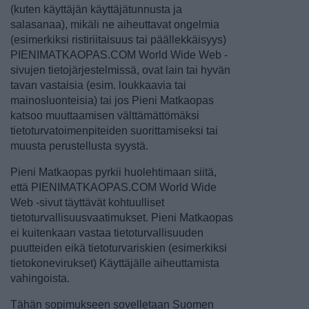
(kuten käyttäjän käyttäjätunnusta ja
salasanaa), mikäli ne aiheuttavat ongelmia
(esimerkiksi ristiriitaisuus tai päällekkäisyys)
PIENIMATKAOPAS.COM World Wide Web -
sivujen tietojärjestelmissä, ovat lain tai hyvän
tavan vastaisia (esim. loukkaavia tai
mainosluonteisia) tai jos Pieni Matkaopas
katsoo muuttaamisen välttämättömäksi
tietoturvatoimenpiteiden suorittamiseksi tai
muusta perustellusta syystä.
Pieni Matkaopas pyrkii huolehtimaan siitä,
että PIENIMATKAOPAS.COM World Wide
Web -sivut täyttävät kohtuulliset
tietoturvallisuusvaatimukset. Pieni Matkaopas
ei kuitenkaan vastaa tietoturvallisuuden
puutteiden eikä tietoturvariskien (esimerkiksi
tietokonevirukset) Käyttäjälle aiheuttamista
vahingoista.
Tähän sopimukseen sovelletaan Suomen