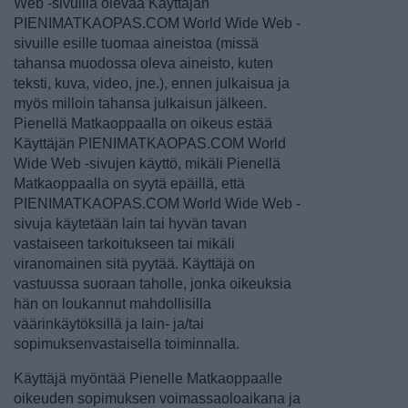
Web -sivuilla olevaa Käyttäjän
PIENIMATKAOPAS.COM World Wide Web -
sivuille esille tuomaa aineistoa (missä
tahansa muodossa oleva aineisto, kuten
teksti, kuva, video, jne.), ennen julkaisua ja
myös milloin tahansa julkaisun jälkeen.
Pienellä Matkaoppaalla on oikeus estää
Käyttäjän PIENIMATKAOPAS.COM World
Wide Web -sivujen käyttö, mikäli Pienellä
Matkaoppaalla on syytä epäillä, että
PIENIMATKAOPAS.COM World Wide Web -
sivuja käytetään lain tai hyvän tavan
vastaiseen tarkoitukseen tai mikäli
viranomainen sitä pyytää. Käyttäjä on
vastuussa suoraan taholle, jonka oikeuksia
hän on loukannut mahdollisilla
väärinkäytöksillä ja lain- ja/tai
sopimuksenvastaisella toiminnalla.
Käyttäjä myöntää Pienelle Matkaoppaalle
oikeuden sopimuksen voimassaoloaikana ja