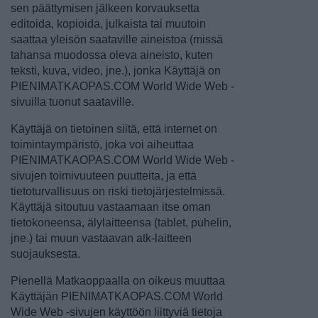
sen päättymisen jälkeen korvauksetta
editoida, kopioida, julkaista tai muutoin
saattaa yleisön saataville aineistoa (missä
tahansa muodossa oleva aineisto, kuten
teksti, kuva, video, jne.), jonka Käyttäjä on
PIENIMATKAOPAS.COM World Wide Web -
sivuilla tuonut saataville.
Käyttäjä on tietoinen siitä, että internet on
toimintaympäristö, joka voi aiheuttaa
PIENIMATKAOPAS.COM World Wide Web -
sivujen toimivuuteen puutteita, ja että
tietoturvallisuus on riski tietojärjestelmissä.
Käyttäjä sitoutuu vastaamaan itse oman
tietokoneensa, älylaitteensa (tablet, puhelin,
jne.) tai muun vastaavan atk-laitteen
suojauksesta.
Pienellä Matkaoppaalla on oikeus muuttaa
Käyttäjän PIENIMATKAOPAS.COM World
Wide Web -sivujen käyttöön liittyviä tietoja