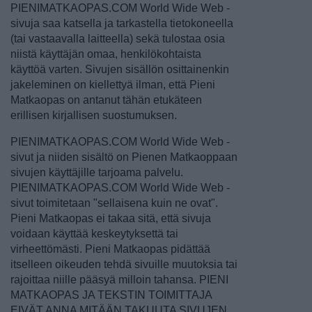
PIENIMATKAOPAS.COM World Wide Web -
sivuja saa katsella ja tarkastella tietokoneella
(tai vastaavalla laitteella) sekä tulostaa osia
niistä käyttäjän omaa, henkilökohtaista
käyttöä varten. Sivujen sisällön osittainenkin
jakeleminen on kiellettyä ilman, että Pieni
Matkaopas on antanut tähän etukäteen
erillisen kirjallisen suostumuksen.
PIENIMATKAOPAS.COM World Wide Web -
sivut ja niiden sisältö on Pienen Matkaoppaan
sivujen käyttäjille tarjoama palvelu.
PIENIMATKAOPAS.COM World Wide Web -
sivut toimitetaan "sellaisena kuin ne ovat".
Pieni Matkaopas ei takaa sitä, että sivuja
voidaan käyttää keskeytyksettä tai
virheettömästi. Pieni Matkaopas pidättää
itselleen oikeuden tehdä sivuille muutoksia tai
rajoittaa niille pääsyä milloin tahansa. PIENI
MATKAOPAS JA TEKSTIN TOIMITTAJA
EIVÄT ANNA MITÄÄN TAKUUTA SIVUJEN