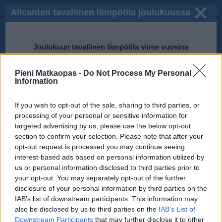
Alicanten tavallinen lämpötila joulukuussa
Joulukuun tavallinen lämpötila viime vuosina
25℃
Pieni Matkaopas -
Do Not Process My Personal
Information
20℃
If you wish to opt-out of the sale, sharing to third parties, or
15℃
processing of your personal or sensitive information for
targeted advertising by us, please use the below opt-out
10℃
section to confirm your selection. Please note that after your
opt-out request is processed you may continue seeing
2015
2012
interest-based ads based on personal information utilized by
2009
2014
5℃
2013
2011
2010
us or personal information disclosed to third parties prior to
2008
your opt-out. You may separately opt-out of the further
0℃
disclosure of your personal information by third parties on the
IAB’s list of downstream participants. This information may
Tiedot perustuvat National Oceanic and Atmospheric Administration
(NOAA):n ilmastodataan.
also be disclosed by us to third parties on the
IAB’s List of
Downstream Participants
that may further disclose it to other