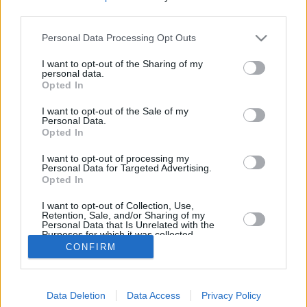
third parties.
Joulukuun keskilämpötila Alicantessa on viime vuosina
ollut 11 astetta. Öisin lämpötila on tyypillisesti laskenut 6
Personal Data Processing Opt Outs
asteen tienoille, ja päivisin lämpötila on kohonnut 16
asteen tuntumaan. Viereisestä kaaviosta näkee, miten
I want to opt-out of the Sharing of my
personal data.
lämmintä Alicantessa on keskimäärin ollut joulukuussa
Opted In
viime vuosina ja vaihteluväli, jolla lämpötila tavallisina
päivinä on minäkin vuonna liikkunut.
I want to opt-out of the Sale of my
Personal Data.
Hetkellisesti Alicantessa on silti koettu tätäkin kylmempiä
Opted In
ja lämpimämpiä joulukuisia päiviä. Esimerkiksi vuoden
2008 joulukuussa lämpötila käväisi alimmillaan 0
I want to opt-out of processing my
Personal Data for Targeted Advertising.
asteessa ja toisaalta vuonna 2010 joulukuussa hätyyteltiin
Opted In
eräänä poikkeuksellisen lämpimänä päivänä 24 asteen
lukemia.
I want to opt-out of Collection, Use,
Retention, Sale, and/or Sharing of my
Personal Data that Is Unrelated with the
Purposes for which it was collected.
Opted In
CONFIRM
Entä muut kuukaudet? Miten lämmintä Alicantessa on
ollut...
Tammikuussa
Helmikuussa
Maaliskuussa
Data Deletion
Data Access
Privacy Policy