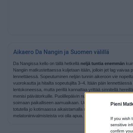
Aikaero Da Nangin ja Suomen välillä
Da Nangissa kello on tällä hetkellä
neljä tuntia enemmän
kui
Nangiin matkustettaessa kuljetaan itään, jolloin jet lag vaiva
lennettäessä. Sopeutuminen neljän tunnin aikeroon vie nopeilta
vuorokautta ja hitailta sopeutujilta 3–4. Itään päin lennettäess
lentokoneessa, mutta perillä kannattaa yrittää sinnitellä hereillä 
menisi päivätorkuille. Puolillepäivin nukkumista kannattaa välttä
soimaan paikalliseen aamuaikaan. Uuteen rytmiin voi mahdol
Pieni Mat
totutella jo kotimaassa aikaistamalla nukkumaanmenoaikaa tunn
melatoniinivalmisteista voi olla apua.
If you wish 
sensitive in
confirm you