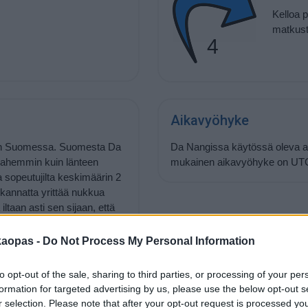
Kelloa p
matkust
4
Aikavyöhyke
n Suomessa. Suomesta Da
Da Nangissa käytössä oleva aik
a pahemmin kuin länteen
mukainen aikavyöhyke on UT
 sopeutujilta keskimäärin 2
ä kannatta yrittää nukkua
iltaan asti sen sijaan, että
ä, ja laittaa herätyskello
lisuuksien mukaan alkaa
kaopas -
Do Not Process My Personal Information
illa tai parilla. Myös
to opt-out of the sale, sharing to third parties, or processing of your per
formation for targeted advertising by us, please use the below opt-out s
r selection. Please note that after your opt-out request is processed y