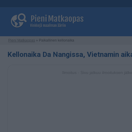
Pieni Matkaopas
» Paikallinen kellonaika
Kellonaika Da Nangissa, Vietnamin ai
Ilmoitus - Sivu jatkuu ilmoituksen jälk