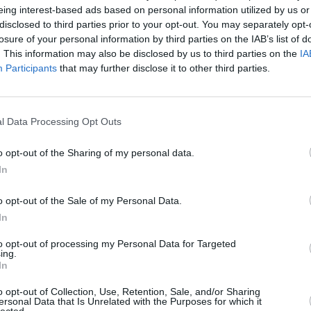
eing interest-based ads based on personal information utilized by us or
Kuinka nopeasti Da N
disclosed to third parties prior to your opt-out. You may separately opt-
losure of your personal information by third parties on the IAB’s list of
lo
18:15
. Nouseva aurinko
Da Nangissa on hämärää viel
. This information may also be disclosed by us to third parties on the
IA
a aurinko painuu mailleen
sarastaa saman verran ennen 
Participants
that may further disclose it to other third parties.
nopeammin kuin Suomessa. Häm
Etelä-Suomen vastaavasta. Yle
lähempänä päiväntasaajaa olla
l Data Processing Opt Outs
o opt-out of the Sharing of my personal data.
Päivän pituus
In
vuonna.
Päivän pituus Da Nangissa on
o opt-out of the Sale of my Personal Data.
lyhenevät hiljalleen, ja tätä ja
In
Tästä eteenpäin päivät alkavat 
to opt-out of processing my Personal Data for Targeted
ing.
In
o opt-out of Collection, Use, Retention, Sale, and/or Sharing
Da Nang
|
Ho Chi Minh City
ersonal Data that Is Unrelated with the Purposes for which it
lected.