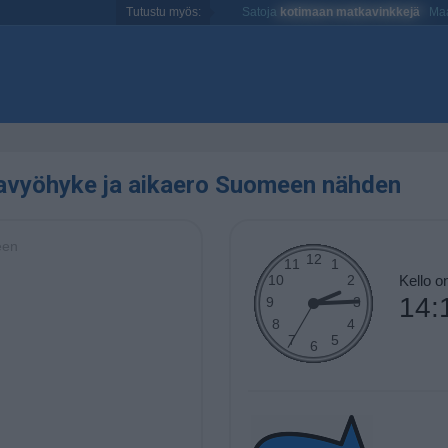
Tutustu myös:
Satoja
kotimaan matkavinkkejä
Maa
kavyöhyke ja aikaero Suomeen nähden
een
Kello 
14: