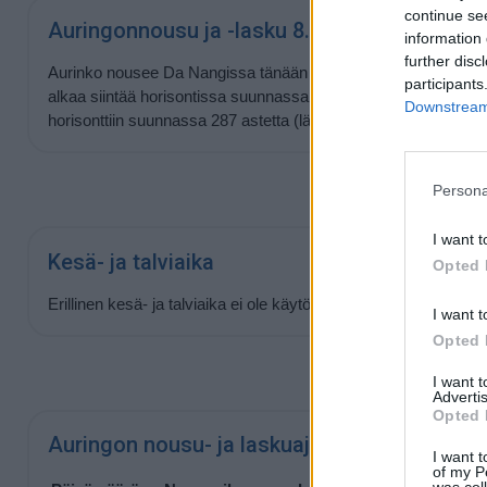
continue se
Auringonnousu ja -lasku 8.8.2026
information 
further disc
Aurinko nousee Da Nangissa tänään kello
05:30
ja laskee kel
participants
alkaa siintää horisontissa suunnassa 73 astetta (itä) ja laskev
Downstream 
horisonttiin suunnassa 287 astetta (länsi).
Persona
I want t
Kesä- ja talviaika
Opted 
Erillinen kesä- ja talviaika ei ole käytössä Da Nangissa tänä 
I want t
Opted 
I want 
Advertis
Opted 
Auringon nousu- ja laskuajat lähipäivinä
I want t
of my P
was col