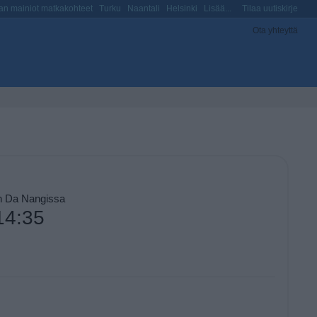
n mainiot matkakohteet
Turku
Naantali
Helsinki
Lisää...
Tilaa uutiskirje
Ota yhteyttä
on Da Nangissa
14:35