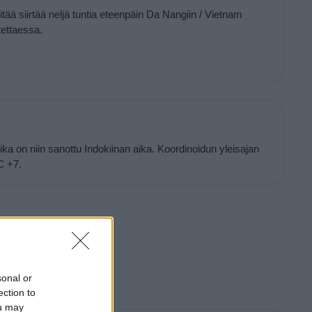
itää siirtää neljä tuntia eteenpäin Da Nangiin / Vietnam
ettaessa.
a on niin sanottu Indokiinan aika. Koordinoidun yleisajan
C +7.
sonal or
ection to
ou may