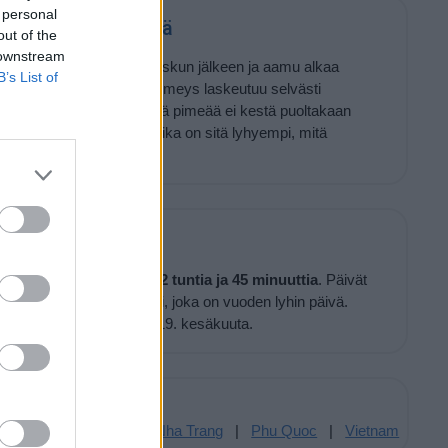
 personal
angissa tulee pimeä
out of the
 downstream
ä
23 minuuttia
auringonlaskun jälkeen ja aamu alkaa
B’s List of
auringonnousua. Täysi pimeys laskeutuu selvästi
ärän aika, joka edeltää pimeää ei kestä puoltakaan
isesti ottaen, hämärän aika on sitä lyhyempi, mitä
an.
 tähän aikaan vuodesta
12 tuntia ja 45 minuuttia
. Päivät
tkuu aina 21. joulukuuta asti, joka on vuoden lyhin päivä.
pidetä, ja pisin päivä on 19. kesäkuuta.
Paikkoja täälläpäin:
|
Hoi An
|
Hanoi
|
Nha Trang
|
Phu Quoc
|
Vietnam