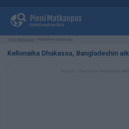
Pieni Matkaopas
» Paikallinen kellonaika
Kellonaika Dhakassa, Bangladeshin ai
Ilmoitus - Sivu jatkuu ilmoituksen jälk