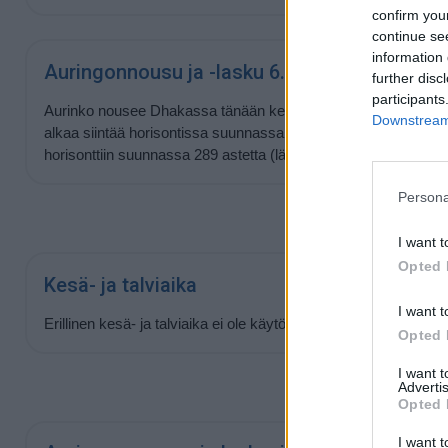
confirm you
continue se
information 
Auringonnousu ja -lasku 6.8.2026
further disc
participants
Aurinko nousee Dhakassa tänään kello
05:30
ja laskee kello
1
Downstream 
alkaa siintää horisontissa suunnassa 71 astetta (itä) ja laskev
horisonttiin suunnassa 289 astetta (länsi).
Persona
I want t
Opted 
Kesä- ja talviaika
I want t
Erillinen kesä- ja talviaika ei ole käytössä Dhakassa tänä vuo
Opted 
I want 
Advertis
Opted 
I want t