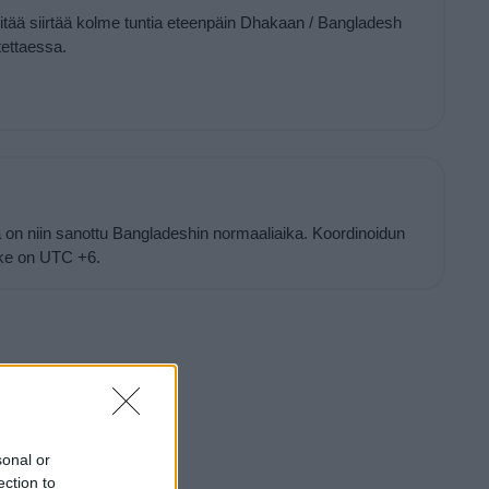
pitää siirtää kolme tuntia eteenpäin Dhakaan / Bangladesh
ettaessa.
on niin sanottu Bangladeshin normaaliaika. Koordinoidun
ke on UTC +6.
sonal or
ection to