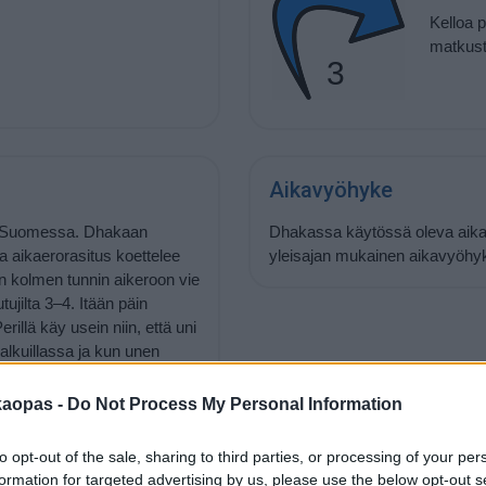
Kelloa 
matkust
3
Aikavyöhyke
 Suomessa. Dhakaan
Dhakassa käytössä oleva aika 
a aikaerorasitus koettelee
yleisajan mukainen aikavyöhy
 kolmen tunnin aikeroon vie
tujilta 3–4. Itään päin
illä käy usein niin, että uni
 alkuillassa ja kun unen
sta huolimatta aamuisin ei
emään aamun sarastaessa.
kaopas -
Do Not Process My Personal Information
ytmiin voi alkaa totutella jo
latoista. Jotkut saavat apua
to opt-out of the sale, sharing to third parties, or processing of your per
formation for targeted advertising by us, please use the below opt-out s