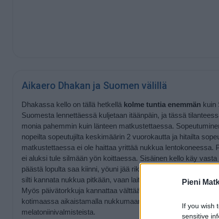
Aikaero Dhakan ja Suomen välillä
Dhakassa kello on tällä hetkellä
kolme tuntia enemmän
kuin
Suomesta lennettäessä kuljetaan itäänpäin, ja tässä tilanteess
monia pahemmin kuin länteen matkustettaessa. Sopeutuminen
nopeilta sopeutujilta keskimäärin 2 vuorokautta ja hitailta sopeu
matkustettaessa ei ole haittaa yrittää nukkua lentokoneessa. Per
ei aluksi tule silmään yön koittaessa. Sisäinen kello käy vasta
päästä lopulta saa kiinni, yöuni jää rikkonaiseksi. Houkutukse
silti kannata nukkua pitkään, vaan laittaa herätyskello piris
Pieni Mat
Myös päivätorkkuja kannattaa välttää. Jos mahdollista, uuteen r
kotimaassa aikaistamalla nukkumaanmenoaikaa tunnilla puolel
If you wish 
melatoniinivalmisteista.
sensitive in