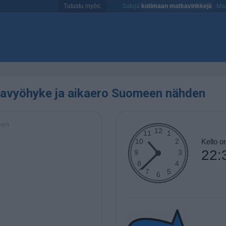
Tutustu myös:
Satoja
kotimaan matkavinkkejä
Maa
kavyöhyke ja aikaero Suomeen nähden
een
Kello 
22: