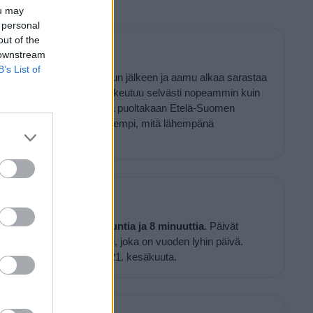
ou may
 personal
out of the
assa tulee pimeä
 downstream
B’s List of
4 minuuttia
auringonlaskun jälkeen ja aamu alkaa sarastaa
ousua. Täysi pimeys laskeutuu selvästi nopeammin kuin
 edeltää pimeää ei kestä puoltakaan Etelä-Suomen
 hämärän aika on sitä lyhyempi, mitä lähempänä
hän aikaan vuodesta
13 tuntia ja 8 minuuttia
. Päivät
tkuu aina 21. joulukuuta asti, joka on vuoden lyhin päivä.
pidetä, ja pisin päivä on 21. kesäkuuta.
Paikkoja täälläpäin: