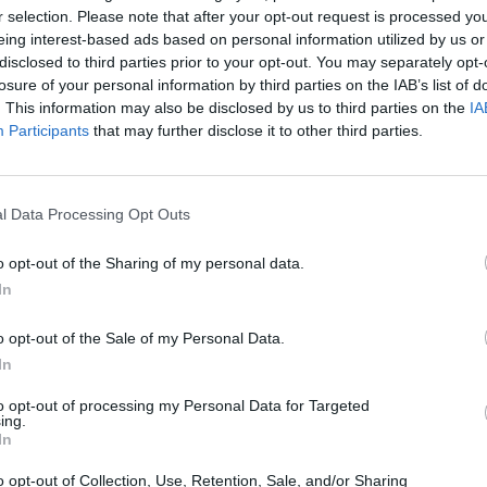
r selection. Please note that after your opt-out request is processed y
eing interest-based ads based on personal information utilized by us or
disclosed to third parties prior to your opt-out. You may separately opt-
Kuinka nopeasti Dhak
losure of your personal information by third parties on the IAB’s list of
. This information may also be disclosed by us to third parties on the
IA
8:38
. Nouseva aurinko
Dhakassa on hämärää vielä
2
Participants
that may further disclose it to other third parties.
a aurinko painuu mailleen
saman verran ennen auringonn
Suomessa. Hämärän aika, joka
vastaavasta. Yleisesti ottaen,
l Data Processing Opt Outs
päiväntasaajaa ollaan.
o opt-out of the Sharing of my personal data.
In
Päivän pituus
o opt-out of the Sale of my Personal Data.
nna.
Päivän pituus Dhakassa on tä
In
lyhenevät hiljalleen, ja tätä ja
Tästä eteenpäin päivät alkavat 
to opt-out of processing my Personal Data for Targeted
ing.
In
o opt-out of Collection, Use, Retention, Sale, and/or Sharing