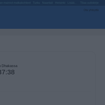
n mainiot matkakohteet
Turku
Naantali
Helsinki
Lisää...
Tilaa uutiskirje
Ota yhteyttä
on Dhakassa
37:39