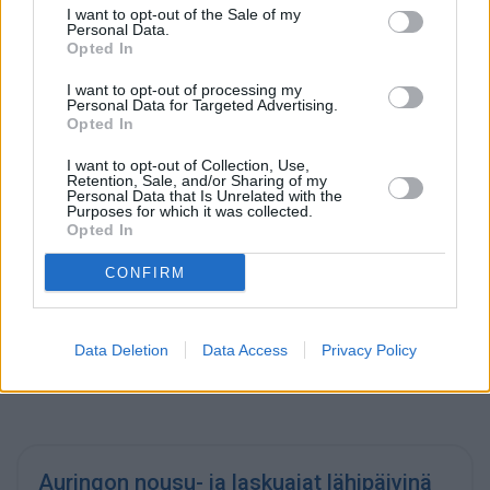
I want to opt-out of the Sale of my
Personal Data.
Kesä- ja talviaika
Opted In
Vuonna 2026 Eilatissa siirrytään kesäaikaan
27.
I want to opt-out of processing my
maaliskuuta
, ja takaisin talviaikaan palataan
25.
Personal Data for Targeted Advertising.
Opted In
lokakuuta
. Kelloja siirretään kesäajan takia 1 tunnilla.
I want to opt-out of Collection, Use,
Retention, Sale, and/or Sharing of my
Personal Data that Is Unrelated with the
Purposes for which it was collected.
Päivän pituus
Opted In
Päivän pituus Eilatissa on tähän aikaan vuodesta
13 tuntia
CONFIRM
ja 26 minuuttia
. Päivät lyhenevät hiljalleen, ja tätä jatkuu
aina 21. joulukuuta asti, joka on vuoden lyhin päivä. Tästä
eteenpäin päivät alkavat pidetä, ja pisin päivä on 20.
Data Deletion
Data Access
Privacy Policy
kesäkuuta.
Auringon nousu- ja laskuajat lähipäivinä