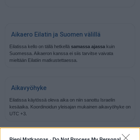
Aikaero Eilatin ja Suomen välillä
Eilatissa kello on tällä hetkellä
samassa ajassa
kuin
Suomessa. Aikaeron kanssa ei siis tarvitse vaivata
mieltään Eilatiin matkustettaessa.
Aikavyöhyke
Eilatissa käytössä oleva aika on niin sanottu Israelin
kesäaika. Koordinoidun yleisajan mukainen aikavyöhyke on
UTC +3.
Pieni Matkaopas -
Do Not Process My Personal