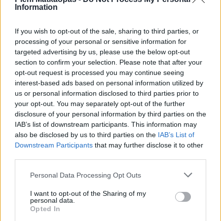
Information
Auringonnousu ja -lasku 6.8.2026
If you wish to opt-out of the sale, sharing to third parties, or
Aurinko nousee Eilatissa tänään kello
06:03
ja laskee kello
processing of your personal or sensitive information for
19:28
. Nouseva aurinko alkaa siintää horisontissa
targeted advertising by us, please use the below opt-out
suunnassa 70 astetta (itä) ja laskeva aurinko painuu
section to confirm your selection. Please note that after your
mailleen horisonttiin suunnassa 290 astetta (länsi).
opt-out request is processed you may continue seeing
interest-based ads based on personal information utilized by
us or personal information disclosed to third parties prior to
your opt-out. You may separately opt-out of the further
Kuinka nopeasti Eilatissa tulee pimeä
disclosure of your personal information by third parties on the
IAB’s list of downstream participants. This information may
Eilatissa on hämärää vielä
25 minuuttia
auringonlaskun
also be disclosed by us to third parties on the
IAB’s List of
jälkeen ja aamu alkaa sarastaa saman verran ennen
Downstream Participants
that may further disclose it to other
auringonnousua. Auringon laskettua Eilatissa tulee pimeä
third parties.
nopeammin kuin Suomessa, ero Etelä-Suomeen on 32
minuuttia. Yleisesti ottaen, hämärän aika on sitä lyhyempi,
Personal Data Processing Opt Outs
mitä lähempänä päiväntasaajaa ollaan.
I want to opt-out of the Sharing of my
personal data.
Opted In