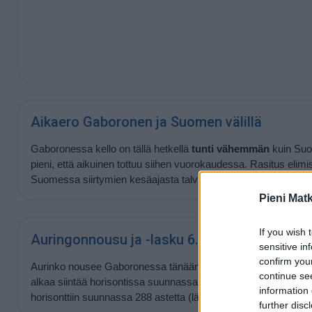
Aikaero Gaboronen ja Suomen välillä
Gaboronessa kello on tällä hetkellä
tunti vähemmän
kuin Suo
pieni, että aikuinen tottuu siihen vuorokaudessa. Rasitus elim
Suomessa siirtymien kesäajasta talviaikaan.
Pieni Mat
If you wish 
Auringonnousu ja -lasku 6.8.2026
sensitive in
confirm you
Aurinko nousee Gaboronessa tänään kello
06:49
ja laskee ke
continue se
alkaa siintää horisontissa suunnassa 72 astetta (itä) ja laskev
information 
horisonttiin suunnassa 288 astetta (länsi).
further disc