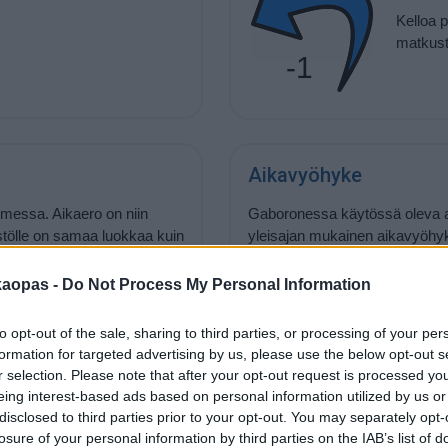
Kelloa 
matkust
-1
Aikavyöhyke
messa. Aikaero on niin
Gaboronessa käytössä oleva ai
istölle on samaa luokkaa kuin
yleisajan mukainen aikavyöhy
kaopas -
Do Not Process My Personal Information
to opt-out of the sale, sharing to third parties, or processing of your per
Kuinka nopeasti Gabo
formation for targeted advertising by us, please use the below opt-out s
r selection. Please note that after your opt-out request is processed y
llo
17:54
. Nouseva aurinko
Gaboronessa on hämärää vie
eing interest-based ads based on personal information utilized by us or
a aurinko painuu mailleen
sarastaa saman verran ennen 
disclosed to third parties prior to your opt-out. You may separately opt-
nopeammin kuin Suomessa. Häm
losure of your personal information by third parties on the IAB’s list of