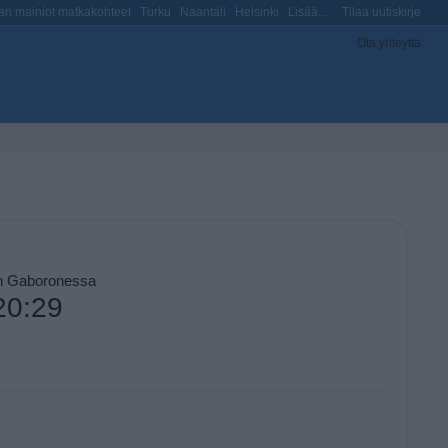
n mainiot matkakohteet
Turku
Naantali
Helsinki
Lisää...
Tilaa uutiskirje
Ota yhteyttä
on Gaboronessa
20:29