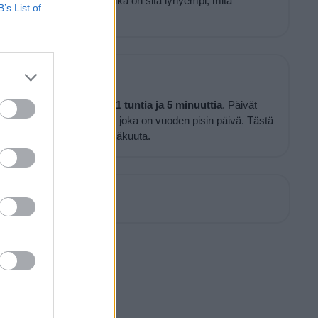
isesti ottaen, hämärän aika on sitä lyhyempi, mitä
B’s List of
an.
 tähän aikaan vuodesta
11 tuntia ja 5 minuuttia
. Päivät
tkuu aina 21. joulukuuta asti, joka on vuoden pisin päivä. Tästä
, ja lyhin päivä on 20. kesäkuuta.