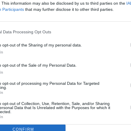
Etelä-Suomen vastaavasta. Yle
. This information may also be disclosed by us to third parties on the
IA
lähempänä päiväntasaajaa olla
Participants
that may further disclose it to other third parties.
Päivän pituus
l Data Processing Opt Outs
vuonna.
Päivän pituus Gaboronessa on
o opt-out of the Sharing of my personal data.
pitenevät hiljalleen, ja tätä ja
In
eteenpäin päivät alkavat lyhetä
o opt-out of the Sale of my Personal Data.
In
to opt-out of processing my Personal Data for Targeted
ing.
In
o opt-out of Collection, Use, Retention, Sale, and/or Sharing
ersonal Data that Is Unrelated with the Purposes for which it
lected.
In
CONFIRM