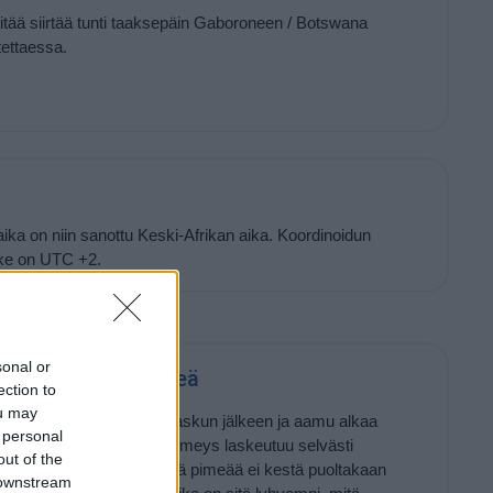
pitää siirtää tunti taaksepäin Gaboroneen / Botswana
ettaessa.
ka on niin sanottu Keski-Afrikan aika. Koordinoidun
ke on UTC +2.
sonal or
ronessa tulee pimeä
ection to
ou may
lä
24 minuuttia
auringonlaskun jälkeen ja aamu alkaa
 personal
auringonnousua. Täysi pimeys laskeutuu selvästi
out of the
ärän aika, joka edeltää pimeää ei kestä puoltakaan
 downstream