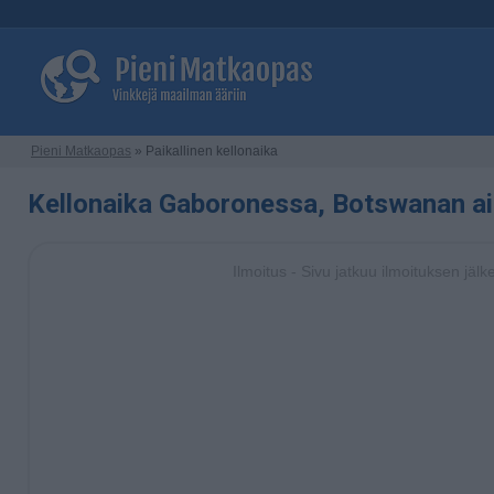
Pieni Matkaopas
» Paikallinen kellonaika
Kellonaika Gaboronessa, Botswanan a
Ilmoitus - Sivu jatkuu ilmoituksen jälk