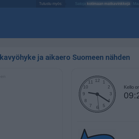
Tutustu myös:
Satoja
kotimaan matkavinkkejä
Maa
ikavyöhyke ja aikaero Suomeen nähden
een
Kello 
09: