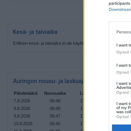
participants
Downstream 
Kesä- ja talviaika
Persona
Erillinen kesä- ja talviaika ei ole käytössä Gaboronessa tänä 
I want t
Opted 
I want t
Opted 
Auringon nousu- ja laskuajat lähipäivinä
I want 
Advertis
Opted 
Päivämäärä
Nousuaika
Laskuaika
7.8.2026
06:48
17:55
I want t
of my P
8.8.2026
06:48
17:55
was col
9.8.2026
06:47
17:56
Opted 
10.8.2026
06:46
17:56