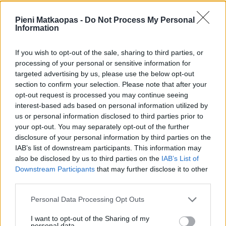
Pieni Matkaopas -
Do Not Process My Personal
Information
Auringonnousu ja -lasku 7.8.2026
If you wish to opt-out of the sale, sharing to third parties, or
Aurinko nousee Intian keskiosissa tänään kun kello on
processing of your personal or sensitive information for
targeted advertising by us, please use the below opt-out
05:52
ja laskee kellon ollessa
18:53
. Nouseva aurinko
section to confirm your selection. Please note that after your
alkaa siintää horisontissa suunnassa 72 astetta (itä) ja
opt-out request is processed you may continue seeing
laskeva aurinko painuu mailleen horisonttiin suunnassa 288
interest-based ads based on personal information utilized by
astetta (länsi).
us or personal information disclosed to third parties prior to
your opt-out. You may separately opt-out of the further
disclosure of your personal information by third parties on the
IAB’s list of downstream participants. This information may
Kuinka nopeasti Intiassa tulee pimeä
also be disclosed by us to third parties on the
IAB’s List of
Downstream Participants
that may further disclose it to other
Etelä-Suomessa on hämärää vielä
24 minuuttia
third parties.
auringonlaskun jälkeen ja aamu alkaa sarastaa saman
verran ennen auringonnousua. Täysi pimeys laskeutuu
Personal Data Processing Opt Outs
selvästi nopeammin kuin Suomessa. Hämärän aika, joka
edeltää pimeää ei kestä puoltakaan Etelä-Suomen
I want to opt-out of the Sharing of my
personal data.