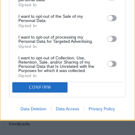
vastaavasta. Yleisesti ottaen, hämärän aika on sitä
Opted In
lyhyempi, mitä lähempänä päiväntasaajaa ollaan.
I want to opt-out of the Sale of my
Personal Data.
Opted In
I want to opt-out of processing my
Kesä- ja talviaika
Personal Data for Targeted Advertising.
Opted In
Erillinen kesä- ja talviaika ei ole käytössä Intiassa tänä
I want to opt-out of Collection, Use,
vuonna.
Retention, Sale, and/or Sharing of my
Personal Data that Is Unrelated with the
Purposes for which it was collected.
Opted In
Päivän pituus
CONFIRM
Päivän pituus Intian keskiosissa on tähän aikaan vuodesta
13 tuntia ja 2 minuuttia
. Päivät lyhenevät hiljalleen, ja tätä
Data Deletion
Data Access
Privacy Policy
jatkuu aina 21. joulukuuta asti, joka on vuoden lyhin päivä.
Tästä eteenpäin päivät alkavat pidetä, ja pisin päivä on 20.
kesäkuuta.