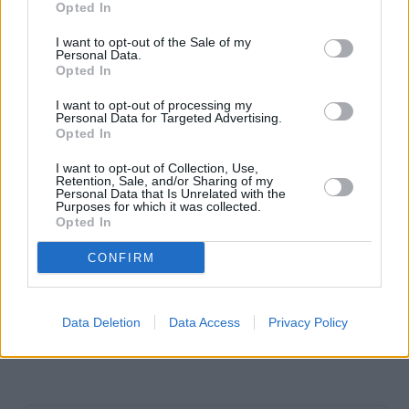
Opted In
Kesä- ja talviaika
I want to opt-out of the Sale of my
Personal Data.
Opted In
Vuonna 2026 Virossa siirrytään kesäaikaan samassa
tahdissa Suomen kanssa eli
29. maaliskuuta
, ja takaisin
I want to opt-out of processing my
talviaikaan palataan
25. lokakuuta
. Kelloja siirretään
Personal Data for Targeted Advertising.
Opted In
kesäajan takia 1 tunnilla.
I want to opt-out of Collection, Use,
Retention, Sale, and/or Sharing of my
Personal Data that Is Unrelated with the
Purposes for which it was collected.
Päivän pituus
Opted In
Päivän pituus Viron keskiosissa on tähän aikaan vuodesta
CONFIRM
16 tuntia ja 10 minuuttia
. Päivät lyhenevät hiljalleen, ja tätä
jatkuu aina 21. joulukuuta asti, joka on vuoden lyhin päivä.
Tästä eteenpäin päivät alkavat pidetä, ja pisin päivä on 20.
Data Deletion
Data Access
Privacy Policy
kesäkuuta.