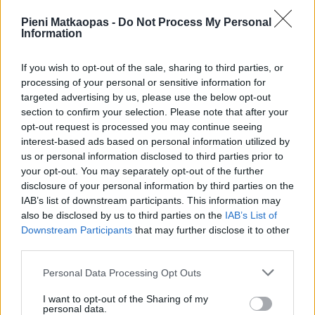
Pieni Matkaopas -
Do Not Process My Personal
Aurinko nousee Viron keskiosissa tänään kun kello on
Information
05:17
ja laskee kellon ollessa
21:27
. Nouseva aurinko
alkaa siintää horisontissa suunnassa 55 astetta (itä) ja
If you wish to opt-out of the sale, sharing to third parties, or
laskeva aurinko painuu mailleen horisonttiin suunnassa 305
processing of your personal or sensitive information for
astetta (länsi).
targeted advertising by us, please use the below opt-out
section to confirm your selection. Please note that after your
opt-out request is processed you may continue seeing
interest-based ads based on personal information utilized by
Kuinka nopeasti Virossa tulee pimeä
us or personal information disclosed to third parties prior to
your opt-out. You may separately opt-out of the further
Etelä-Suomessa on hämärää vielä
52 minuuttia
disclosure of your personal information by third parties on the
auringonlaskun jälkeen ja aamu alkaa sarastaa saman
IAB’s list of downstream participants. This information may
verran ennen auringonnousua. Virossa pimeä saapuu
also be disclosed by us to third parties on the
IAB’s List of
kutakuinkin yhtä nopeasti kuin Etelä-Suomessa, eli mitään
Downstream Participants
that may further disclose it to other
yllätyksiä ei sen suhteen ole odotettavissa. Yleisesti ottaen,
third parties.
hämärän aika on sitä pidempi, mitä kauempana
päiväntasaajasta ollaan.
Personal Data Processing Opt Outs
I want to opt-out of the Sharing of my
personal data.