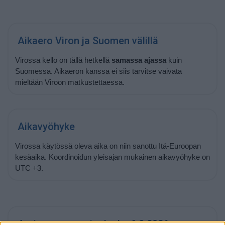
Aikaero Viron ja Suomen välillä
Virossa kello on tällä hetkellä
samassa ajassa
kuin
Suomessa. Aikaeron kanssa ei siis tarvitse vaivata
mieltään Viroon matkustettaessa.
Aikavyöhyke
Virossa käytössä oleva aika on niin sanottu Itä-Euroopan
kesäaika. Koordinoidun yleisajan mukainen aikavyöhyke on
UTC +3.
Auringonnousu ja -lasku 6.8.2026