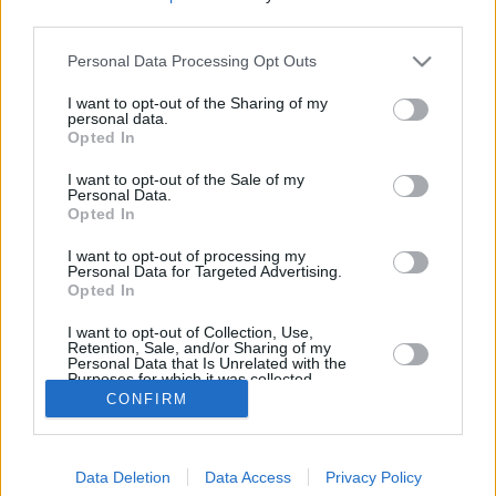
third parties.
Marraskuun keskilämpötila Napolissa on viime vuosina
ollut 12 astetta. Öisin lämpötila on tyypillisesti laskenut 8
Personal Data Processing Opt Outs
asteen tienoille, ja päivisin lämpötila on kohonnut 17
asteen tuntumaan. Viereisestä kaaviosta näkee, miten
I want to opt-out of the Sharing of my
personal data.
lämmintä Napolissa on keskimäärin ollut marraskuussa
Opted In
viime vuosina ja vaihteluväli, jolla lämpötila tavallisina
päivinä on minäkin vuonna liikkunut.
I want to opt-out of the Sale of my
Personal Data.
Hetkellisesti Napolissa on silti koettu tätäkin kylmempiä ja
Opted In
lämpimämpiä marraskuisia päiviä. Esimerkiksi vuoden
2013 marraskuussa lämpötila käväisi alimmillaan 0
I want to opt-out of processing my
Personal Data for Targeted Advertising.
asteessa ja toisaalta vuonna 2014 marraskuussa
Opted In
hätyyteltiin eräänä poikkeuksellisen lämpimänä päivänä
26 asteen lukemia.
I want to opt-out of Collection, Use,
Retention, Sale, and/or Sharing of my
Personal Data that Is Unrelated with the
Purposes for which it was collected.
Opted In
CONFIRM
Entä muut kuukaudet? Miten lämmintä Napolissa on
ollut...
Tammikuussa
Helmikuussa
Maaliskuussa
Data Deletion
Data Access
Privacy Policy