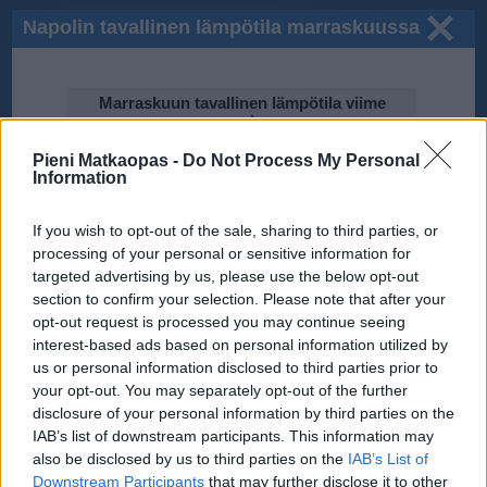
Napolin tavallinen lämpötila marraskuussa
Marraskuun tavallinen lämpötila viime
vuosina
20℃
Pieni Matkaopas -
Do Not Process My Personal
Information
15℃
If you wish to opt-out of the sale, sharing to third parties, or
processing of your personal or sensitive information for
10℃
targeted advertising by us, please use the below opt-out
2014
section to confirm your selection. Please note that after your
2010
2012
2013
2017
2016
2011
opt-out request is processed you may continue seeing
2015
5℃
interest-based ads based on personal information utilized by
us or personal information disclosed to third parties prior to
your opt-out. You may separately opt-out of the further
0℃
disclosure of your personal information by third parties on the
IAB’s list of downstream participants. This information may
Tiedot perustuvat National Oceanic and Atmospheric Administration
(NOAA):n ilmastodataan.
also be disclosed by us to third parties on the
IAB’s List of
Downstream Participants
that may further disclose it to other