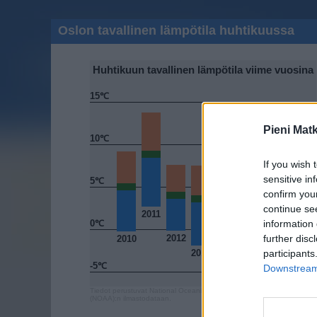
Oslon tavallinen lämpötila huhtikuussa
Huhtikuun tavallinen lämpötila viime vuosina
15℃
Pieni Mat
10℃
If you wish 
sensitive in
5℃
confirm you
continue se
2011
0℃
information 
2014
2016
2015
2012
further disc
2010
2017
2013
participants
-5℃
Downstream 
Tiedot perustuvat National Oceanic and Atmospheric Administration
(NOAA):n ilmastodataan.