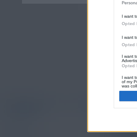
Persona
I want t
Opted 
I want t
Opted 
I want 
Advertis
Opted 
I want t
of my P
was col
Opted 