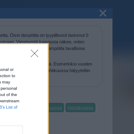
ta. Öisin lämpötila on tyypillisesti laskenut 0
untumaan. Viereisestä kaaviosta näkee, miten
 ja vaihteluväli, jolla lämpötila tavallisina
mpimämpiä huhtikuisia päiviä. Esimerkiksi vuoden
sonal or
 toisaalta vuonna 2015 huhtikuussa hätyyteltiin
ection to
ia.
ou may
 personal
out of the
 downstream
B’s List of
Toukokuussa
Kesäkuussa
Heinäkuussa
Joulukuussa