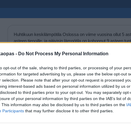
Huhtikuun keskilämpötila Oslossa on viime vuosina ollut 5 astet
asteen tienoille, ja päivisin lämpötila on kohonnut 9 asteen t
lämmintä Oslossa on keskimäärin ollut huhtikuussa viime vuosina
päivinä on minäkin vuonna liikkunut.
kaopas -
Do Not Process My Personal Information
Hetkellisesti Oslossa on silti koettu tätäkin kylmempiä ja lä
to opt-out of the sale, sharing to third parties, or processing of your per
2013 huhtikuussa lämpötila käväisi alimmillaan -8 asteessa ja
formation for targeted advertising by us, please use the below opt-out s
eräänä poikkeuksellisen lämpimänä päivänä 22 asteen lukem
r selection. Please note that after your opt-out request is processed y
eing interest-based ads based on personal information utilized by us or
disclosed to third parties prior to your opt-out. You may separately opt-
Entä muut kuukaudet? Miten lämmintä Oslossa on ollut...
losure of your personal information by third parties on the IAB’s list of
. This information may also be disclosed by us to third parties on the
IA
Tammikuussa
Helmikuussa
Maaliskuussa
Huhtikuussa
Participants
that may further disclose it to other third parties.
Elokuussa
Syyskuussa
Lokakuussa
Marraskuussa