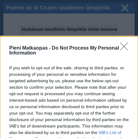
Puerto de la Cruzin tavallinen lämpötila
joulukuussa
Joulukuun tavallinen lämpötila viime vuosina
Pieni Matkaopas -
Do Not Process My Personal
Information
20℃
If you wish to opt-out of the sale, sharing to third parties, or
processing of your personal or sensitive information for
targeted advertising by us, please use the below opt-out
15℃
section to confirm your selection. Please note that after your
2015
2010
2016
opt-out request is processed you may continue seeing
2011
2017
2013
2012
interest-based ads based on personal information utilized by
2014
us or personal information disclosed to third parties prior to
your opt-out. You may separately opt-out of the further
10℃
disclosure of your personal information by third parties on the
IAB’s list of downstream participants. This information may
Tiedot perustuvat National Oceanic and Atmospheric Administration
(NOAA):n ilmastodataan.
also be disclosed by us to third parties on the
IAB’s List of