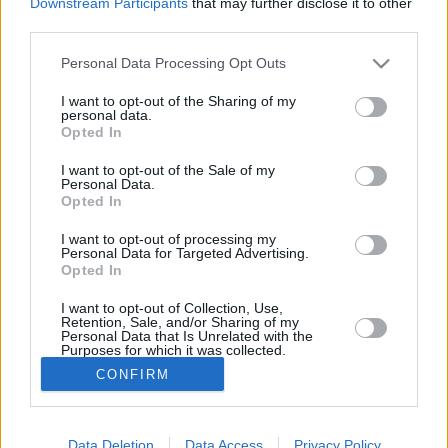
Downstream Participants
that may further disclose it to other
Joulukuun keskilämpötila Puerto de la Cruzissa on viime
third parties.
vuosina ollut 14 astetta. Öisin lämpötila on tyypillisesti
Personal Data Processing Opt Outs
laskenut 13 asteen tienoille, ja päivisin lämpötila on
kohonnut 18 asteen tuntumaan. Viereisestä kaaviosta
I want to opt-out of the Sharing of my
näkee, miten lämmintä Puerto de la Cruzissa on
personal data.
Opted In
keskimäärin ollut joulukuussa viime vuosina ja
vaihteluväli, jolla lämpötila tavallisina päivinä on minäkin
I want to opt-out of the Sale of my
vuonna liikkunut.
Personal Data.
Opted In
Hetkellisesti Puerto de la Cruzissa on silti koettu myös
tätä viileämpiä ja lämpimämpiä joulukuisia päiviä.
I want to opt-out of processing my
Esimerkiksi vuoden 2013 joulukuussa lämpötila käväisi
Personal Data for Targeted Advertising.
Opted In
alimmillaan 11 asteessa ja toisaalta vuonna 2010
joulukuussa hätyyteltiin eräänä poikkeuksellisen
I want to opt-out of Collection, Use,
lämpimänä päivänä 26 asteen lukemia.
Retention, Sale, and/or Sharing of my
Personal Data that Is Unrelated with the
Purposes for which it was collected.
Opted In
CONFIRM
Entä muut kuukaudet? Miten lämmintä Puerto de la
Cruzissa on ollut...
Tammikuussa
Helmikuussa
Maaliskuussa
Data Deletion
Data Access
Privacy Policy