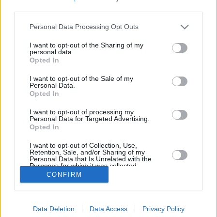
third parties.
Helmikuun keskilämpötila Fuerteventurassa on viime
vuosina ollut 16 astetta. Öisin lämpötila on tyypillisesti
Personal Data Processing Opt Outs
laskenut 14 asteen tienoille, ja päivisin lämpötila on
kohonnut 19 asteen tuntumaan. Viereisestä kaaviosta
I want to opt-out of the Sharing of my
personal data.
näkee, miten lämmintä Fuerteventurassa on keskimäärin
Opted In
ollut helmikuussa viime vuosina ja vaihteluväli, jolla
lämpötila tavallisina päivinä on minäkin vuonna liikkunut.
I want to opt-out of the Sale of my
Personal Data.
Hetkellisesti Fuerteventurassa on silti koettu tätäkin
Opted In
kylmempiä ja lämpimämpiä helmikuisia päiviä.
Esimerkiksi vuoden 2016 helmikuussa lämpötila käväisi
I want to opt-out of processing my
Personal Data for Targeted Advertising.
alimmillaan 10 asteessa ja toisaalta vuonna 2010
Opted In
helmikuussa hätyyteltiin eräänä poikkeuksellisen
lämpimänä päivänä 31 asteen lukemia.
I want to opt-out of Collection, Use,
Retention, Sale, and/or Sharing of my
Personal Data that Is Unrelated with the
Purposes for which it was collected.
Opted In
CONFIRM
Entä muut kuukaudet? Miten lämmintä Fuerteventurassa
on ollut...
Tammikuussa
Helmikuussa
Maaliskuussa
Data Deletion
Data Access
Privacy Policy