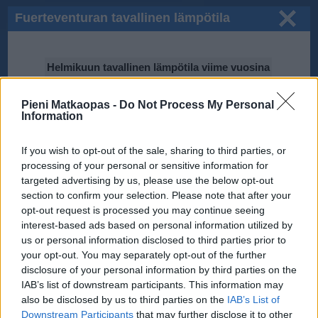
Fuerteventuran tavallinen lämpötila
helmikuussa
Helmikuun tavallinen lämpötila viime vuosina
Pieni Matkaopas -
25℃
Do Not Process My Personal
Information
If you wish to opt-out of the sale, sharing to third parties, or
20℃
processing of your personal or sensitive information for
targeted advertising by us, please use the below opt-out
section to confirm your selection. Please note that after your
2010
opt-out request is processed you may continue seeing
15℃
2016
2011
2013
2017
interest-based ads based on personal information utilized by
2014
2015
us or personal information disclosed to third parties prior to
2012
your opt-out. You may separately opt-out of the further
10℃
disclosure of your personal information by third parties on the
IAB’s list of downstream participants. This information may
Tiedot perustuvat National Oceanic and Atmospheric Administration
(NOAA):n ilmastodataan.
also be disclosed by us to third parties on the
IAB’s List of
Downstream Participants
that may further disclose it to other