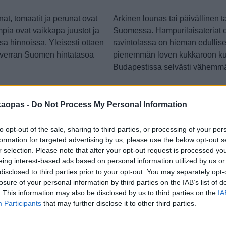
nat, tomaatit ja perunat ovat
Arkinen lounas tai päivällinen 
pia ovat vaikkapa juustot ja
Suomessa. Hampurilaisateriat o
sa hinnoissa. Yleisesti ottaen
ravintolassa on hieman edullis
n verran Suomen hintatasoa
pienemmän loven kukkaroon ku
Budapestissa selvästi vähemm
ilmoitus
kaopas -
Do Not Process My Personal Information
to opt-out of the sale, sharing to third parties, or processing of your per
formation for targeted advertising by us, please use the below opt-out s
r selection. Please note that after your opt-out request is processed y
eing interest-based ads based on personal information utilized by us or
disclosed to third parties prior to your opt-out. You may separately opt-
losure of your personal information by third parties on the IAB’s list of
. This information may also be disclosed by us to third parties on the
IA
Participants
that may further disclose it to other third parties.