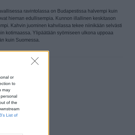
tavallisessa ravintolassa on Budapestissa halvempi kuin
vat hieman edullisempia. Kunnon illallinen keskitason
empi. Kahvin juominen kahvilassa tekee niinikään selvästi
in kotimaassa. Ylipäätään syömiseen ulkona uppoaa
än kuin Suomessa.
sonal or
ection to
ou may
 personal
out of the
 downstream
B’s List of