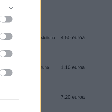
4.50 euroa
taista viiniä kaupasta ostettuna
1.10 euroa
sta olutta kaupasta ostettuna
7.20 euroa