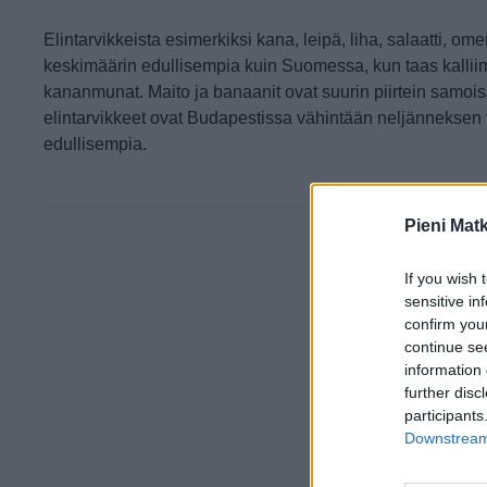
Elintarvikkeista esimerkiksi kana, leipä, liha, salaatti, ome
keskimäärin edullisempia kuin Suomessa, kun taas kalliim
kananmunat. Maito ja banaanit ovat suurin piirtein samois
elintarvikkeet ovat Budapestissa vähintään neljännekse
edullisempia.
Pieni Mat
If you wish 
sensitive in
confirm you
continue se
information 
further disc
participants
Downstream 