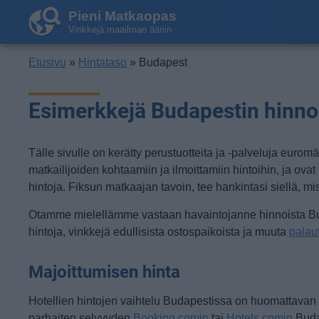
Pieni Matkaopas
Vinkkejä maailman ääriin
Etusivu
»
Hintataso
» Budapest
Esimerkkejä Budapestin hinno
Tälle sivulle on kerätty perustuotteita ja -palveluja eur
matkailijoiden kohtaamiin ja ilmoittamiin hintoihin, ja o
hintoja. Fiksun matkaajan tavoin, tee hankintasi siellä, m
Otamme mielellämme vastaan havaintojanne hinnoista Budape
hintoja, vinkkejä edullisista ostospaikoista ja muuta
palau
Majoittumisen hinta
Hotellien hintojen vaihtelu Budapestissa on huomattavan suu
parhaiten selvyyden
Booking.comin
tai
Hotels.comin
Budap