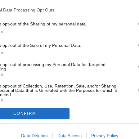
l Data Processing Opt Outs
Viini, olut ja tupakka
o opt-out of the Sharing of my personal data.
In
o opt-out of the Sale of my Personal Data.
 euroa
Pullo keskihin
In
to opt-out of processing my Personal Data for Targeted
ing.
In
euroa
Pullo paikalli
o opt-out of Collection, Use, Retention, Sale, and/or Sharing
ersonal Data that Is Unrelated with the Purposes for which it
lected.
In
CONFIRM
euroa
Tupakka-aski
Data Deletion
Data Access
Privacy Policy