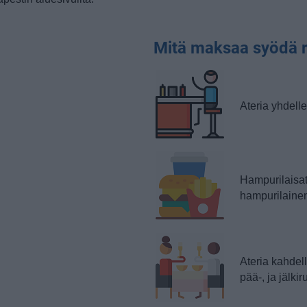
Mitä maksaa syödä r
Ateria yhdelle
Hampurilaisate
hampurilainen
Ateria kahdel
pää-, ja jälki