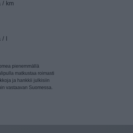
a / km
/ l
Suomea pienemmällä
alipulla matkustaa roimasti
oja ja hankkii julkisiin
kuin vastaavan Suomessa.