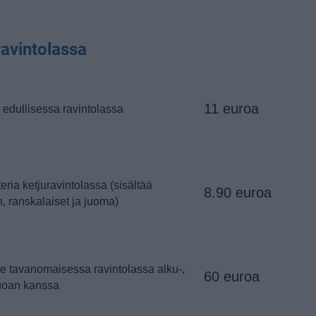
avintolassa
11 euroa
 edullisessa ravintolassa
ria ketjuravintolassa (sisältää
8.90 euroa
, ranskalaiset ja juoma)
le tavanomaisessa ravintolassa alku-,
60 euroa
ruoan kanssa