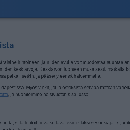
ista
omääräisine hintoineen, ja niiden avulla voit muodostaa suuntaa 
vat niiden keskiarvoja. Keskiarvon luonteen mukaisesti, matkalla
issä paikallisetkin, ja pääset yleensä halvemmalla.
stissa. Myös vinkit, joilla ostoksista selviää matkan varrella 
tetta
, ja huomioimme ne sivuston sisällössä.
rta, sillä hintoihin vaikuttavat esimerkiksi sesonkiajat, sijainti
estin aluesivuilta.