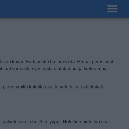
antavan kuvan Budapestin hintatasosta.
Hinnat perustuvat
 kohtaat varmasti myös näitä matalampia ja korkeampia
pienemmillä kuluilla ovat tervetulleita. Lähettäkää
, palvelutaso ja hotellin tyyppi.
Hotellien hintoihin saat