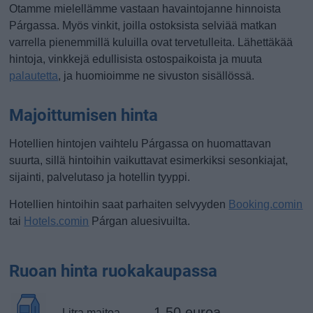
Otamme mielellämme vastaan havaintojanne hinnoista
Párgassa. Myös vinkit, joilla ostoksista selviää matkan
varrella pienemmillä kuluilla ovat tervetulleita. Lähettäkää
hintoja, vinkkejä edullisista ostospaikoista ja muuta
palautetta
, ja huomioimme ne sivuston sisällössä.
Majoittumisen hinta
Hotellien hintojen vaihtelu Párgassa on huomattavan
suurta, sillä hintoihin vaikuttavat esimerkiksi sesonkiajat,
sijainti, palvelutaso ja hotellin tyyppi.
Hotellien hintoihin saat parhaiten selvyyden
Booking.comin
tai
Hotels.comin
Párgan aluesivuilta.
Ruoan hinta ruokakaupassa
1.50 euroa
Litra maitoa