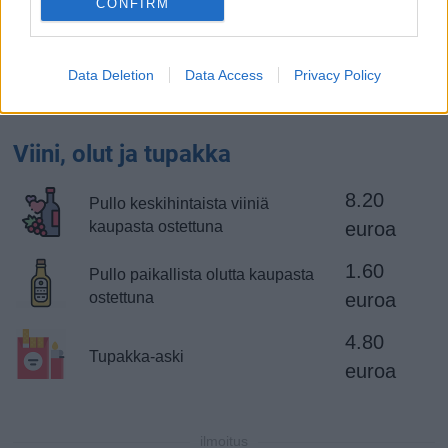
CONFIRM
38 euroa
Naisten kevyt mekko
Data Deletion
Data Access
Privacy Policy
75 euroa
Merkkilenkkarit
Viini, olut ja tupakka
8.20
Pullo keskihintaista viiniä
kaupasta ostettuna
euroa
1.60
Pullo paikallista olutta kaupasta
ostettuna
euroa
4.80
Tupakka-aski
euroa
ilmoitus