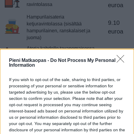
ravintolassa
euroa
Hampurilaisateria
9.10
ketjuravintolassa (sisältää
hampurilainen, ranskalaiset ja
euroa
juoma)
Ateria kahdelle tavanomaisessa
48
ravintolassa alku-, pää-, ja
euroa
Pieni Matkaopas -
Do Not Process My Personal
jälkiruoan kanssa
Information
Hampurilaisateriat ovat hieman edullisempia. Kunnon
If you wish to opt-out of the sale, sharing to third parties, or
illallinen keskitason ravintolassa on hieman edullisempi.
processing of your personal or sensitive information for
Kahvin juominen kahvilassa tekee niinikään selvästi
targeted advertising by us, please use the below opt-out
section to confirm your selection. Please note that after your
pienemmän loven kukkaroon kuin kotimaassa. Ylipäätään
opt-out request is processed you may continue seeing
ateriointi ulkona on selvästi halvempaa Párgassa kuin
interest-based ads based on personal information utilized by
Suomessa. Pöytään tuotava lasku on helposti jopa
us or personal information disclosed to third parties prior to
neljänneksen Suomen vastaava pienempi.
your opt-out. You may separately opt-out of the further
disclosure of your personal information by third parties on the