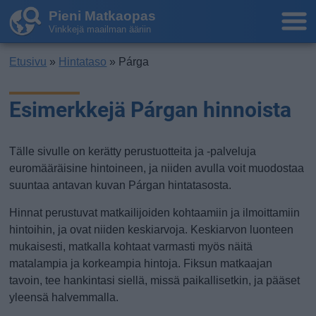
Pieni Matkaopas
Vinkkejä maailman ääriin
Etusivu
»
Hintataso
» Párga
Esimerkkejä Párgan hinnoista
Tälle sivulle on kerätty perustuotteita ja -palveluja
euromääräisine hintoineen, ja niiden avulla voit muodostaa
suuntaa antavan kuvan Párgan hintatasosta.
Hinnat perustuvat matkailijoiden kohtaamiin ja ilmoittamiin
hintoihin, ja ovat niiden keskiarvoja. Keskiarvon luonteen
mukaisesti, matkalla kohtaat varmasti myös näitä
matalampia ja korkeampia hintoja. Fiksun matkaajan
tavoin, tee hankintasi siellä, missä paikallisetkin, ja pääset
yleensä halvemmalla.