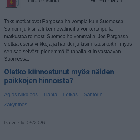
1.90 euroa / l
Litra bensiiniä
Taksimatkat ovat Párgassa halvempia kuin Suomessa.
Samoin julkisilla liikennevälineillä voi kertalipulla
matkustaa roimasti Suomea halvemmalla. Jos Párgassa
viettää useita viikkoja ja hankkii julkisiin kausikortin, myös
sen saa selvästi pienemmällä rahalla kuin vastaavan
Suomessa.
Oletko kiinnostunut myös näiden
paikkojen hinnoista?
Agios Nikolaos
Hania
Lefkas
Santorini
Zakynthos
Päivitetty: 05/2026