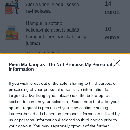
14
Ateria yhdelle edullisessa
ravintolassa
euroa
Hampurilaisateria
10
ketjuravintolassa (sisältää
hampurilainen, ranskalaiset ja
euroa
juoma)
Ateria kahdelle tavanomaisessa
85
ravintolassa alku-, pää-, ja
euroa
Pieni Matkaopas -
Do Not Process My Personal
jälkiruoan kanssa
Information
Arkinen lounas tai päivällinen tavallisessa ravintolassa on
If you wish to opt-out of the sale, sharing to third parties, or
Ruotsissa halvempi kuin Suomessa. Hampurilaisateriat
processing of your personal or sensitive information for
targeted advertising by us, please use the below opt-out
ovat suurin piirtein samoissa hinnoissa. Kunnon illallinen
section to confirm your selection. Please note that after your
keskitason ravintolassa maksaa suurin piirtein saman
opt-out request is processed you may continue seeing
verran, hyvällä tuurilla jopa hieman vähemmän. Kahvin saa
interest-based ads based on personal information utilized by
kahvilasta suurin piirtein samalla rahalla kuin kotimaassa.
us or personal information disclosed to third parties prior to
Kaiken kaikkiaan ateriointi ulkona on halvempaa Ruotsissa
your opt-out. You may separately opt-out of the further