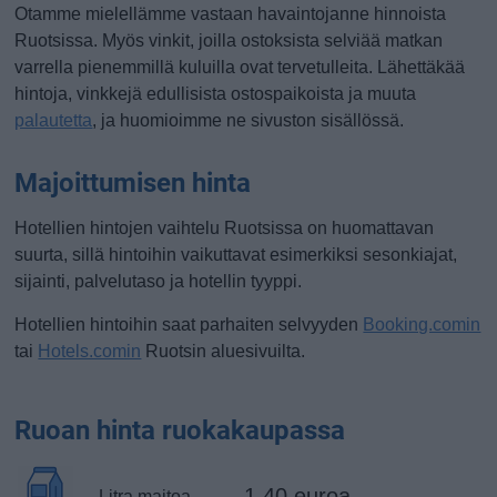
Otamme mielellämme vastaan havaintojanne hinnoista
Ruotsissa. Myös vinkit, joilla ostoksista selviää matkan
varrella pienemmillä kuluilla ovat tervetulleita. Lähettäkää
hintoja, vinkkejä edullisista ostospaikoista ja muuta
palautetta
, ja huomioimme ne sivuston sisällössä.
Majoittumisen hinta
Hotellien hintojen vaihtelu Ruotsissa on huomattavan
suurta, sillä hintoihin vaikuttavat esimerkiksi sesonkiajat,
sijainti, palvelutaso ja hotellin tyyppi.
Hotellien hintoihin saat parhaiten selvyyden
Booking.comin
tai
Hotels.comin
Ruotsin aluesivuilta.
Ruoan hinta ruokakaupassa
1.40 euroa
Litra maitoa