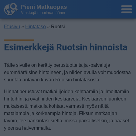
Pieni Matkaopas
Vinkkejä maailman ääriin
Etusivu
»
Hintataso
» Ruotsi
Esimerkkejä Ruotsin hinnoista
Tälle sivulle on kerätty perustuotteita ja -palveluja
euromääräisine hintoineen, ja niiden avulla voit muodostaa
suuntaa antavan kuvan Ruotsin hintatasosta.
Hinnat perustuvat matkailijoiden kohtaamiin ja ilmoittamiin
hintoihin, ja ovat niiden keskiarvoja. Keskiarvon luonteen
mukaisesti, matkalla kohtaat varmasti myös näitä
matalampia ja korkeampia hintoja. Fiksun matkaajan
tavoin, tee hankintasi siellä, missä paikallisetkin, ja pääset
yleensä halvemmalla.