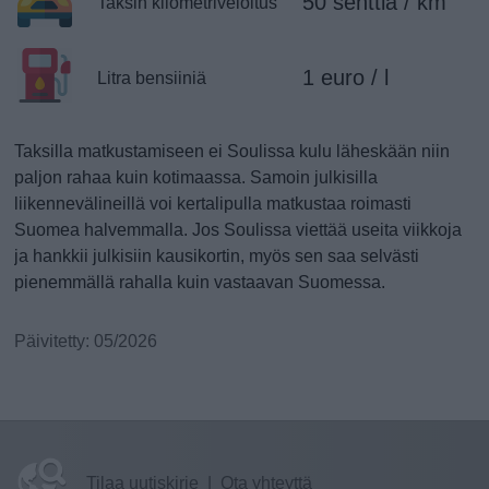
50 senttiä / km
Taksin kilometriveloitus
1 euro / l
Litra bensiiniä
Taksilla matkustamiseen ei Soulissa kulu läheskään niin
paljon rahaa kuin kotimaassa. Samoin julkisilla
liikennevälineillä voi kertalipulla matkustaa roimasti
Suomea halvemmalla. Jos Soulissa viettää useita viikkoja
ja hankkii julkisiin kausikortin, myös sen saa selvästi
pienemmällä rahalla kuin vastaavan Suomessa.
Päivitetty: 05/2026
Tilaa uutiskirje
|
Ota yhteyttä