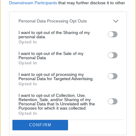
Suomessa. Ruokailun hinta on helposti vain puolet
Downstream Participants
that may further disclose it to other
Suomessa totutusta tai vieläkin vähemmän.
third parties.
Personal Data Processing Opt Outs
ilmoitus
I want to opt-out of the Sharing of my
personal data.
Opted In
I want to opt-out of the Sale of my
Personal Data.
Opted In
I want to opt-out of processing my
Personal Data for Targeted Advertising.
Opted In
I want to opt-out of Collection, Use,
Retention, Sale, and/or Sharing of my
Personal Data that Is Unrelated with the
Purposes for which it was collected.
Opted In
Vaatteet ja kengät
CONFIRM