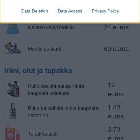
Aikuisten tavalliset
38 euroa
merkkifarkut
Data Deletion
Data Access
Privacy Policy
24 euroa
Naisten kevyt mekko
60 euroa
Merkkilenkkarit
Viini, olut ja tupakka
19
Pullo keskihintaista viiniä
kaupasta ostettuna
euroa
1.80
Pullo paikallista olutta kaupasta
ostettuna
euroa
2.70
Tupakka-aski
euroa