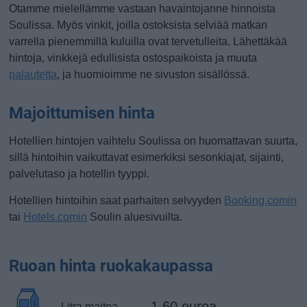
Otamme mielellämme vastaan havaintojanne hinnoista
Soulissa. Myös vinkit, joilla ostoksista selviää matkan
varrella pienemmillä kuluilla ovat tervetulleita. Lähettäkää
hintoja, vinkkejä edullisista ostospaikoista ja muuta
palautetta
, ja huomioimme ne sivuston sisällössä.
Majoittumisen hinta
Hotellien hintojen vaihtelu Soulissa on huomattavan suurta,
sillä hintoihin vaikuttavat esimerkiksi sesonkiajat, sijainti,
palvelutaso ja hotellin tyyppi.
Hotellien hintoihin saat parhaiten selvyyden
Booking.comin
tai
Hotels.comin
Soulin aluesivuilta.
Ruoan hinta ruokakaupassa
1.60 euroa
Litra maitoa