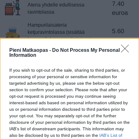
7.40
Ateria yhdelle edullisessa
ravintolassa
euroa
Hampurilaisateria
5.60
ketjuravintolassa (sisältää
hampurilainen, ranskalaiset ja
euroa
juoma)
Pieni Matkaopas -
Do Not Process My Personal
Information
Ateria kahdelle tavanomaisessa
60
ravintolassa alku-, pää-, ja
euroa
If you wish to opt-out of the sale, sharing to third parties, or
jälkiruoan kanssa
processing of your personal or sensitive information for
targeted advertising by us, please use the below opt-out
Arkinen lounas tai päivällinen tavallisessa ravintolassa on
section to confirm your selection. Please note that after your
Soulissa selvästi halvempi kuin Suomessa.
opt-out request is processed you may continue seeing
Hampurilaisateriat ovat selvästi halvempia. Kunnon
interest-based ads based on personal information utilized by
us or personal information disclosed to third parties prior to
illallinen keskitason ravintolassa on hieman edullisempi.
your opt-out. You may separately opt-out of the further
Kahvin juominen kahvilassa tekee niinikään selvästi
disclosure of your personal information by third parties on the
pienemmän loven kukkaroon kuin kotimaassa. Ylipäätään
IAB’s list of downstream participants. This information may
ateriointi ulkona on selvästi halvempaa Soulissa kuin
also be disclosed by us to third parties on the
IAB’s List of