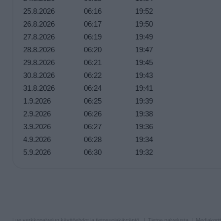
25.8.2026
06:16
19:52
26.8.2026
06:17
19:50
27.8.2026
06:19
19:49
28.8.2026
06:20
19:47
29.8.2026
06:21
19:45
30.8.2026
06:22
19:43
31.8.2026
06:24
19:41
1.9.2026
06:25
19:39
2.9.2026
06:26
19:38
3.9.2026
06:27
19:36
4.9.2026
06:28
19:34
5.9.2026
06:30
19:32
Lue verkkopalvelun
käyttöehdot ja tietosuojakäytäntö
. |
Tietoa palvelusta
|
Mediakortt