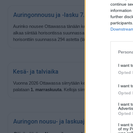
continue se
information 
Auringonnousu ja -lasku 7.8.2026
further disc
participants
Aurinko nousee Ottawassa tänään kello
05:55
ja laskee kello
Downstream 
alkaa siintää horisontissa suunnassa 66 astetta (itä) ja laskev
horisonttiin suunnassa 294 astetta (länsi).
Persona
I want t
Kesä- ja talviaika
Opted 
Vuonna 2026 Ottawassa siirrytään kesäaikaan
8. maaliskuut
I want t
palataan
1. marraskuuta
. Kelloja siirretään kesäajan takia 1 tu
Opted 
I want 
Advertis
Opted 
Auringon nousu- ja laskuajat lähipäivinä
I want t
of my P
was col