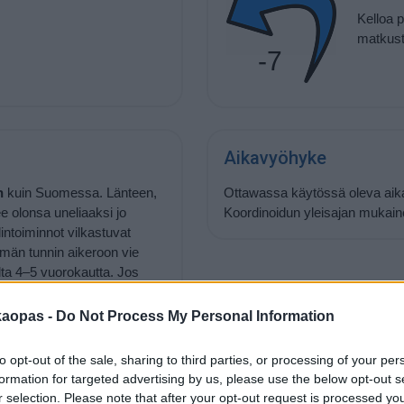
Kelloa 
matkust
-7
Aikavyöhyke
n
kuin Suomessa. Länteen,
Ottawassa käytössä oleva aika 
 olonsa uneliaaksi jo
Koordinoidun yleisajan mukai
intoiminnot vilkastuvat
emän tunnin aikeroon vie
ilta 4–5 vuorokautta. Jos
päivällä. Tällöin matka
on aikana on helpompaa, mikä
kaopas -
Do Not Process My Personal Information
käästi pyrkiä noudattamaan
 ja liikkua ulkona
to opt-out of the sale, sharing to third parties, or processing of your per
aikaan.
formation for targeted advertising by us, please use the below opt-out s
r selection. Please note that after your opt-out request is processed y