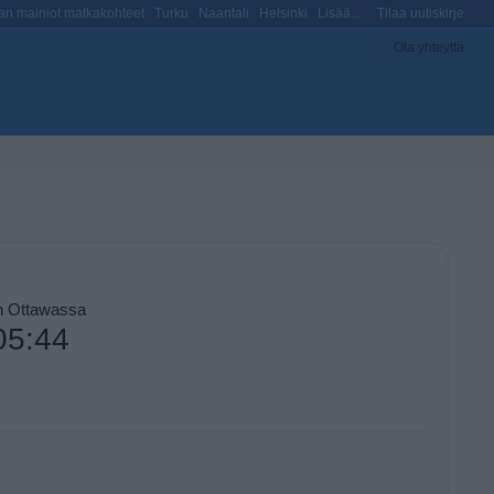
n mainiot matkakohteet
Turku
Naantali
Helsinki
Lisää...
Tilaa uutiskirje
Ota yhteyttä
on Ottawassa
05:44