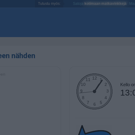
Tutustu myös:
Satoja
kotimaan matkavinkkejä
Maa
een nähden
een
Kello 
13: