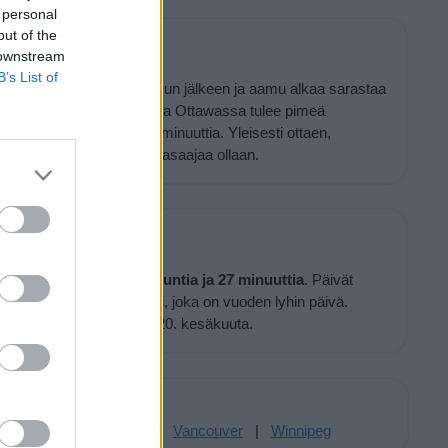
 personal
out of the
wassa tulee pimeä
 downstream
B’s List of
3 minuuttia
auringonlaskun jälkeen ja aamu alkaa sarastaa
ousua. Auringon laskettua Ottawassa tulee pimeä
 Etelä-Suomeen on 24 minuuttia. Yleisesti ottaen,
, mitä lähempänä päiväntasaajaa ollaan.
ähän aikaan vuodesta
14 tuntia ja 27 minuuttia
. Päivät
tkuu aina 21. joulukuuta asti, joka on vuoden lyhin päivä.
pidetä, ja pisin päivä on 20. kesäkuuta.
Paikkoja täälläpäin:
|
Quebec
|
Toronto
|
Vancouver
|
Winnipeg