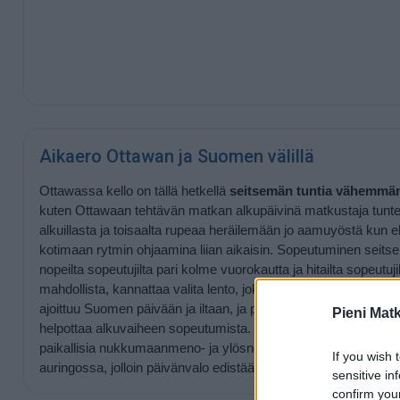
Aikaero Ottawan ja Suomen välillä
Ottawassa kello on tällä hetkellä
seitsemän tuntia vähemmä
kuten Ottawaan tehtävän matkan alkupäivinä matkustaja tuntee
alkuillasta ja toisaalta rupeaa heräilemään jo aamuyöstä kun el
kotimaan rytmin ohjaamina liian aikaisin. Sopeutuminen seits
nopeilta sopeutujilta pari kolme vuorokautta ja hitailta sopeutuj
mahdollista, kannattaa valita lento, joka lähtee Suomesta aamu
ajoittuu Suomen päivään ja iltaan, ja pysyminen hereillä lenn
Pieni Mat
helpottaa alkuvaiheen sopeutumista. Perillä kannattaa sinnik
paikallisia nukkumaanmeno- ja ylösnousuaikoja ja viettää aikaa
If you wish 
auringossa, jolloin päivänvalo edistää virittymistä paikalliseen 
sensitive in
confirm you