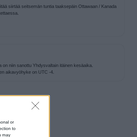
pitää siirtää seitsemän tuntia taaksepäin Ottawaan / Kanada
ettaessa.
on niin sanottu Yhdysvaltain itäinen kesäaika.
nen aikavyöhyke on UTC -4.
sonal or
ection to
ou may