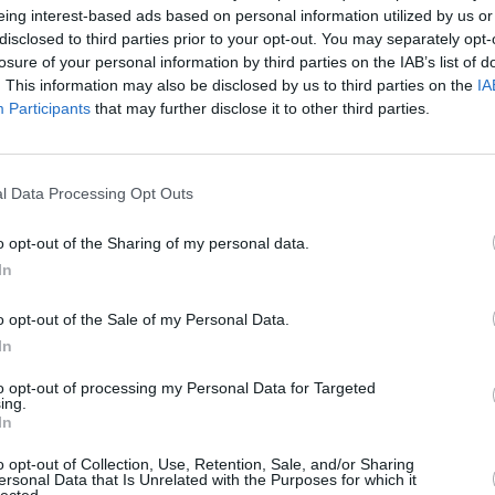
eing interest-based ads based on personal information utilized by us or
disclosed to third parties prior to your opt-out. You may separately opt-
Kuinka nopeasti Otta
losure of your personal information by third parties on the IAB’s list of
. This information may also be disclosed by us to third parties on the
IA
20:22
. Nouseva aurinko
Ottawassa on hämärää vielä
3
Participants
that may further disclose it to other third parties.
a aurinko painuu mailleen
saman verran ennen auringonn
nopeammin kuin Suomessa, ero
hämärän aika on sitä lyhyempi
l Data Processing Opt Outs
o opt-out of the Sharing of my personal data.
Päivän pituus
In
a
, ja takaisin talviaikaan
Päivän pituus Ottawassa on t
o opt-out of the Sale of my Personal Data.
nnilla.
lyhenevät hiljalleen, ja tätä ja
In
Tästä eteenpäin päivät alkavat 
to opt-out of processing my Personal Data for Targeted
ing.
In
o opt-out of Collection, Use, Retention, Sale, and/or Sharing
Calgary
|
Ottawa
ersonal Data that Is Unrelated with the Purposes for which it
lected.