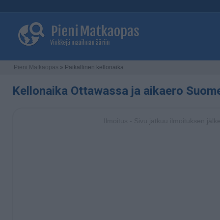
Pieni Matkaopas
» Paikallinen kellonaika
Kellonaika Ottawassa ja aikaero Suom
Ilmoitus - Sivu jatkuu ilmoituksen jälk