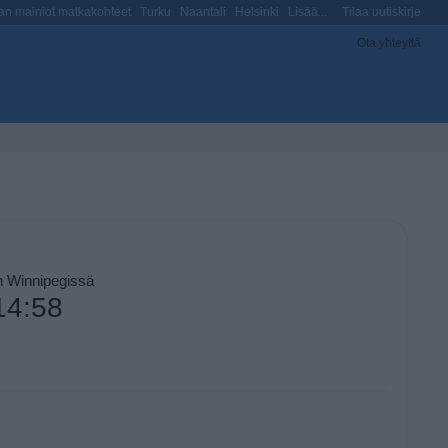
n mainiot matkakohteet
Turku
Naantali
Helsinki
Lisää...
Tilaa uutiskirje
Ota yhteyttä
n Winnipegissä
14:58