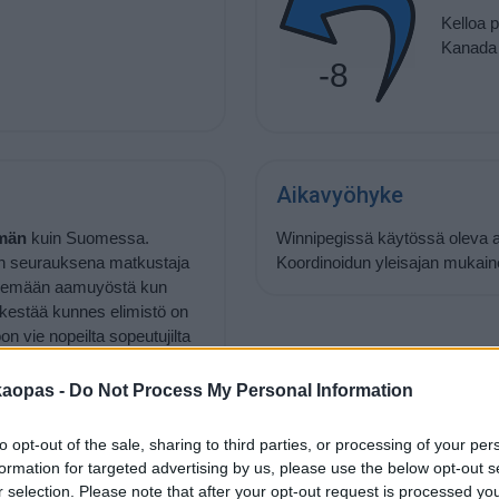
Kelloa p
Kanada 
-8
Aikavyöhyke
män
kuin Suomessa.
Winnipegissä käytössä oleva a
on seurauksena matkustaja
Koordinoidun yleisajan mukai
räilemään aamuyöstä kun
ä kestää kunnes elimistö on
 vie nopeilta sopeutujilta
ta. Jos valitsee lennon, joka
kana on helpompaa, mikä
kaopas -
Do Not Process My Personal Information
ansa mukaan noudattaa
 ulkona auringossa, jolloin
to opt-out of the sale, sharing to third parties, or processing of your per
formation for targeted advertising by us, please use the below opt-out s
r selection. Please note that after your opt-out request is processed y