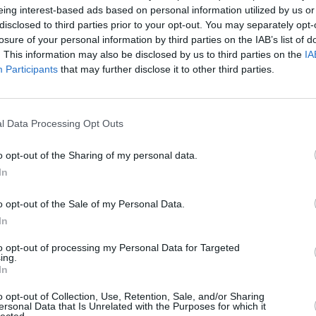
eing interest-based ads based on personal information utilized by us or
disclosed to third parties prior to your opt-out. You may separately opt-
Kuinka nopeasti Winni
losure of your personal information by third parties on the IAB’s list of
. This information may also be disclosed by us to third parties on the
IA
lo
20:58
. Nouseva aurinko
Winnipegissä on hämärää viel
Participants
that may further disclose it to other third parties.
a aurinko painuu mailleen
sarastaa saman verran ennen a
pimeä nopeammin kuin Suomess
hämärän aika on sitä lyhyempi
l Data Processing Opt Outs
o opt-out of the Sharing of my personal data.
Päivän pituus
In
uta
, ja takaisin talviaikaan
Päivän pituus Winnipegissä o
o opt-out of the Sale of my Personal Data.
nnilla.
lyhenevät hiljalleen, ja tätä ja
In
Tästä eteenpäin päivät alkavat 
to opt-out of processing my Personal Data for Targeted
ing.
In
o opt-out of Collection, Use, Retention, Sale, and/or Sharing
Calgary
|
Ottawa
ersonal Data that Is Unrelated with the Purposes for which it
lected.