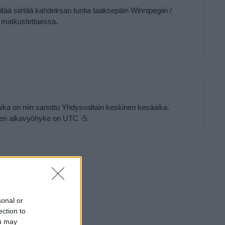
itää siirtää kahdeksan tuntia taaksepäin Winnipegiin /
matkustettaessa.
ika on niin sanottu Yhdysvaltain keskinen kesäaika.
nen aikavyöhyke on UTC -5.
sonal or
ection to
ou may