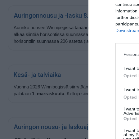
continue se
information 
Auringonnousu ja -lasku 8.8.2026
further disc
participants
Aurinko nousee Winnipegissä tänään kello
06:09
ja laskee kel
Downstream 
alkaa siintää horisontissa suunnassa 64 astetta (itä) ja laskev
horisonttiin suunnassa 296 astetta (länsi).
Persona
I want t
Kesä- ja talviaika
Opted 
Vuonna 2026 Winnipegissä siirrytään kesäaikaan
8. maalisku
I want t
palataan
1. marraskuuta
. Kelloja siirretään kesäajan takia 1 tu
Opted 
I want 
Advertis
Opted 
Auringon nousu- ja laskuajat lähipäivinä
I want t
of my P
was col