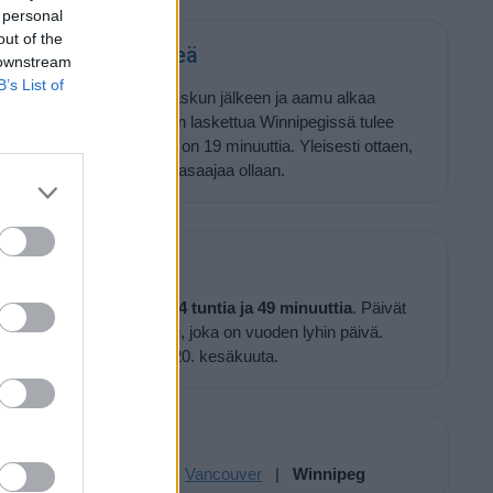
 personal
out of the
pegissä tulee pimeä
 downstream
B’s List of
ä
37 minuuttia
auringonlaskun jälkeen ja aamu alkaa
uringonnousua. Auringon laskettua Winnipegissä tulee
a, ero Etelä-Suomeen on 19 minuuttia. Yleisesti ottaen,
, mitä lähempänä päiväntasaajaa ollaan.
n tähän aikaan vuodesta
14 tuntia ja 49 minuuttia
. Päivät
tkuu aina 21. joulukuuta asti, joka on vuoden lyhin päivä.
pidetä, ja pisin päivä on 20. kesäkuuta.
Paikkoja täälläpäin:
|
Quebec
|
Toronto
|
Vancouver
|
Winnipeg