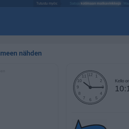
Tutustu myös:
Satoja
kotimaan matkavinkkejä
Maa
uomeen nähden
een
Kello o
10: