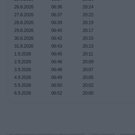
26.8.2026
06:36
20:24
27.8.2026
06:37
20:22
28.8.2026
06:39
20:19
29.8.2026
06:40
20:17
30.8.2026
06:42
20:15
31.8.2026
06:43
20:13
1.9.2026
06:45
20:11
2.9.2026
06:46
20:09
3.9.2026
06:48
20:07
4.9.2026
06:49
20:05
5.9.2026
06:50
20:02
6.9.2026
06:52
20:00
Lue verkkopalvelun
käyttöehdot ja tietosuojakäytäntö
. |
Tietoa palvelusta
|
Mediakortt