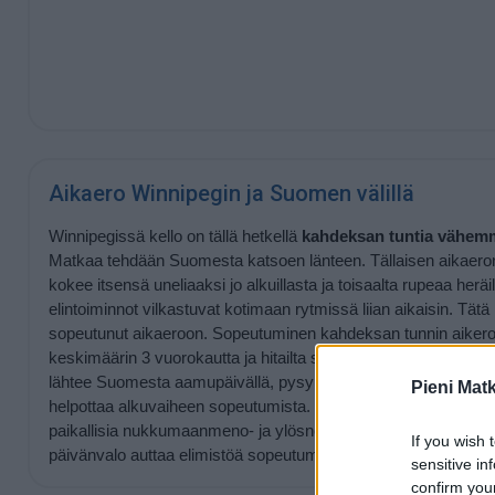
Aikaero Winnipegin ja Suomen välillä
Winnipegissä kello on tällä hetkellä
kahdeksan tuntia vähem
Matkaa tehdään Suomesta katsoen länteen. Tällaisen aikaer
kokee itsensä uneliaaksi jo alkuillasta ja toisaalta rupeaa he
elintoiminnot vilkastuvat kotimaan rytmissä liian aikaisin. Tät
sopeutunut aikaeroon. Sopeutuminen kahdeksan tunnin aikeroon
keskimäärin 3 vuorokautta ja hitailta sopeutujilta 5–6 vuorokaut
lähtee Suomesta aamupäivällä, pysyminen hereillä lennon ai
Pieni Mat
helpottaa alkuvaiheen sopeutumista. Perillä kannattaa parha
paikallisia nukkumaanmeno- ja ylösnousuaikoja ja viettää aikaa
If you wish 
päivänvalo auttaa elimistöä sopeutumaan paikalliseen aikaan.
sensitive in
confirm you