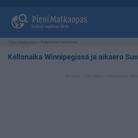
Pieni Matkaopas
» Paikallinen kellonaika
Kellonaika Winnipegissä ja aikaero S
Ilmoitus - Sivu jatkuu ilmoituksen jälk