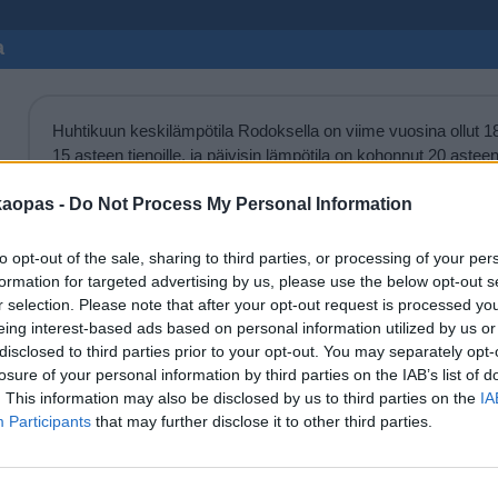
a
Huhtikuun keskilämpötila Rodoksella on viime vuosina ollut 18 a
15 asteen tienoille, ja päivisin lämpötila on kohonnut 20 aste
lämmintä Rodoksella on keskimäärin ollut huhtikuussa viime vuos
päivinä on minäkin vuonna liikkunut.
kaopas -
Do Not Process My Personal Information
Hetkellisesti Rodoksella on silti koettu tätäkin kylmempiä ja 
to opt-out of the sale, sharing to third parties, or processing of your per
vuoden 2015 huhtikuussa lämpötila käväisi alimmillaan 10 as
formation for targeted advertising by us, please use the below opt-out s
hätyyteltiin eräänä poikkeuksellisen lämpimänä päivänä 27 a
r selection. Please note that after your opt-out request is processed y
eing interest-based ads based on personal information utilized by us or
Entä muut kuukaudet? Miten lämmintä Rodoksella on ollut..
disclosed to third parties prior to your opt-out. You may separately opt-
losure of your personal information by third parties on the IAB’s list of
Tammikuussa
Helmikuussa
Maaliskuussa
Huhtikuussa
. This information may also be disclosed by us to third parties on the
IA
Participants
that may further disclose it to other third parties.
Elokuussa
Syyskuussa
Lokakuussa
Marraskuussa