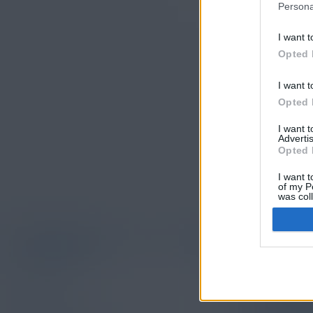
Persona
I want t
Opted 
I want t
Opted 
I want 
Advertis
Opted 
I want t
of my P
was col
Opted 