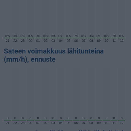
0%
0%
0%
0%
0%
0%
0%
0%
0%
0%
0%
0%
0%
0%
0%
0%
21
22
23
00
01
02
03
04
05
06
07
08
09
10
11
12
Sateen voimakkuus lähitunteina
(mm/h), ennuste
0
0
0
0
0
0
0
0
0
0
0
0
0
0
0
0
21
22
23
00
01
02
03
04
05
06
07
08
09
10
11
12