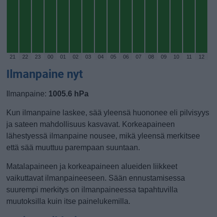
21
22
23
00
01
02
03
04
05
06
07
08
09
10
11
12
Ilmanpaine nyt
Ilmanpaine:
1005.6 hPa
Kun ilmanpaine laskee, sää yleensä huononee eli pilvisyys
ja sateen mahdollisuus kasvavat. Korkeapaineen
lähestyessä ilmanpaine nousee, mikä yleensä merkitsee
että sää muuttuu parempaan suuntaan.
Matalapaineen ja korkeapaineen alueiden liikkeet
vaikuttavat ilmanpaineeseen. Sään ennustamisessa
suurempi merkitys on ilmanpaineessa tapahtuvilla
muutoksilla kuin itse painelukemilla.