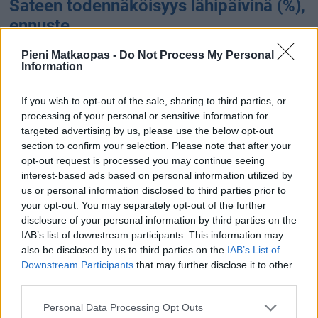
Sateen todennäköisyys lähipäivinä (%),
ennuste
Pieni Matkaopas -
Do Not Process My Personal
Information
If you wish to opt-out of the sale, sharing to third parties, or
processing of your personal or sensitive information for
targeted advertising by us, please use the below opt-out
section to confirm your selection. Please note that after your
opt-out request is processed you may continue seeing
0 %
0 %
0 %
0 %
0 %
0 %
interest-based ads based on personal information utilized by
9.8.
10.8.
11.8.
12.8.
13.8.
14.8.
us or personal information disclosed to third parties prior to
Sateen määrä (kertymä) lähipäivinä
your opt-out. You may separately opt-out of the further
disclosure of your personal information by third parties on the
(mm), ennuste
IAB’s list of downstream participants. This information may
also be disclosed by us to third parties on the
IAB’s List of
Downstream Participants
that may further disclose it to other
third parties.
Personal Data Processing Opt Outs