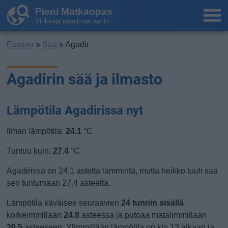
Pieni Matkaopas
Vinkkejä maailman ääriin
Etusivu
»
Sää
» Agadir
Agadirin sää ja ilmasto
Lämpötila Agadirissa nyt
Ilman lämpötila:
24.1
°C
Tuntuu kuin:
27.4
°C
Agadirissa on 24.1 astetta lämmintä, mutta heikko tuuli saa
sen tuntumaan 27.4 asteelta.
Lämpötila käväisee seuraavien
24 tunnin sisällä
korkeimmillaan
24.8
asteessa ja putoaa matalimmillaan
20.5
asteeseen. Ylimmillään lämpötila on klo 13 aikaan ja