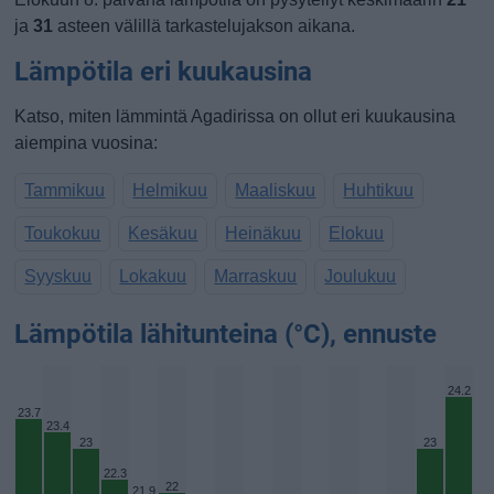
ja
31
asteen välillä tarkastelujakson aikana.
Lämpötila eri kuukausina
Katso, miten lämmintä Agadirissa on ollut eri kuukausina
aiempina vuosina:
Tammikuu
Helmikuu
Maaliskuu
Huhtikuu
Toukokuu
Kesäkuu
Heinäkuu
Elokuu
Syyskuu
Lokakuu
Marraskuu
Joulukuu
Lämpötila lähitunteina (°C), ennuste
24.2
23.7
23.4
23
23
22.3
22
21.9