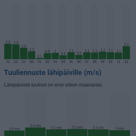
2.6
2.5
2.2
1.9
1.3
1.2
1.1
1.1
1.1
1.1
1.1
1
0.9
0.6
0.6
0.1
21
22
23
00
01
02
03
04
05
06
07
08
09
10
11
12
Tuuliennuste lähipäiville (m/s)
Lähipäivistä tuulisin on ensi viikon maanantai.
3.4 m/s
3.2 m/s
3.1 m/s
3.1 m/s
3 m/s
2.9 m/s