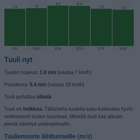
8.5
8.4
8
7.8
7.8
7.6
9.8.
10.8.
11.8.
12.8.
13.8.
14.8.
Tuuli nyt
Tuulen nopeus:
1.8 m/s
(vastaa 7 km/h)
Puuskissa:
5.4 m/s
(vastaa 19 km/h)
Tuuli puhaltaa
idästä
.
Tuuli on
heikkoa
. Tällaisella tuulella savu kulkeutuu hyvin
verkkaisesti tuulen suuntaan. Merellä tuuli saa aikaan
pientä väreilyä vedenpinnalle.
Tuuliennuste lähitunneille (m/s)