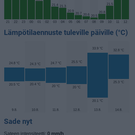
21.5
21.4
21.3
20.9
20.8
20.7
20.6
20.5
21
22
23
00
01
02
03
04
05
06
07
08
09
10
11
12
Lämpötilaennuste tuleville päiville (°C)
33.9 °C
32.8 °C
25.5 °C
24.8 °C
24.7 °C
24.3 °C
25.3 °C
20.4 °C
20.5 °C
20 °C
20 °C
20.1 °C
9.8.
10.8.
11.8.
12.8.
13.8.
14.8.
Sade nyt
Sateen intensiteetti:
0 mm/h