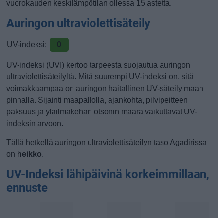
vuorokauden keskilämpötilan ollessa 15 astetta.
Auringon ultraviolettisäteily
UV-indeksi:
0
UV-indeksi (UVI) kertoo tarpeesta suojautua auringon
ultraviolettisäteilyltä. Mitä suurempi UV-indeksi on, sitä
voimakkaampaa on auringon haitallinen UV-säteily maan
pinnalla. Sijainti maapallolla, ajankohta, pilvipeitteen
paksuus ja yläilmakehän otsonin määrä vaikuttavat UV-
indeksin arvoon.
Tällä hetkellä auringon ultraviolettisäteilyn taso Agadirissa
on
heikko
.
UV-Indeksi lähipäivinä korkeimmillaan,
ennuste