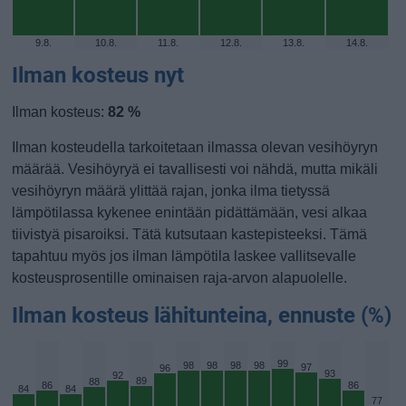
9.8.
10.8.
11.8.
12.8.
13.8.
14.8.
Ilman kosteus nyt
Ilman kosteus:
82 %
Ilman kosteudella tarkoitetaan ilmassa olevan vesihöyryn
määrää. Vesihöyryä ei tavallisesti voi nähdä, mutta mikäli
vesihöyryn määrä ylittää rajan, jonka ilma tietyssä
lämpötilassa kykenee enintään pidättämään, vesi alkaa
tiivistyä pisaroiksi. Tätä kutsutaan kastepisteeksi. Tämä
tapahtuu myös jos ilman lämpötila laskee vallitsevalle
kosteusprosentille ominaisen raja-arvon alapuolelle.
Ilman kosteus lähitunteina, ennuste (%)
99
98
98
98
98
97
96
93
92
89
88
86
86
84
84
77