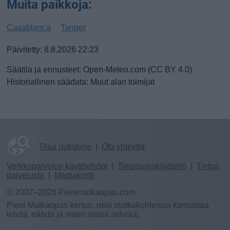
Muita paikkoja:
Casablanca
Tanger
Päivitetty: 8.8.2026 22:23
Säätila ja ennusteet: Open-Meteo.com (CC BY 4.0)
Historiallinen säädata: Muut alan toimijat
Tilaa uutiskirje
|
Ota yhteyttä
Verkkopalvelun käyttöehdot
|
Tietosuojakäytäntö
|
Tietoa
palvelusta
|
Mediakortti
© 2007–2026 Pienimatkaopas.com
Pieni Matkaopas kertoo, mitä matkakohteissa kannattaa
tehdä, nähdä ja miten niissä selviää.