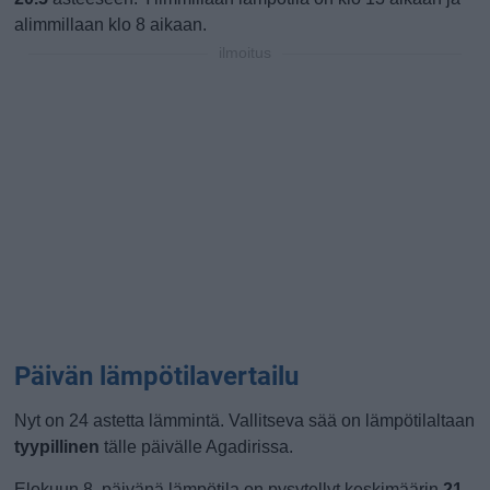
alimmillaan klo 8 aikaan.
ilmoitus
Päivän lämpötilavertailu
Nyt on 24 astetta lämmintä. Vallitseva sää on lämpötilaltaan
tyypillinen
tälle päivälle Agadirissa.
Elokuun 8. päivänä lämpötila on pysytellyt keskimäärin
21