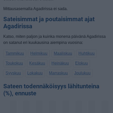
Mittausasemalla Agadirissa ei sada.
Sateisimmat ja poutaisimmat ajat
Agadirissa
Katso, miten paljon ja kuinka monena päivänä Agadirissa
on satanut eri kuukausina aiempina vuosina:
Tammikuu
Helmikuu
Maaliskuu
Huhtikuu
Toukokuu
Kesäkuu
Heinäkuu
Elokuu
Syyskuu
Lokakuu
Marraskuu
Joulukuu
Sateen todennäköisyys lähitunteina
(%), ennuste