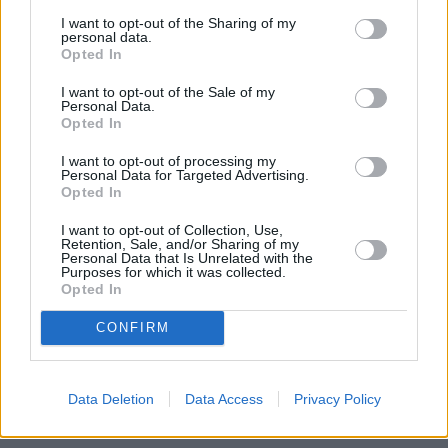
I want to opt-out of the Sharing of my
personal data.
Opted In
0 mm
0 mm
0 mm
0 mm
0 mm
0 mm
9.8.
10.8.
11.8.
12.8.
13.8.
14.8.
I want to opt-out of the Sale of my
Personal Data.
Parhaat matkustusajat
Opted In
Milloin Agadiriin kannattaa säiden puolesta matkustaa?
I want to opt-out of processing my
Personal Data for Targeted Advertising.
Opted In
Aiempina vuosina Agadirin lämpimimmät neljä kuukautta
keskimäärin (alkaen lämpimimmästä) ovat olleet elokuu,
I want to opt-out of Collection, Use,
Retention, Sale, and/or Sharing of my
heinäkuu, syyskuu ja kesäkuu. Näiden kuukausien aikana
Personal Data that Is Unrelated with the
lämpötila on tavanomaisesti pysytellyt 17 asteen ja 31
Purposes for which it was collected.
Opted In
asteen välillä vuorokauden keskilämpötilan ollessa 23
astetta.
CONFIRM
Aiempina vuosina kylmimmät neljä kuukautta (alkaen
kylmimmästä) ovat olleet tammikuu, helmikuu, joulukuu ja
Data Deletion
Data Access
Privacy Policy
maaliskuu. Näiden kuukausien aikana lämpötila on
vaihdellut tavanomaisesti 8 asteen ja 23 asteen välillä