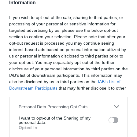
Information
18 %
9.8.
10.8.
11.8.
12.8.
13.8.
14.8.
If you wish to opt-out of the sale, sharing to third parties, or
Sateen määrä (kertymä) lähipäivinä
processing of your personal or sensitive information for
(mm), ennuste
targeted advertising by us, please use the below opt-out
section to confirm your selection. Please note that after your
opt-out request is processed you may continue seeing
2.3 mm
interest-based ads based on personal information utilized by
us or personal information disclosed to third parties prior to
your opt-out. You may separately opt-out of the further
disclosure of your personal information by third parties on the
IAB’s list of downstream participants. This information may
0.6 mm
0.6 mm
0.5 mm
also be disclosed by us to third parties on the
IAB’s List of
Downstream Participants
that may further disclose it to other
0 mm
0 mm
third parties.
9.8.
10.8.
11.8.
12.8.
13.8.
14.8.
Auringon ultraviolettisäteily
Personal Data Processing Opt Outs
I want to opt-out of the Sharing of my
UV-indeksi:
7
personal data.
Opted In
UV-indeksi (UVI) kertoo tarpeesta suojautua auringon