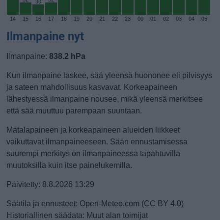
30
14
15
16
17
18
19
20
21
22
23
00
01
02
03
04
05
Ilmanpaine nyt
Ilmanpaine:
838.2 hPa
Kun ilmanpaine laskee, sää yleensä huononee eli pilvisyys
ja sateen mahdollisuus kasvavat. Korkeapaineen
lähestyessä ilmanpaine nousee, mikä yleensä merkitsee
että sää muuttuu parempaan suuntaan.
Matalapaineen ja korkeapaineen alueiden liikkeet
vaikuttavat ilmanpaineeseen. Sään ennustamisessa
suurempi merkitys on ilmanpaineessa tapahtuvilla
muutoksilla kuin itse painelukemilla.
Päivitetty: 8.8.2026 13:29
Säätila ja ennusteet: Open-Meteo.com (CC BY 4.0)
Historiallinen säädata: Muut alan toimijat