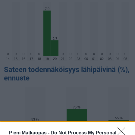
7.9
2.7
0
0
0
0
0
0
0
0
0
0
0
0
0
0
14
15
16
17
18
19
20
21
22
23
00
01
02
03
04
05
Sateen todennäköisyys lähipäivinä (%),
ennuste
75 %
55 %
53 %
48 %
47 %
Pieni Matkaopas -
Do Not Process My Personal