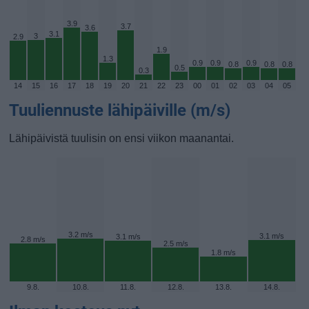
3.9
3.7
3.6
3.1
3
2.9
1.9
1.3
0.9
0.9
0.9
0.8
0.8
0.8
0.5
0.3
14
15
16
17
18
19
20
21
22
23
00
01
02
03
04
05
Tuuliennuste lähipäiville (m/s)
Lähipäivistä tuulisin on ensi viikon maanantai.
3.2 m/s
3.1 m/s
3.1 m/s
2.8 m/s
2.5 m/s
1.8 m/s
9.8.
10.8.
11.8.
12.8.
13.8.
14.8.