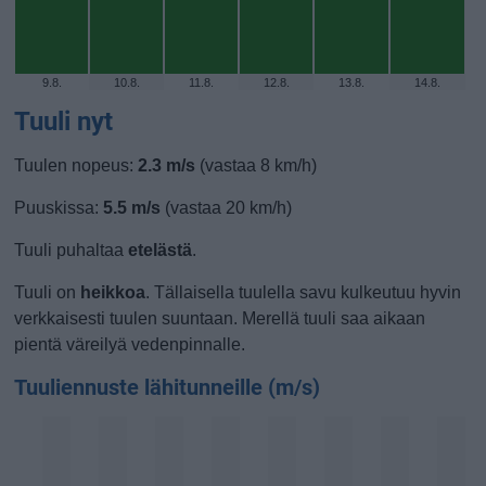
9.8.
10.8.
11.8.
12.8.
13.8.
14.8.
Tuuli nyt
Tuulen nopeus:
2.3 m/s
(vastaa 8 km/h)
Puuskissa:
5.5 m/s
(vastaa 20 km/h)
Tuuli puhaltaa
etelästä
.
Tuuli on
heikkoa
. Tällaisella tuulella savu kulkeutuu hyvin
verkkaisesti tuulen suuntaan. Merellä tuuli saa aikaan
pientä väreilyä vedenpinnalle.
Tuuliennuste lähitunneille (m/s)