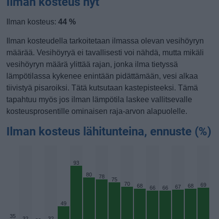
Ilman kosteus nyt
Ilman kosteus:
44 %
Ilman kosteudella tarkoitetaan ilmassa olevan vesihöyryn
määrää. Vesihöyryä ei tavallisesti voi nähdä, mutta mikäli
vesihöyryn määrä ylittää rajan, jonka ilma tietyssä
lämpötilassa kykenee enintään pidättämään, vesi alkaa
tiivistyä pisaroiksi. Tätä kutsutaan kastepisteeksi. Tämä
tapahtuu myös jos ilman lämpötila laskee vallitsevalle
kosteusprosentille ominaisen raja-arvon alapuolelle.
Ilman kosteus lähitunteina, ennuste (%)
93
80
78
75
70
69
68
68
67
66
66
49
35
32
32