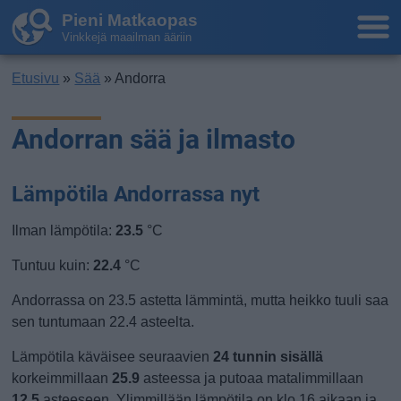
Pieni Matkaopas
Vinkkejä maailman ääriin
Etusivu
»
Sää
» Andorra
Andorran sää ja ilmasto
Lämpötila Andorrassa nyt
Ilman lämpötila:
23.5
°C
Tuntuu kuin:
22.4
°C
Andorrassa on 23.5 astetta lämmintä, mutta heikko tuuli saa
sen tuntumaan 22.4 asteelta.
Lämpötila käväisee seuraavien
24 tunnin sisällä
korkeimmillaan
25.9
asteessa ja putoaa matalimmillaan
12.5
asteeseen. Ylimmillään lämpötila on klo 16 aikaan ja