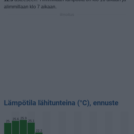
alimmillaan klo 7 aikaan.
ilmoitus
Lämpötila lähitunteina (°C), ennuste
25.9
25.6
25.1
25
22.2