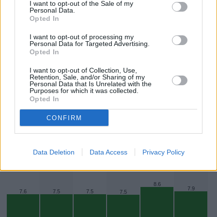
ultraviolettisäteilyltä. Mitä suurempi UV-indeksi on, sitä
I want to opt-out of the Sale of my
Personal Data.
voimakkaampaa on auringon haitallinen UV-säteily maan
Opted In
pinnalla. Sijainti maapallolla, ajankohta, pilvipeitteen
I want to opt-out of processing my
paksuus ja yläilmakehän otsonin määrä vaikuttavat UV-
Personal Data for Targeted Advertising.
indeksin arvoon.
Opted In
Tällä hetkellä auringon ultraviolettisäteily Andorrassa on
I want to opt-out of Collection, Use,
Retention, Sale, and/or Sharing of my
voimakasta
. Suojautumiseen suositellaan aurinkolaseja,
Personal Data that Is Unrelated with the
Purposes for which it was collected.
korkean suojakertoimen aurinkovoidetta, ihoa peittäviä
Opted In
vaatteita ja leveälieristä päähinettä. Ulkonaoloa kannattaa
vähentää keskipäivän (klo 11-16) välillä.
CONFIRM
UV-Indeksi lähipäivinä korkeimmillaan,
ennuste
Data Deletion
Data Access
Privacy Policy
8.6
7.9
7.6
7.5
7.5
7.5