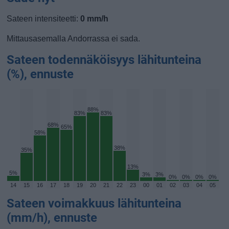
Sateen intensiteetti:
0 mm/h
Mittausasemalla Andorrassa ei sada.
Sateen todennäköisyys lähitunteina
(%), ennuste
88%
83%
83%
68%
65%
58%
38%
35%
13%
5%
3%
3%
0%
0%
0%
0%
14
15
16
17
18
19
20
21
22
23
00
01
02
03
04
05
Sateen voimakkuus lähitunteina
(mm/h), ennuste