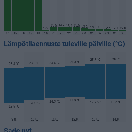
13.7
13.5
13.5
13.4
13.2
13
13
12.8
12.7
12.6
12.6
14
15
16
17
18
19
20
21
22
23
00
01
02
03
04
05
Lämpötilaennuste tuleville päiville (°C)
26 °C
25.7 °C
24.3 °C
23.8 °C
23.6 °C
23.3 °C
14.9 °C
14.3 °C
15.2 °C
14.9 °C
13.7 °C
12.5 °C
9.8.
10.8.
11.8.
12.8.
13.8.
14.8.
Sade nyt