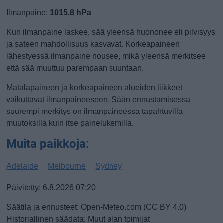
Ilmanpaine:
1015.8 hPa
Kun ilmanpaine laskee, sää yleensä huononee eli pilvisyys
ja sateen mahdollisuus kasvavat. Korkeapaineen
lähestyessä ilmanpaine nousee, mikä yleensä merkitsee
että sää muuttuu parempaan suuntaan.
Matalapaineen ja korkeapaineen alueiden liikkeet
vaikuttavat ilmanpaineeseen. Sään ennustamisessa
suurempi merkitys on ilmanpaineessa tapahtuvilla
muutoksilla kuin itse painelukemilla.
Muita paikkoja:
Adelaide
Melbourne
Sydney
Päivitetty: 6.8.2026 07:20
Säätila ja ennusteet: Open-Meteo.com (CC BY 4.0)
Historiallinen säädata: Muut alan toimijat