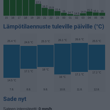
17.1
16.2
15.9
15.4
15.3
15.1
15
15
14.9
14.7
14.5
15
16
17
18
19
20
21
22
23
00
01
02
03
04
05
06
Lämpötilaennuste tuleville päiville (°C)
26.6 °C
26.1 °C
25.4 °C
25.5 °C
25.3 °C
24.6 °C
18 °C
17.1 °C
17.2 °C
17.1 °C
16 °C
14.5 °C
7.8.
8.8.
9.8.
10.8.
11.8.
12.8.
Sade nyt
Sateen intensiteetti:
0 mm/h