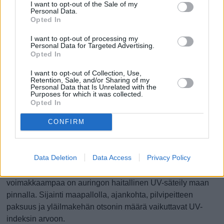
aikana lämpötila on tavanomaisesti pysytellyt 24 asteen ja
I want to opt-out of the Sale of my
Personal Data.
31 asteen välillä vuorokauden keskilämpötilan ollessa 27
Opted In
astetta.
I want to opt-out of processing my
Personal Data for Targeted Advertising.
Aiempina vuosina kylmimmät neljä kuukautta (alkaen
Opted In
kylmimmästä) ovat olleet heinäkuu, elokuu, kesäkuu ja
syyskuu. Näiden kuukausien aikana lämpötila on vaihdellut
I want to opt-out of Collection, Use,
Retention, Sale, and/or Sharing of my
tavanomaisesti 18 asteen ja 28 asteen välillä vuorokauden
Personal Data that Is Unrelated with the
Purposes for which it was collected.
keskilämpötilan ollessa 22 astetta.
Opted In
Auringon ultraviolettisäteily
CONFIRM
UV-indeksi:
6
Data Deletion
Data Access
Privacy Policy
UV-indeksi (UVI) kertoo tarpeesta suojautua auringon
ultraviolettisäteilyltä. Mitä suurempi UV-indeksi on, sitä
voimakkaampaa on auringon haitallinen UV-säteily maan
pinnalla. Sijainti maapallolla, ajankohta, pilvipeitteen
paksuus ja yläilmakehän otsonin määrä vaikuttavat UV-
indeksin arvoon.