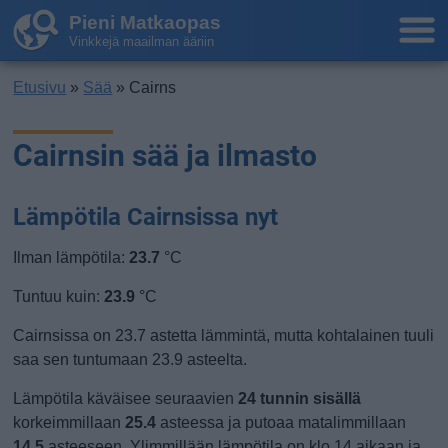
Pieni Matkaopas
Vinkkejä maailman ääriin
Etusivu
»
Sää
» Cairns
Cairnsin sää ja ilmasto
Lämpötila Cairnsissa nyt
Ilman lämpötila:
23.7
°C
Tuntuu kuin:
23.9
°C
Cairnsissa on 23.7 astetta lämmintä, mutta kohtalainen tuuli
saa sen tuntumaan 23.9 asteelta.
Lämpötila käväisee seuraavien
24 tunnin sisällä
korkeimmillaan
25.4
asteessa ja putoaa matalimmillaan
14.5
asteeseen. Ylimmillään lämpötila on klo 14 aikaan ja