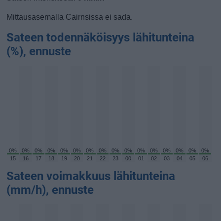
Mittausasemalla Cairnsissa ei sada.
Sateen todennäköisyys lähitunteina
(%), ennuste
0%
0%
0%
0%
0%
0%
0%
0%
0%
0%
0%
0%
0%
0%
0%
0%
15
16
17
18
19
20
21
22
23
00
01
02
03
04
05
06
Sateen voimakkuus lähitunteina
(mm/h), ennuste