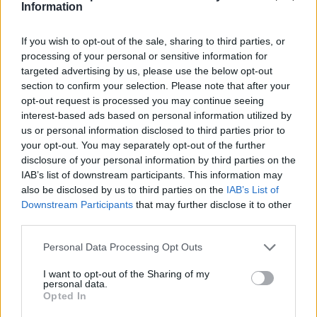
Information
Sateen määrä (kertymä) lähipäivinä
(mm), ennuste
If you wish to opt-out of the sale, sharing to third parties, or
processing of your personal or sensitive information for
targeted advertising by us, please use the below opt-out
1.3 mm
section to confirm your selection. Please note that after your
opt-out request is processed you may continue seeing
interest-based ads based on personal information utilized by
us or personal information disclosed to third parties prior to
your opt-out. You may separately opt-out of the further
0.4 mm
disclosure of your personal information by third parties on the
IAB’s list of downstream participants. This information may
0 mm
0 mm
0 mm
0 mm
also be disclosed by us to third parties on the
IAB’s List of
7.8.
8.8.
9.8.
10.8.
11.8.
12.8.
Downstream Participants
that may further disclose it to other
Parhaat matkustusajat
third parties.
Milloin Cairnsiin kannattaa säiden puolesta matkustaa?
Personal Data Processing Opt Outs
Aiempina vuosina Cairnsin lämpimimmät neljä kuukautta
I want to opt-out of the Sharing of my
personal data.
keskimäärin (alkaen lämpimimmästä) ovat olleet tammikuu,
Opted In
helmikuu, joulukuu ja maaliskuu. Näiden kuukausien