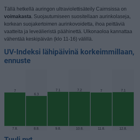
Tällä hetkellä auringon ultraviolettisäteily Cairnsissa on
voimakasta
. Suojautumiseen suositellaan aurinkolaseja,
korkean suojakertoimen aurinkovoidetta, ihoa peittäviä
vaatteita ja leveälieristä päähinettä. Ulkonaoloa kannattaa
vähentää keskipäivän (klo 11-16) välillä.
UV-Indeksi lähipäivinä korkeimmillaan,
ennuste
7.1
7.2
7.1
7
7
6.3
7.8.
8.8.
9.8.
10.8.
11.8.
12.8.
Tuuli nyt