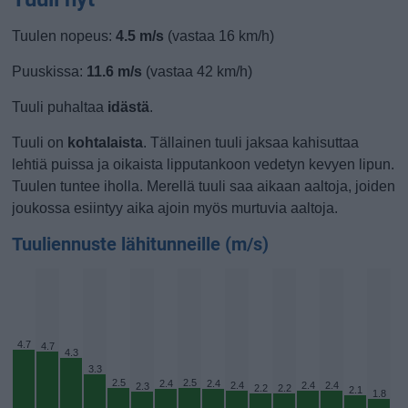
Tuulen nopeus:
4.5 m/s
(vastaa 16 km/h)
Puuskissa:
11.6 m/s
(vastaa 42 km/h)
Tuuli puhaltaa
idästä
.
Tuuli on
kohtalaista
. Tällainen tuuli jaksaa kahisuttaa
lehtiä puissa ja oikaista lipputankoon vedetyn kevyen lipun.
Tuulen tuntee iholla. Merellä tuuli saa aikaan aaltoja, joiden
joukossa esiintyy aika ajoin myös murtuvia aaltoja.
Tuuliennuste lähitunneille (m/s)
4.7
4.7
4.3
3.3
2.5
2.5
2.4
2.4
2.4
2.4
2.4
2.3
2.2
2.2
2.1
1.8