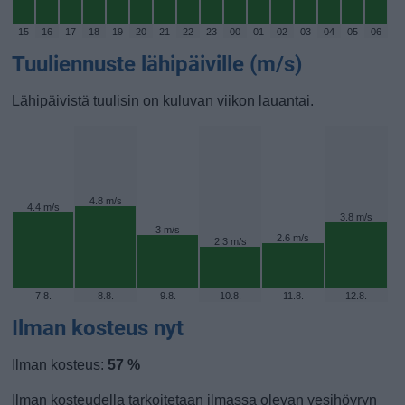
15
16
17
18
19
20
21
22
23
00
01
02
03
04
05
06
Tuuliennuste lähipäiville (m/s)
Lähipäivistä tuulisin on kuluvan viikon lauantai.
4.8 m/s
4.4 m/s
3.8 m/s
3 m/s
2.6 m/s
2.3 m/s
7.8.
8.8.
9.8.
10.8.
11.8.
12.8.
Ilman kosteus nyt
Ilman kosteus:
57 %
Ilman kosteudella tarkoitetaan ilmassa olevan vesihöyryn