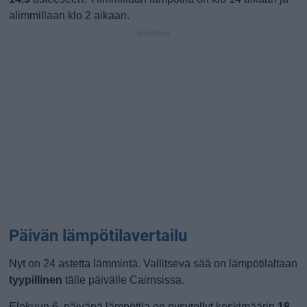
alimmillaan klo 2 aikaan.
ilmoitus
Päivän lämpötilavertailu
Nyt on 24 astetta lämmintä. Vallitseva sää on lämpötilaltaan
tyypillinen
tälle päivälle Cairnsissa.
Elokuun 6. päivänä lämpötila on pysytellyt keskimäärin
18