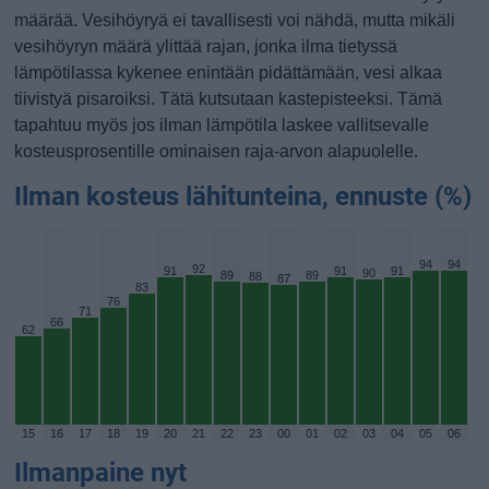
määrää. Vesihöyryä ei tavallisesti voi nähdä, mutta mikäli
vesihöyryn määrä ylittää rajan, jonka ilma tietyssä
lämpötilassa kykenee enintään pidättämään, vesi alkaa
tiivistyä pisaroiksi. Tätä kutsutaan kastepisteeksi. Tämä
tapahtuu myös jos ilman lämpötila laskee vallitsevalle
kosteusprosentille ominaisen raja-arvon alapuolelle.
Ilman kosteus lähitunteina, ennuste (%)
94
94
92
91
91
91
90
89
89
88
87
83
76
71
66
62
15
16
17
18
19
20
21
22
23
00
01
02
03
04
05
06
Ilmanpaine nyt