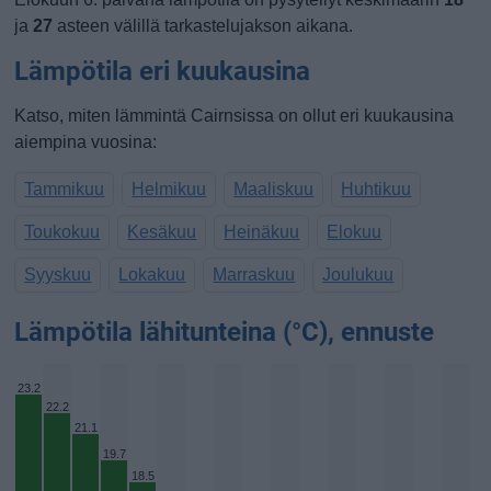
ja
27
asteen välillä tarkastelujakson aikana.
Lämpötila eri kuukausina
Katso, miten lämmintä Cairnsissa on ollut eri kuukausina
aiempina vuosina:
Tammikuu
Helmikuu
Maaliskuu
Huhtikuu
Toukokuu
Kesäkuu
Heinäkuu
Elokuu
Syyskuu
Lokakuu
Marraskuu
Joulukuu
Lämpötila lähitunteina (°C), ennuste
23.2
22.2
21.1
19.7
18.5