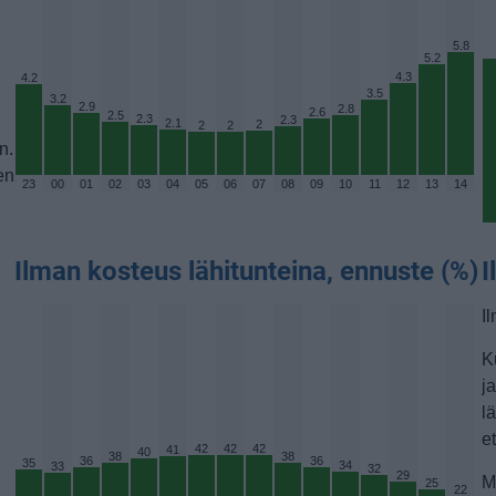
5.8
5.2
4.3
4.2
3.5
3.2
2.9
2.8
2.6
2.5
2.3
2.3
2.1
2
2
2
n.
en
23
00
01
02
03
04
05
06
07
08
09
10
11
12
13
14
Ilman kosteus lähitunteina, ennuste (%)
I
I
K
j
l
e
42
42
42
41
40
38
38
36
36
35
34
33
32
29
M
25
22