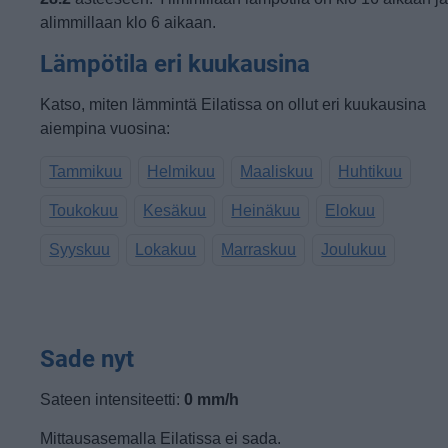
alimmillaan klo 6 aikaan.
Lämpötila eri kuukausina
Katso, miten lämmintä Eilatissa on ollut eri kuukausina
aiempina vuosina:
Tammikuu
Helmikuu
Maaliskuu
Huhtikuu
Toukokuu
Kesäkuu
Heinäkuu
Elokuu
Syyskuu
Lokakuu
Marraskuu
Joulukuu
Sade nyt
Sateen intensiteetti:
0 mm/h
Mittausasemalla Eilatissa ei sada.