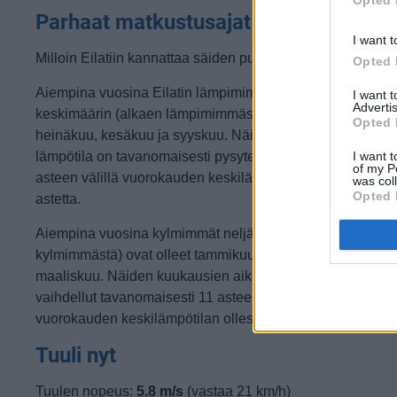
Parhaat matkustusajat
I want t
Milloin Eilatiin kannattaa säiden puolesta matkustaa?
Opted 
Aiempina vuosina Eilatin lämpimimmät neljä kuukautta
I want 
Advertis
keskimäärin (alkaen lämpimimmästä) ovat olleet elokuu,
Opted 
heinäkuu, kesäkuu ja syyskuu. Näiden kuukausien aikan
I want t
lämpötila on tavanomaisesti pysytellyt 26 asteen ja 40
of my P
asteen välillä vuorokauden keskilämpötilan ollessa 33
was col
Opted 
astetta.
Aiempina vuosina kylmimmät neljä kuukautta (alkaen
kylmimmästä) ovat olleet tammikuu, joulukuu, helmikuu ja
maaliskuu. Näiden kuukausien aikana lämpötila on
vaihdellut tavanomaisesti 11 asteen ja 26 asteen välillä
vuorokauden keskilämpötilan ollessa 18 astetta.
Tuuli nyt
Tuulen nopeus:
5.8 m/s
(vastaa 21 km/h)