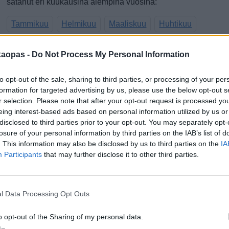
satanut eri kuukausina aiempina vuosina:
Tammikuu
Helmikuu
Maaliskuu
Huhtikuu
Toukokuu
Kesäkuu
Heinäkuu
Elokuu
kaopas -
Do Not Process My Personal Information
Syyskuu
Lokakuu
Marraskuu
Joulukuu
0
to opt-out of the sale, sharing to third parties, or processing of your per
2
formation for targeted advertising by us, please use the below opt-out s
Sateen todennäköisyys lähipäivinä (%),
S
r selection. Please note that after your opt-out request is processed y
ennuste
(
eing interest-based ads based on personal information utilized by us or
disclosed to third parties prior to your opt-out. You may separately opt-
losure of your personal information by third parties on the IAB’s list of
. This information may also be disclosed by us to third parties on the
IA
Participants
that may further disclose it to other third parties.
l Data Processing Opt Outs
0 %
0 %
0 %
0 %
0 %
0 %
o opt-out of the Sharing of my personal data.
4
8.8.
9.8.
10.8.
11.8.
12.8.
13.8.
In