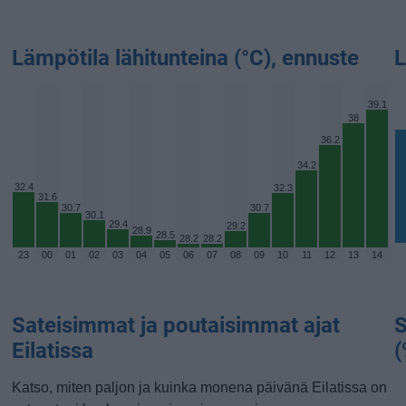
Lämpötila lähitunteina (°C), ennuste
L
39.1
38
36.2
34.2
32.4
32.3
31.6
30.7
30.7
30.1
29.4
29.2
28.9
28.5
28.2
28.2
23
00
01
02
03
04
05
06
07
08
09
10
11
12
13
14
Sateisimmat ja poutaisimmat ajat
S
Eilatissa
(
Katso, miten paljon ja kuinka monena päivänä Eilatissa on