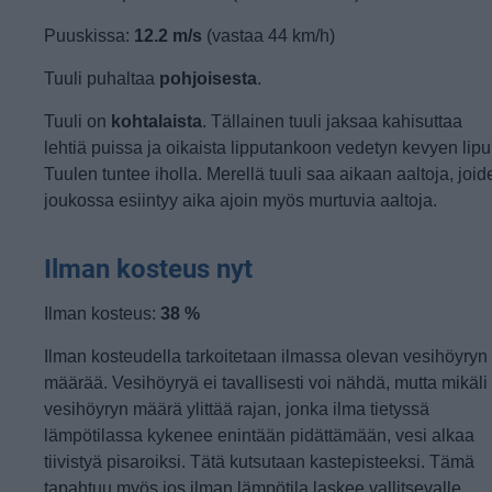
Puuskissa:
12.2 m/s
(vastaa 44 km/h)
Tuuli puhaltaa
pohjoisesta
.
Tuuli on
kohtalaista
. Tällainen tuuli jaksaa kahisuttaa
lehtiä puissa ja oikaista lipputankoon vedetyn kevyen lipu
Tuulen tuntee iholla. Merellä tuuli saa aikaan aaltoja, joid
joukossa esiintyy aika ajoin myös murtuvia aaltoja.
Ilman kosteus nyt
Ilman kosteus:
38 %
Ilman kosteudella tarkoitetaan ilmassa olevan vesihöyryn
määrää. Vesihöyryä ei tavallisesti voi nähdä, mutta mikäli
vesihöyryn määrä ylittää rajan, jonka ilma tietyssä
lämpötilassa kykenee enintään pidättämään, vesi alkaa
tiivistyä pisaroiksi. Tätä kutsutaan kastepisteeksi. Tämä
tapahtuu myös jos ilman lämpötila laskee vallitsevalle