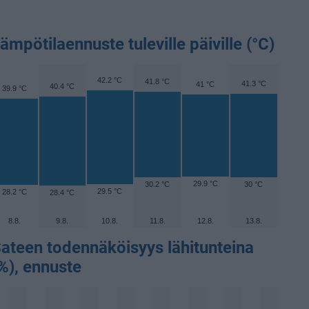
ämpötilaennuste tuleville päiville (°C)
42.2 °C
41.8 °C
41.3 °C
41 °C
40.4 °C
39.9 °C
29.9 °C
30.2 °C
30 °C
29.5 °C
28.2 °C
28.4 °C
8.8.
9.8.
10.8.
11.8.
12.8.
13.8.
ateen todennäköisyys lähitunteina
%), ennuste