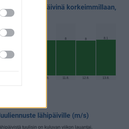
V-Indeksi lähipäivinä korkeimmillaan,
nnuste
8.1
8
8
8
8
8
8.8.
9.8.
10.8.
11.8.
12.8.
13.8.
uuliennuste lähipäiville (m/s)
ähipäivistä tuulisin on kuluvan viikon lauantai.