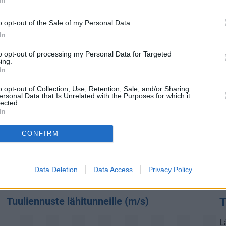
Auringon ultraviolettisäteily
U
o opt-out of the Sale of my Personal Data.
e
UV-indeksi:
0
In
to opt-out of processing my Personal Data for Targeted
UV-indeksi (UVI) kertoo tarpeesta suojautua auringon
ing.
ultraviolettisäteilyltä. Mitä suurempi UV-indeksi on, sitä
In
a
voimakkaampaa on auringon haitallinen UV-säteily maan
o opt-out of Collection, Use, Retention, Sale, and/or Sharing
pinnalla. Sijainti maapallolla, ajankohta, pilvipeitteen
ersonal Data that Is Unrelated with the Purposes for which it
lected.
paksuus ja yläilmakehän otsonin määrä vaikuttavat UV-
In
indeksin arvoon.
CONFIRM
Tällä hetkellä auringon ultraviolettisäteilyn taso Eilatissa on
heikko
.
Data Deletion
Data Access
Privacy Policy
Tuuliennuste lähitunneille (m/s)
T
L