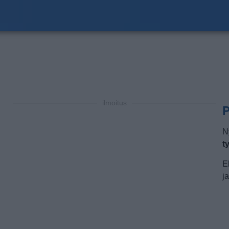
ilmoitus
P
N
t
E
j
a