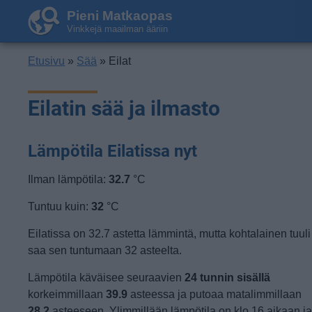
Pieni Matkaopas
Vinkkejä maailman ääriin
Etusivu
»
Sää
» Eilat
Eilatin sää ja ilmasto
Lämpötila Eilatissa nyt
Ilman lämpötila:
32.7
°C
Tuntuu kuin:
32
°C
Eilatissa on 32.7 astetta lämmintä, mutta kohtalainen tuuli
saa sen tuntumaan 32 asteelta.
Lämpötila käväisee seuraavien
24 tunnin sisällä
korkeimmillaan
39.9
asteessa ja putoaa matalimmillaan
28.2
asteeseen. Ylimmillään lämpötila on klo 16 aikaan j