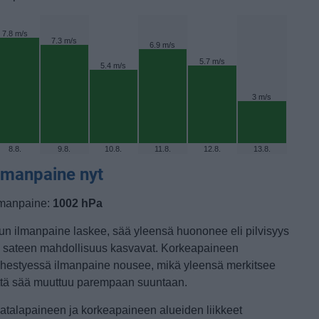
7.8 m/s
7.3 m/s
6.9 m/s
5.7 m/s
5.4 m/s
3 m/s
8.8.
9.8.
10.8.
11.8.
12.8.
13.8.
lmanpaine nyt
lmanpaine:
1002 hPa
un ilmanpaine laskee, sää yleensä huononee eli pilvisyys
a sateen mahdollisuus kasvavat. Korkeapaineen
ähestyessä ilmanpaine nousee, mikä yleensä merkitsee
ttä sää muuttuu parempaan suuntaan.
atalapaineen ja korkeapaineen alueiden liikkeet