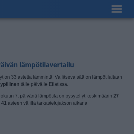
äivän lämpötilavertailu
yt on 33 astetta lämmintä. Vallitseva sää on lämpötilaltaan
yypillinen
tälle päivälle Eilatissa.
lokuun 7. päivänä lämpötila on pysytellyt keskimäärin
27
a
41
asteen välillä tarkastelujakson aikana.