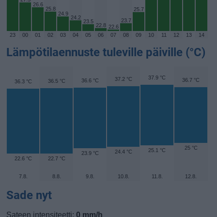
26.6
25.8
25.7
24.9
24.2
23.7
23.5
22.8
22.6
23
00
01
02
03
04
05
06
07
08
09
10
11
12
13
14
Lämpötilaennuste tuleville päiville (°C)
37.9 °C
37.2 °C
36.7 °C
36.6 °C
36.5 °C
36.3 °C
25 °C
25.1 °C
24.4 °C
23.9 °C
22.6 °C
22.7 °C
7.8.
8.8.
9.8.
10.8.
11.8.
12.8.
Sade nyt
Sateen intensiteetti:
0 mm/h