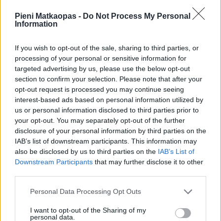
Sateen todennäköisyys lähipäivinä (%),
ennuste
Pieni Matkaopas -
Do Not Process My Personal
Information
If you wish to opt-out of the sale, sharing to third parties, or
processing of your personal or sensitive information for
targeted advertising by us, please use the below opt-out
section to confirm your selection. Please note that after your
opt-out request is processed you may continue seeing
interest-based ads based on personal information utilized by
us or personal information disclosed to third parties prior to
0 %
0 %
0 %
0 %
0 %
0 %
your opt-out. You may separately opt-out of the further
7.8.
8.8.
9.8.
10.8.
11.8.
12.8.
disclosure of your personal information by third parties on the
Sateen määrä (kertymä) lähipäivinä
IAB’s list of downstream participants. This information may
also be disclosed by us to third parties on the
IAB’s List of
(mm), ennuste
Downstream Participants
that may further disclose it to other
third parties.
Personal Data Processing Opt Outs
I want to opt-out of the Sharing of my
personal data.