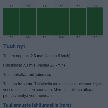
7.6
7.6
7.6
7.6
7.5
7.5
7.8.
8.8.
9.8.
10.8.
11.8.
12.8.
Tuuli nyt
Tuulen nopeus:
2.3 m/s
(vastaa 8 km/h)
Puuskissa:
7.3 m/s
(vastaa 26 km/h)
Tuuli puhaltaa
pohjoisesta
.
Tuuli on
heikkoa
. Tällaisella tuulella savu kulkeutuu hyvin
verkkaisesti tuulen suuntaan. Merellä tuuli saa aikaan
pientä väreilyä vedenpinnalle.
Tuuliennuste lähitunneille (m/s)