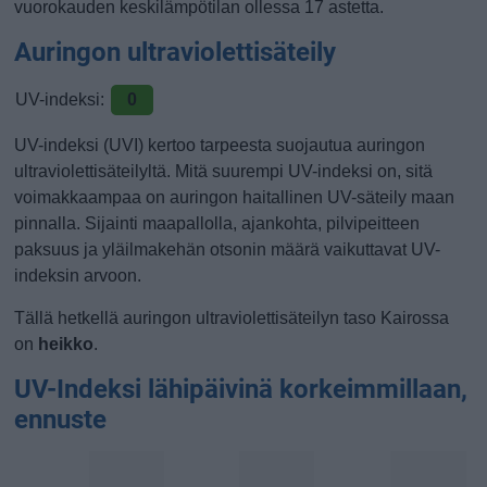
vuorokauden keskilämpötilan ollessa 17 astetta.
Auringon ultraviolettisäteily
UV-indeksi:
0
UV-indeksi (UVI) kertoo tarpeesta suojautua auringon
ultraviolettisäteilyltä. Mitä suurempi UV-indeksi on, sitä
voimakkaampaa on auringon haitallinen UV-säteily maan
pinnalla. Sijainti maapallolla, ajankohta, pilvipeitteen
paksuus ja yläilmakehän otsonin määrä vaikuttavat UV-
indeksin arvoon.
Tällä hetkellä auringon ultraviolettisäteilyn taso Kairossa
on
heikko
.
UV-Indeksi lähipäivinä korkeimmillaan,
ennuste