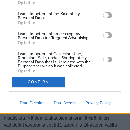
Opted In
I want to opt-out of the Sale of my
Personal Data.
0 mm
0 mm
0 mm
0 mm
0 mm
0 mm
Opted In
7.8.
8.8.
9.8.
10.8.
11.8.
12.8.
Parhaat matkustusajat
I want to opt-out of processing my
Personal Data for Targeted Advertising.
Opted In
Milloin Kairoon kannattaa säiden puolesta matkustaa?
I want to opt-out of Collection, Use,
Retention, Sale, and/or Sharing of my
Aiempina vuosina Kairon lämpimimmät neljä kuukautta
Personal Data that Is Unrelated with the
keskimäärin (alkaen lämpimimmästä) ovat olleet elokuu,
Purposes for which it was collected.
Opted In
heinäkuu, kesäkuu ja syyskuu. Näiden kuukausien aikana
lämpötila on tavanomaisesti pysytellyt 24 asteen ja 35
CONFIRM
asteen välillä vuorokauden keskilämpötilan ollessa 29
astetta.
Data Deletion
Data Access
Privacy Policy
Aiempina vuosina kylmimmät neljä kuukautta (alkaen
kylmimmästä) ovat olleet tammikuu, joulukuu, helmikuu ja
maaliskuu. Näiden kuukausien aikana lämpötila on
vaihdellut tavanomaisesti 11 asteen ja 24 asteen välillä