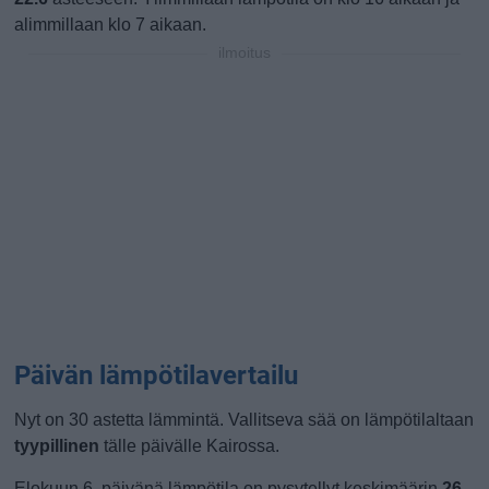
alimmillaan klo 7 aikaan.
ilmoitus
Päivän lämpötilavertailu
Nyt on 30 astetta lämmintä. Vallitseva sää on lämpötilaltaan
tyypillinen
tälle päivälle Kairossa.
Elokuun 6. päivänä lämpötila on pysytellyt keskimäärin
26