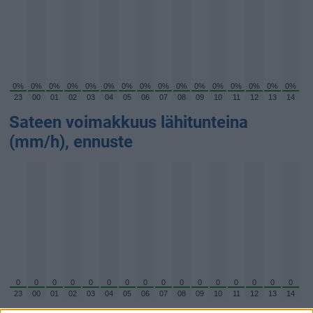
0%
0%
0%
0%
0%
0%
0%
0%
0%
0%
0%
0%
0%
0%
0%
0%
23
00
01
02
03
04
05
06
07
08
09
10
11
12
13
14
Sateen voimakkuus lähitunteina
(mm/h), ennuste
0
0
0
0
0
0
0
0
0
0
0
0
0
0
0
0
23
00
01
02
03
04
05
06
07
08
09
10
11
12
13
14