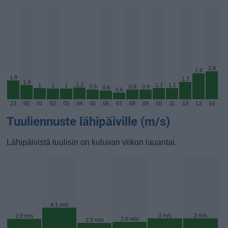
2.8
2.6
1.8
1.7
1.4
1.1
1
1.1
1.1
1
1
0.9
0.9
0.9
0.8
0.6
23
00
01
02
03
04
05
06
07
08
09
10
11
12
13
14
Tuuliennuste lähipäiville (m/s)
Lähipäivistä tuulisin on kuluvan viikon lauantai.
4.1 m/s
3 m/s
3 m/s
2.9 m/s
2.6 m/s
2.5 m/s