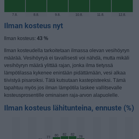
7.8.
8.8.
9.8.
10.8.
11.8.
12.8.
Ilman kosteus nyt
Ilman kosteus:
43 %
Ilman kosteudella tarkoitetaan ilmassa olevan vesihöyryn
määrää. Vesihöyryä ei tavallisesti voi nähdä, mutta mikäli
vesihöyryn määrä ylittää rajan, jonka ilma tietyssä
lämpötilassa kykenee enintään pidättämään, vesi alkaa
tiivistyä pisaroiksi. Tätä kutsutaan kastepisteeksi. Tämä
tapahtuu myös jos ilman lämpötila laskee vallitsevalle
kosteusprosentille ominaisen raja-arvon alapuolelle.
Ilman kosteus lähitunteina, ennuste (%)
82
82
80
78
77