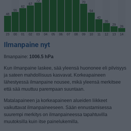
72
70
67
62
55
54
48
42
35
29
26
23
00
01
02
03
04
05
06
07
08
09
10
11
12
13
14
Ilmanpaine nyt
Ilmanpaine:
1006.5 hPa
Kun ilmanpaine laskee, sää yleensä huononee eli pilvisyys
ja sateen mahdollisuus kasvavat. Korkeapaineen
lähestyessä ilmanpaine nousee, mikä yleensä merkitsee
että sää muuttuu parempaan suuntaan.
Matalapaineen ja korkeapaineen alueiden liikkeet
vaikuttavat ilmanpaineeseen. Sään ennustamisessa
suurempi merkitys on ilmanpaineessa tapahtuvilla
muutoksilla kuin itse painelukemilla.