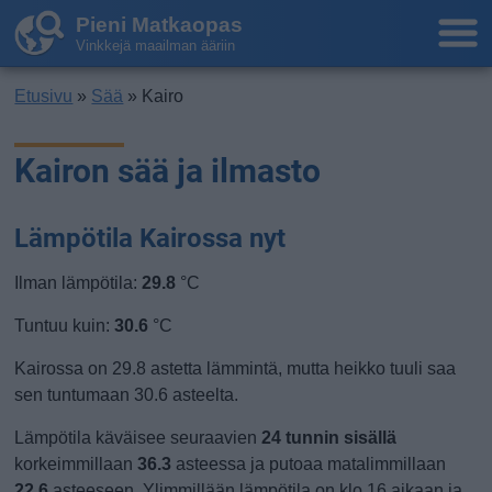
Pieni Matkaopas
Vinkkejä maailman ääriin
Etusivu
»
Sää
» Kairo
Kairon sää ja ilmasto
Lämpötila Kairossa nyt
Ilman lämpötila:
29.8
°C
Tuntuu kuin:
30.6
°C
Kairossa on 29.8 astetta lämmintä, mutta heikko tuuli saa
sen tuntumaan 30.6 asteelta.
Lämpötila käväisee seuraavien
24 tunnin sisällä
korkeimmillaan
36.3
asteessa ja putoaa matalimmillaan
22.6
asteeseen. Ylimmillään lämpötila on klo 16 aikaan ja