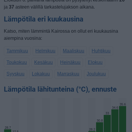
ja
37
asteen välillä tarkastelujakson aikana.
Lämpötila eri kuukausina
Katso, miten lämmintä Kairossa on ollut eri kuukausina
aiempina vuosina:
Tammikuu
Helmikuu
Maaliskuu
Huhtikuu
Toukokuu
Kesäkuu
Heinäkuu
Elokuu
Syyskuu
Lokakuu
Marraskuu
Joulukuu
Lämpötila lähitunteina (°C), ennuste
35.6
34.6
33
30.8
28.7
28.2
27.5