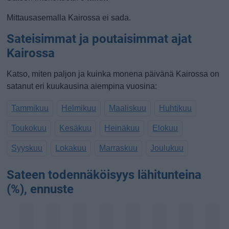
Mittausasemalla Kairossa ei sada.
Sateisimmat ja poutaisimmat ajat
Kairossa
Katso, miten paljon ja kuinka monena päivänä Kairossa on
satanut eri kuukausina aiempina vuosina:
Tammikuu
Helmikuu
Maaliskuu
Huhtikuu
Toukokuu
Kesäkuu
Heinäkuu
Elokuu
Syyskuu
Lokakuu
Marraskuu
Joulukuu
Sateen todennäköisyys lähitunteina
(%), ennuste