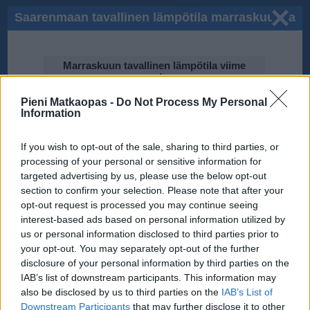
Saarenmaan tavallinen lämpötila marraskuussa
Marraskuun tavallinen lämpötila viime
vuosina
Pieni Matkaopas -
10℃
Do Not Process My Personal
Information
If you wish to opt-out of the sale, sharing to third parties, or
5℃
processing of your personal or sensitive information for
2011
2013
2015
targeted advertising by us, please use the below opt-out
2012
2014
2009
2008
section to confirm your selection. Please note that after your
opt-out request is processed you may continue seeing
0℃
2010
interest-based ads based on personal information utilized by
us or personal information disclosed to third parties prior to
your opt-out. You may separately opt-out of the further
-5℃
disclosure of your personal information by third parties on the
IAB’s list of downstream participants. This information may
Tiedot perustuvat National Oceanic and Atmospheric Administration
(NOAA):n ilmastodataan.
also be disclosed by us to third parties on the
IAB’s List of
Downstream Participants
that may further disclose it to other