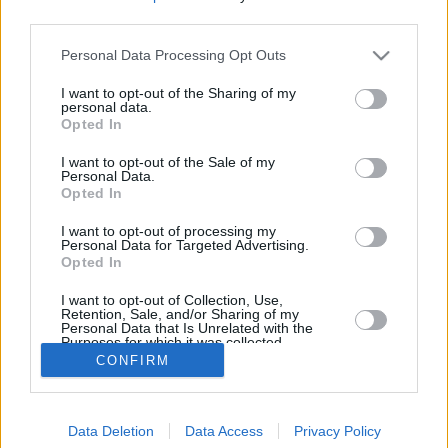
third parties.
Marraskuun keskilämpötila Saarenmaalla on viime
vuosina ollut 5 astetta. Öisin lämpötila on tyypillisesti
Personal Data Processing Opt Outs
laskenut 4 asteen tienoille, ja päivisin lämpötila on
kohonnut 7 asteen tuntumaan. Viereisestä kaaviosta
I want to opt-out of the Sharing of my
personal data.
näkee, miten lämmintä Saarenmaalla on keskimäärin ollut
Opted In
marraskuussa viime vuosina ja vaihteluväli, jolla lämpötila
tavallisina päivinä on minäkin vuonna liikkunut.
I want to opt-out of the Sale of my
Personal Data.
Hetkellisesti Saarenmaalla on silti koettu tätäkin
Opted In
kylmempiä ja lämpimämpiä marraskuisia päiviä.
Esimerkiksi vuoden 2010 marraskuussa lämpötila käväisi
I want to opt-out of processing my
Personal Data for Targeted Advertising.
alimmillaan -12 asteessa ja toisaalta vuonna 2008
Opted In
marraskuussa hätyyteltiin eräänä poikkeuksellisen
lämpimänä päivänä +13 asteen lukemia.
I want to opt-out of Collection, Use,
Retention, Sale, and/or Sharing of my
Personal Data that Is Unrelated with the
Purposes for which it was collected.
Opted In
CONFIRM
Entä muut kuukaudet? Miten lämmintä Saarenmaalla on
ollut...
Tammikuussa
Helmikuussa
Maaliskuussa
Data Deletion
Data Access
Privacy Policy