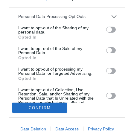
third parties.
Tammikuun keskilämpötila Saarenmaalla on viime
vuosina ollut -2 astetta. Öisin lämpötila on tyypillisesti
Personal Data Processing Opt Outs
laskenut -4 asteen tienoille, ja päivisin lämpötila on
kohonnut 0 asteen tuntumaan. Viereisestä kaaviosta
I want to opt-out of the Sharing of my
personal data.
näkee, miten lämmintä Saarenmaalla on keskimäärin ollut
Opted In
tammikuussa viime vuosina ja vaihteluväli, jolla lämpötila
tavallisina päivinä on minäkin vuonna liikkunut.
I want to opt-out of the Sale of my
Personal Data.
Hetkellisesti Saarenmaalla on silti koettu tätäkin
Opted In
kylmempiä ja lämpimämpiä tammikuisia päiviä.
Esimerkiksi vuoden 2010 tammikuussa lämpötila käväisi
I want to opt-out of processing my
Personal Data for Targeted Advertising.
alimmillaan -22 asteessa ja toisaalta vuonna 2015
Opted In
tammikuussa hätyyteltiin eräänä poikkeuksellisen
lämpimänä päivänä +6 asteen lukemia.
I want to opt-out of Collection, Use,
Retention, Sale, and/or Sharing of my
Personal Data that Is Unrelated with the
Purposes for which it was collected.
Opted In
CONFIRM
Entä muut kuukaudet? Miten lämmintä Saarenmaalla on
ollut...
Tammikuussa
Helmikuussa
Maaliskuussa
Data Deletion
Data Access
Privacy Policy