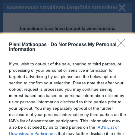
Saarenmaan tavallinen lämpötila tammikuussa
Tammikuun tavallinen lämpötila viime vuosina
5℃
Pieni Matkaopas -
Do Not Process My Personal
Information
0℃
If you wish to opt-out of the sale, sharing to third parties, or
2008
2015
processing of your personal or sensitive information for
2012
2009
-5℃
targeted advertising by us, please use the below opt-out
2011
2014
section to confirm your selection. Please note that after your
2013
opt-out request is processed you may continue seeing
-10℃
interest-based ads based on personal information utilized by
us or personal information disclosed to third parties prior to
your opt-out. You may separately opt-out of the further
2010
-15℃
disclosure of your personal information by third parties on the
IAB’s list of downstream participants. This information may
Tiedot perustuvat National Oceanic and Atmospheric Administration
(NOAA):n ilmastodataan.
also be disclosed by us to third parties on the
IAB’s List of
Downstream Participants
that may further disclose it to other