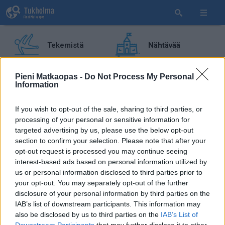
Tekemistä
Nähtävää
Hotellit ja
Pieni Matkaopas -
Do Not Process My Personal
Selviytymisopas
majoittuminen
Information
Sijaintisi:
Sivuston etusivu
»
Ruotsi
»
Tukholma
»
Nähtävää
» Tukholman
If you wish to opt-out of the sale, sharing to third parties, or
parhaat paikat kartalla
processing of your personal or sensitive information for
targeted advertising by us, please use the below opt-out
Tukholman kartalla
section to confirm your selection. Please note that after your
opt-out request is processed you may continue seeing
interest-based ads based on personal information utilized by
Uudistamme sivustomme sisältöä ja tarjontaa, ja osana
us or personal information disclosed to third parties prior to
tätä olemme sulkeneet vähän käytetyt kartat, kuten tämän.
your opt-out. You may separately opt-out of the further
Sulkemalla vähän käytettyjä ominaisuuksia pystymme
disclosure of your personal information by third parties on the
keskittymään niiden ominaisuuksien kehittämiseen, jotka
IAB’s list of downstream participants. This information may
ovat osoittautuneet lukijoillemme hyödyllisimmiksi ja
also be disclosed by us to third parties on the
IAB’s List of
pidetyimmiksi.
Downstream Participants
that may further disclose it to other