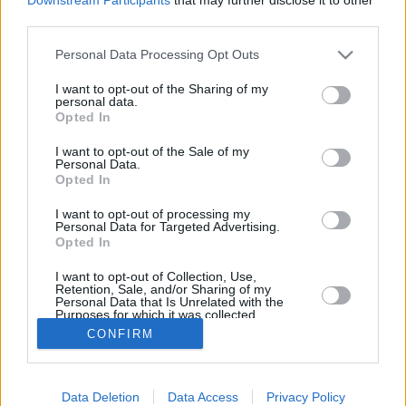
third parties.
Tervetuloa tutustumaan
Tukholman matkaoppaan muuhun
tarjontaan
.
Personal Data Processing Opt Outs
Tarjolla on kattava tietopaketti kohteen elämyksistä,
I want to opt-out of the Sharing of my
personal data.
nähtävyyksistä sekä vinkkejä siitä, kuinka täällä on helppo
Opted In
liikkua ja viihtyä. Oppaan sivuilta löydät myös edelleen
karttalinkkejä esiteltyihin paikkoihin.
I want to opt-out of the Sale of my
Personal Data.
Opted In
I want to opt-out of processing my
Personal Data for Targeted Advertising.
Opted In
I want to opt-out of Collection, Use,
Retention, Sale, and/or Sharing of my
Personal Data that Is Unrelated with the
Purposes for which it was collected.
Opted In
CONFIRM
Data Deletion
Data Access
Privacy Policy