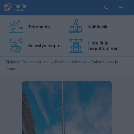
Tekemistä
Nähtävää
Hotellit ja
Selviytymisopas
majoittuminen
Sijaintisi:
Sivuston etusivu
»
Dublin
»
Nähtävää
» Rakennukset ja
maamerkit