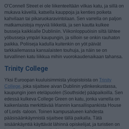
O’Connell Street ei ole liikenteeltään vilkas katu, ja sillä on
mukava kävellä, katsella kauppoja ja kenties poiketa
kahvilaan tai pikaruokaravintolaan. Sen varrella on paljon
matkamuistoja myyviä liikkeitä, ja sen kautta kulkee
busseja kaikkialle Dubliniin. Viikonloppuöisin siltä lähtee
yöbusseja ympäri kaupungin, ja silloin se onkin rauhaton
paikka. Poliiseja kadulla kuitenkin on yöt päivät
tarkkailemassa kansalaisten touhuja, ja näin se on
turvallinen katu liikkua mihin vuorokaudenaikaan tahansa.
Trinity College
Yksi Euroopan kuuluisimmista yliopistoista on
Trinity
College
, joka sijaitsee aivan Dublinin ydinkeskustassa,
kaupungin joen eteläpuolen (Southside) pääpaikoilla. Sen
edessä kulkeva College Green on katu, jonka varrella on
kaikenlaista merkittävää Irlannin kansallispankista House
of Lords -taloon. Toinen kampusalueen kahdesta
pääsisäänkäynnistä sijaitsee tällä paikalla. Tätä
sisäänkäyntiä käyttävät lähinnä opiskelijat, ja turistien on