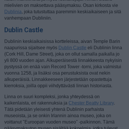
mielivien on maksettava pääsymaksu. Osan kirkosta vie
Dublinia
, joka tutustuttaa paremmin keskiaikaiseen ja sitä
vanhempaan Dubliniin.
Dublin Castle
Dublinin keskiaikaisissa kortteleissa, aivan Temple Barin
naapurissa sijaitsee myös
Dublin Castle
eli Dublinin linna
(Cork Hill, Dame Street), joka on ollut samalla paikalla jo
yli 800 vuoden ajan. Alkuperäisestä linnakkeesta nykyisin
pystyssä on enää vain Record Tower -torni, joka valmistui
vuonna 1258, ja lisäksi osa perustuksista ovat nekin
alkuperäisiä. Linnakkeeseen järjestetään opastettuja
kierroksia, joilla oppii viihdyttävästi linnan historiasta.
Linna on suuri kompleksi, jonka yhteydessä on
kaikenlaista, eri rakennuksia ja
Chester Beatty Library
.
Tätä pidetään yleisesti yhtenä Dublinin parhaista
museoista, ja se onkin Irlannin ainoa museo, joka on
voittanut "Euroopan vuoden museo" -palkinnon. Tämä
pääsymaksuton museo sisältää kokoelmia, jotka tulevat