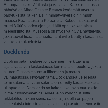
Euroopan lisäksi Afrikasta ja Aasiasta. Kaikki museossa
nähtävä on Alfred Chester Beattyn keräämää tavaraa,
papyruksista kaikenlaisiin miniatyyriversioihin muun
muassa Raamatusta ja Koraanista. Kokoelmat kattavat
miltei 3 000 vuoden ajan, ja täällä oppii kaikenlaista
mielenkiintoista. Museossa on myös vaihtuvia näyttelyitä,
jotka tuovat lisää materiaalia nähtäville Beattyn keräämistä
valtavista kokoelmista.
Docklands
Dublinin satama-alueet olivat ennen merkittäviä ja
sijaitsivat aivan keskustassa, kummallakin puolella jokea,
suuren Custom House -tullikamarin ja meren
välimaastossa. Nykyään tämä Docklands-alue ei enää
toimi satamana, vaan satama on siirretty kauas keskustan
ulkopuolelle. Docklands on kokenut valtavia muutoksia
viime vuosikymmeninä. Alueelle on kohonnut uutta
arkkitehtuuria kuin sieniä sateella, ja siellä on paljon
kaikenlaista toimistotaloista siltoihin ja asuinrakennuksiin.