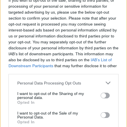
If you wish to opt-out of the sale, sharing to third parties, or
kesäkuussa pääsymaksuttomat
Shakespeare-festivaalit
, ja
processing of your personal or sensitive information for
siellä on myös muulloin teatteriesityksiä
Samuel Beckett -
targeted advertising by us, please use the below opt-out
teatterissa
. Trinity College on mukava vierailupaikka
section to confirm your selection. Please note that after your
milloin tahansa, ja sinne voi mennä sisään ympäri vuoden
opt-out request is processed you may continue seeing
ma-la klo 9.30-17 ja sunnuntaisin lukuvuoden aikana loka-
interest-based ads based on personal information utilized by
huhtikuussa klo 12-16.30, kesällä klo 9.30-16.30. Book of
us or personal information disclosed to third parties prior to
Kells -näyttely on kiinni joulun ja uudenvuoden ajan
your opt-out. You may separately opt-out of the further
(23.12-2.1.)
disclosure of your personal information by third parties on the
IAB’s list of downstream participants. This information may
National Library of Ireland
also be disclosed by us to third parties on the
IAB’s List of
Downstream Participants
that may further disclose it to other
Irlannin kansalliskirjasto eli
National Library of Ireland
third parties.
(Kildare Street) sijaitsee Trinity Collegen naapurissa
alueella, jolla on paljon muutakin nähtävää. Jotkin kirjaston
Personal Data Processing Opt Outs
osat ovat avoinna yleisölle, kuten kupolikattoinen sali,
I want to opt-out of the Sharing of my
jossa yksi Joycen Odysseuksen päähenkilöistä, Stephen
personal data.
Dedalus, hahmottelee Hamlet-näkemyksiään. Kirjastossa
Opted In
oppii ilman mitään pääsymaksua Irlannin kuuluisimmista
I want to opt-out of the Sale of my
kirjailijoista. Siellä on vaihtuvia ja pysyviä näyttelyitä, jotka
Personal Data.
esimerkiksi kertovat James Joycen
Opted In
työskentelymenetelmistä. Lisäksi sen suojissa on Joycen