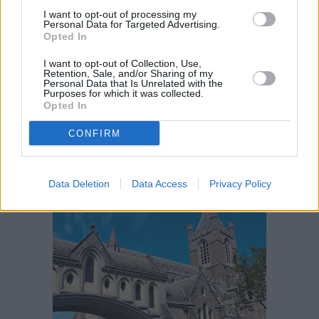
ja muutaman muun kuten Seamus Heaneyn ja Roddy
I want to opt-out of processing my
Personal Data for Targeted Advertising.
Doylen käsikirjoituksia ja muistiinpanoja.
Opted In
Kirjaston eri osilla on
erilaisia aukioloaikoja
, joista
I want to opt-out of Collection, Use,
kerrotaan verkkosivuilla. Sinne onkin hyvä suunnata
Retention, Sale, and/or Sharing of my
Personal Data that Is Unrelated with the
viikolla, jos mielii nähdä kaikki yleisölle avoimet osat.
Purposes for which it was collected.
Kirjastossa käydessä on hyvä katsastaa myös sen
Opted In
vieressä olevan Leinster Housen eli Irlannin eduskunnan
CONFIRM
julkisivu, ja samalla on hyvä vierailla viereisessä
Kansallismuseon arkeologisessa osassa.
Data Deletion
Data Access
Privacy Policy