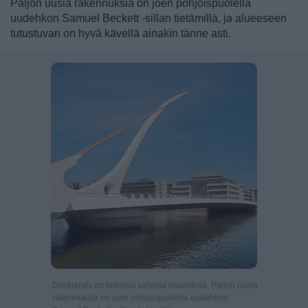
Paljon uusia rakennuksia on joen pohjoispuolella
uudehkon Samuel Beckett -sillan tietämillä, ja alueeseen
tutustuvan on hyvä kävellä ainakin tänne asti.
Docklands on kokenut valtavia muutoksia. Paljon uusia
rakennuksia on joen pohjoispuolella uudehkon