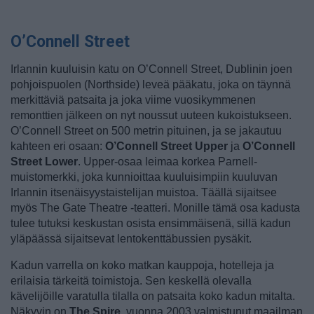
O’Connell Street
Irlannin kuuluisin katu on O’Connell Street, Dublinin joen
pohjoispuolen (Northside) leveä pääkatu, joka on täynnä
merkittäviä patsaita ja joka viime vuosikymmenen
remonttien jälkeen on nyt noussut uuteen kukoistukseen.
O’Connell Street on 500 metrin pituinen, ja se jakautuu
kahteen eri osaan:
O’Connell Street Upper
ja
O’Connell
Street Lower
. Upper-osaa leimaa korkea Parnell-
muistomerkki, joka kunnioittaa kuuluisimpiin kuuluvan
Irlannin itsenäisyystaistelijan muistoa. Täällä sijaitsee
myös The Gate Theatre -teatteri. Monille tämä osa kadusta
tulee tutuksi keskustan osista ensimmäisenä, sillä kadun
yläpäässä sijaitsevat lentokenttäbussien pysäkit.
Kadun varrella on koko matkan kauppoja, hotelleja ja
erilaisia tärkeitä toimistoja. Sen keskellä olevalla
kävelijöille varatulla tilalla on patsaita koko kadun mitalta.
Näkyvin on
The Spire
, vuonna 2003 valmistunut maailman