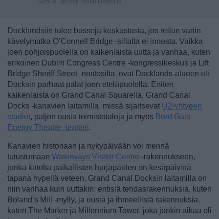
Samuel Beckett -sillan tietämillä.
Docklandsiin tulee busseja keskustasta, jos reilun vartin
kävelymatka O’Connell Bridge -sillalta ei innosta. Vaikka
joen pohjoispuolella on kaikenlaista uutta ja vanhaa, kuten
erikoinen Dublin Congress Centre -kongressikeskus ja Lift
Bridge Sheriff Street -nostosilta, ovat Docklands-alueen eli
Docksin parhaat palat joen eteläpuolella. Eniten
kaikenlaista on Grand Canal Squarella, Grand Canal
Docks -kanavien laitamilla, missä sijaitsevat
U2-yhtyeen
studiot
, paljon uusia toimistotaloja ja myös
Bord Gáis
Energy Theatre -teatteri
.
Kanavien historiaan ja nykypäivään voi mennä
tutustumaan
Waterways Visitor Centre
-rakennukseen,
jonka katolta paikallisten hurjapäiden on kesäpäivinä
tapana hypellä veteen. Grand Canal Docksin laitamilla on
niin vanhaa kuin uuttakin: entisiä tehdasrakennuksia, kuten
Boland’s Mill -mylly, ja uusia ja ihmeellisiä rakennuksia,
kuten The Marker ja Millennium Tower, joka jonkin aikaa oli