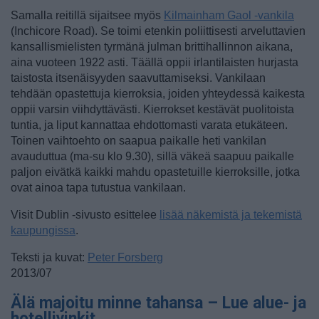
Samalla reitillä sijaitsee myös
Kilmainham Gaol -vankila
(Inchicore Road). Se toimi etenkin poliittisesti arveluttavien
kansallismielisten tyrmänä julman brittihallinnon aikana,
aina vuoteen 1922 asti. Täällä oppii irlantilaisten hurjasta
taistosta itsenäisyyden saavuttamiseksi. Vankilaan
tehdään opastettuja kierroksia, joiden yhteydessä kaikesta
oppii varsin viihdyttävästi. Kierrokset kestävät puolitoista
tuntia, ja liput kannattaa ehdottomasti varata etukäteen.
Toinen vaihtoehto on saapua paikalle heti vankilan
avauduttua (ma-su klo 9.30), sillä väkeä saapuu paikalle
paljon eivätkä kaikki mahdu opastetuille kierroksille, jotka
ovat ainoa tapa tutustua vankilaan.
Visit Dublin -sivusto esittelee
lisää näkemistä ja tekemistä
kaupungissa
.
Teksti ja kuvat:
Peter Forsberg
2013/07
Älä majoitu minne tahansa – Lue alue- ja
hotellivinkit