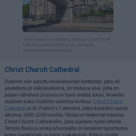
Toinen Dublinin vanhimmista kirkoista, Christ Church
Cathedral sijaitsee Dublinin niin sanotussa
keskiaikaisessa korttelistossa.
Christ Church Cathedral
Dublinin niin sanottu keskiaikainen korttelisto, joka oli
asutettuna jo viikinkiaikoina, on mukava alue, jolla on
paljon nähtävää ja jossa on hyvä viettää aikaa. Alueella
sijaitsee kaksi Dublinin vanhinta kirkkoa:
Christ Church
Cathedral
ja St. Patrick’s Cathedral, jotka kumpikin saivat
alkunsa 1000-1100-luvuilla. Niistä on helpompi tutustua
Christ Church Cathedraliin, joka sijaitsee hyvin lähellä
Temple Baria ja jonka pihamaalla on kesäisin tapahtumia,
kuten markkinoita ja myös ruokakojuja. Kirkon sisälle