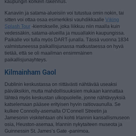
kaupungin korkein rakennus.
Kanaviin ja satama-alueisiin voi tutustua omin nokin, tai
sitten voi ottaa osaa esimerkiksi vauhdikkaalle
Viking
Splash Tour
-kierrokselle, joka liikkuu niin maalla kuin
vedessäkin, satama-alueilla ja muuallakin kaupungissa.
Paikalle voi tulla myös DART-junalla. Tässä vuonna 1834
valmistuneessa paikallisjunassa matkustaessa on hyvä
tietää, että se oli maailman ensimmäinen
paikallisjunayhteys.
Kilmainham Gaol
Dublinin keskustassa on riittävästi nähtävää useaksi
päiväksikin, mutta mahdollisuuksien mukaan kannattaa
lähteä myös keskustan ulkopuolelle, jonne nähtävyyksiä
katselemaan pääsee erityisen hyvin raitiovaunulla. Se
kulkee Connolly-asemalta O’Connell Streetin ja
Jamesonin viskitehtaan ohi kohti Irlannin kansallismuseon
osia, Heuston-asemaa, Irlannin nykytaiteen museota ja
Guinnessin St. James’s Gate -panimoa.