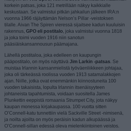
korkein patsas, joka 121 metrillään näkyy kaikkialle
keskustaan. Se valmistui pitkän jahkailun jälkeen IRA:n
vuonna 1966 räjäyttämän Nelson’s Pillar -veistoksen
tilalle. Aivan The Spiren vieressä sijaitsee kadun kuuluisin
rakennus,
GPO eli postitalo
, joka valmistui vuonna 1818
ja joka toimi vuoden 1916 niin sanotun
pääsiäiskansannousun päämajana.
Lähellä postitaloa, joka edelleen on kaupungin
pääpostitalo, on myös näyttävä
Jim Larkin -patsas
. Se
muistaa Irlannin kansanmielistä työväenliikkeen johtajaa,
joka oli tärkeässä roolissa vuoden 1913 satamalakkojen
ajan. Niille, jotka ovat enemmänkin kiinnostuneita 100
vuoden takaisista, lopulta Irlannin itsenäisyyteen
johtaneista tapahtumista, voidaan suositella James
Plunkettin eeppistä romaania Strumpet City, jota näkyy
kaupan monessa kirjakaupassa. 100 vuotta sitten
O’Connell-katu tunnettiin vielä Sackville Street -nimisenä,
ja noilta ajoilta on myös peräisin kadun alkupäässä ja
O’Connell-sillan edessä oleva mielenkiintoinen veistos.