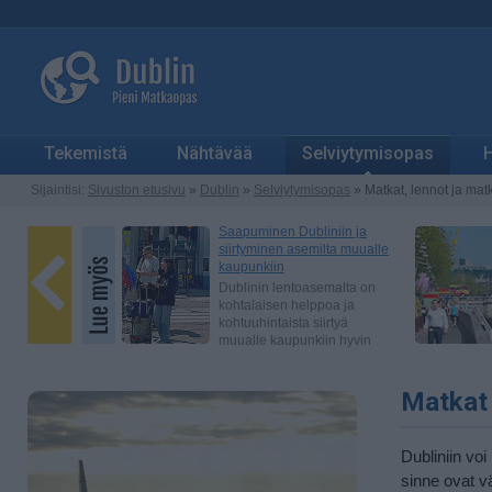
Tekemistä
Nähtävää
Selviytymisopas
H
Sijaintisi:
Sivuston etusivu
»
Dublin
»
Selviytymisopas
» Matkat, lennot ja mat
Matkat 
Dubliniin vo
sinne ovat vä