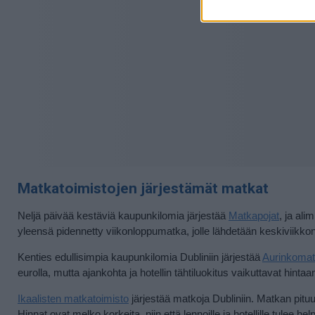
Matkatoimistojen järjestämät matkat
Neljä päivää kestäviä kaupunkilomia järjestää
Matkapojat
, ja al
yleensä pidennetty viikonloppumatka, jolle lähdetään keskiviikko
Kenties edullisimpia kaupunkilomia Dubliniin järjestää
Aurinkomat
eurolla, mutta ajankohta ja hotellin tähtiluokitus vaikuttavat hintaa
Ikaalisten matkatoimisto
järjestää matkoja Dubliniin. Matkan pituu
Hinnat ovat melko korkeita, niin että lennoille ja hotellille tulee h