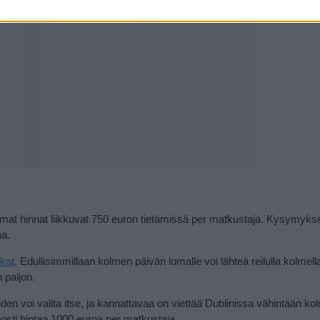
immat hinnat liikkuvat 750 euron tietämissä per matkustaja. Kysymyk
na.
kat
. Edullisimmillaan kolmen päivän lomalle voi lähteä reilulla kolmell
n paljon.
den voi valita itse, ja kannattavaa on viettää Dublinissa vähintään ko
elposti hintaa 1000 euroa per matkustaja.