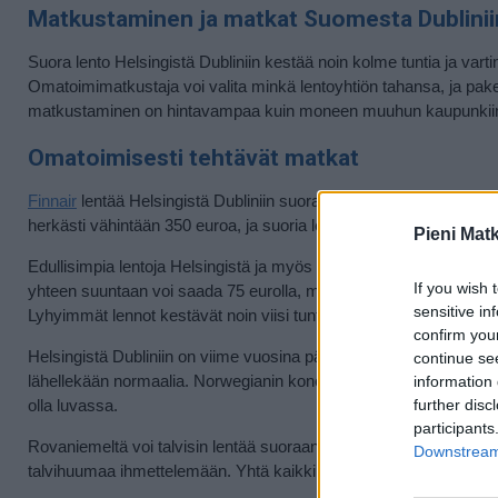
Matkustaminen ja matkat Suomesta Dublinii
Suora lento Helsingistä Dubliniin kestää noin kolme tuntia ja vartin,
Omatoimimatkustaja voi valita minkä lentoyhtiön tahansa, ja pakett
matkustaminen on hintavampaa kuin moneen muuhun kaupunkiin, 
Omatoimisesti tehtävät matkat
Finnair
lentää Helsingistä Dubliniin suoraan, mutta osa lennoista 
herkästi vähintään 350 euroa, ja suoria lentoja on usein yksi aamu- 
Pieni Mat
Edullisimpia lentoja Helsingistä ja myös Tampereelta ja Turusta 
If you wish 
yhteen suuntaan voi saada 75 eurolla, mutta lentojen lähtöaikoihin 
sensitive in
Lyhyimmät lennot kestävät noin viisi tuntia, mutta tarjolla on my
confirm you
Helsingistä Dubliniin on viime vuosina päässyt
Norwegianilla
, mut
continue se
lähellekään normaalia. Norwegianin koneilla pääsee vähintäänkin v
information 
further disc
olla luvassa.
participants
Rovaniemeltä voi talvisin lentää suoraan Dubliniin
Ryanairilla
, mu
Downstream 
talvihuumaa ihmettelemään. Yhtä kaikki lentää voi myös toiseen 