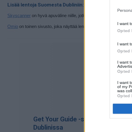
Lisää lentoja Suomesta Dubliniin:
Persona
Skyscanner
on hyvä apuväline niille, jotka haluavat enemmänkin t
I want t
Omio
on toinen sivusto, joka näyttää lentoja Suomesta Dubliniin.
Opted 
Sivu j
I want t
Opted 
I want 
Advertis
Opted 
I want t
of my P
was col
Opted 
Get Your Guide -sivustolta voit han
Dublinissa