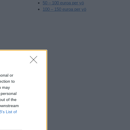
50 – 100 euroa per yö
100 – 150 euroa per yö
ksaa
illaan lipun
sonal or
noja.
ection to
ou may
neet
 personal
lentoja voi
out of the
 downstream
B’s List of
- ja
puun.