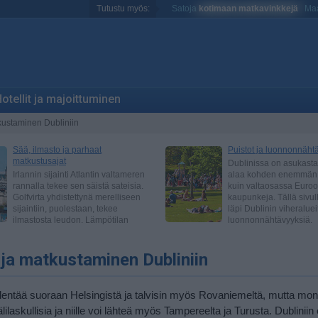
Tutustu myös:
Satoja
kotimaan matkavinkkejä
Maa
otellit ja majoittuminen
kustaminen Dubliniin
ja matkustaminen Dubliniin
i lentää suoraan Helsingistä ja talvisin myös Rovaniemeltä, mutta mon
lilaskullisia ja niille voi lähteä myös Tampereelta ja Turusta. Dubliniin 