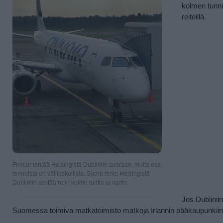
kolmen tunni
reiteillä.
Finnair lentää Helsingistä Dubliniin suoraan, mutta osa
lennoista on välilaskullisia. Suora lento Helsingistä
Dubliniin kestää noin kolme tuntia ja vartin.
Jos Dublinii
Suomessa toimiva matkatoimisto matkoja Irlannin pääkaupunkiin