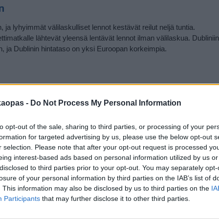
n
 ja lyhyimmät välilaskulliset lennot kestävät reilut neljä tuntia.
imatkalle lähtevät yleensä lentävät lennot ilman välilaskua. Dubliniin
ja Dublinin hintataso on yksi Euroopan korkeimpia.
on välilaskullisia. Lennot ovat melko hintavia, niin että menopaluu ma
ja toinen iltapäivällä.
kaopas -
Do Not Process My Personal Information
tekee
Air Baltic
, jonka koneilla on tapana tehdä välilasku Riiassa. Alimm
to opt-out of the sale, sharing to third parties, or processing of your per
ja lentoaikoihin kannattaa kiinnittää huomiota, sillä ne voivat olla huo
formation for targeted advertising by us, please use the below opt-out s
ös vuorokauden kestäviä lentoja.
r selection. Please note that after your opt-out request is processed y
ta lennot olivat tauolla pari vuotta eivätkä ne ainakaan vielä ole palan
eing interest-based ads based on personal information utilized by us or
älilaskulla Helsingistä Dubliniin, mutta tulevaisuudessa myös suoria 
disclosed to third parties prior to your opt-out. You may separately opt-
losure of your personal information by third parties on the IAB’s list of
. This information may also be disclosed by us to third parties on the
IA
tta lennot ovat lähinnä sitä varten, että Dublinista päästään Lapin joulu
Participants
that may further disclose it to other third parties.
suuntaan, ja lentoja on tapana olla marraskuun alusta maaliskuun lop