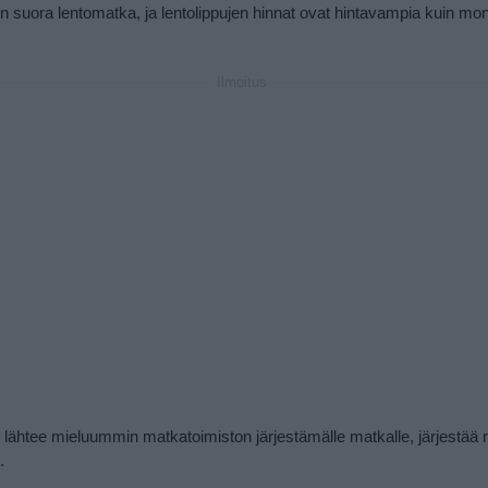
n suora lentomatka, ja lentolippujen hinnat ovat hintavampia kuin moni
Ilmoitus
n lähtee mieluummin matkatoimiston järjestämälle matkalle, järjestä
.