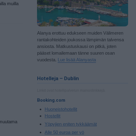
lla muilla
Alanya erottuu edukseen muiden Välimeren
rantakohteiden joukossa lämpimän talvensa
ansiosta. Matkustuskausi on pitkä, joten
pääset lomailemaan tänne suuren osan
vuodesta.
Lue lisää Alanyasta
Hotelleja – Dublin
Linkit ovat hotellipalvelun mainoslinkkejä.
Booking.com
Huoneistohotellit
Hostellit
ä muutama
Yöpyjien eniten tykkäämät
Alle 50 euroa per yö