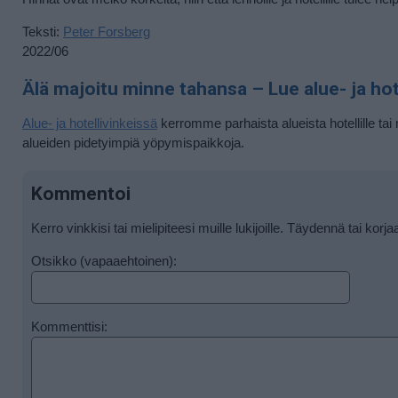
Teksti:
Peter Forsberg
2022/06
Älä majoitu minne tahansa – Lue alue- ja hote
Alue- ja hotellivinkeissä
kerromme parhaista alueista hotellille tai 
alueiden pidetyimpiä yöpymispaikkoja.
Kommentoi
Kerro vinkkisi tai mielipiteesi muille lukijoille. Täydennä tai korja
Otsikko (vapaaehtoinen):
Kommenttisi: