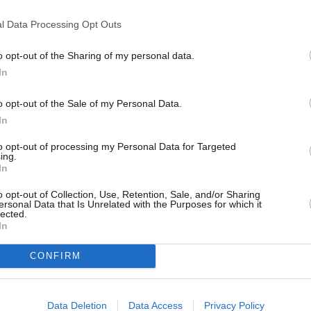
l Data Processing Opt Outs
utkia lentoja.
o opt-out of the Sharing of my personal data.
In
atkuu ilmoituksen jälkeen
o opt-out of the Sale of my Personal Data.
In
to opt-out of processing my Personal Data for Targeted
ing.
In
o opt-out of Collection, Use, Retention, Sale, and/or Sharing
ersonal Data that Is Unrelated with the Purposes for which it
lected.
In
CONFIRM
kkia liput paikkoihin ja ajanvietteisiin
Data Deletion
Data Access
Privacy Policy