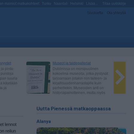
n mainiot matkakohteet
Turku
Naantali
Helsinki
Lisää...
Tilaa uutiskirje
Sivukartta
Ota yhteyttä
Uutta Pienessä matkaoppaassa
Alanya
et lennot
on reilun