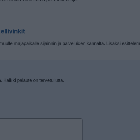
llivinkit
muulle majapaikalle sijainnin ja palveluiden kannalta. Lisäksi esittele
a. Kaikki palaute on tervetullutta.