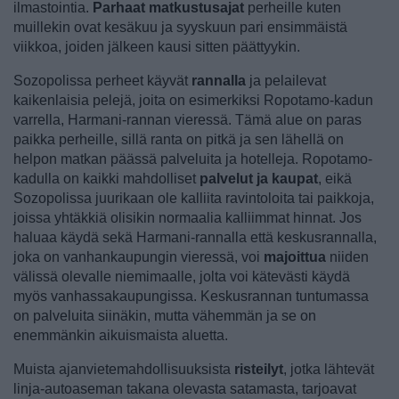
ilmastointia.
Parhaat matkustusajat
perheille kuten
muillekin ovat kesäkuu ja syyskuun pari ensimmäistä
viikkoa, joiden jälkeen kausi sitten päättyykin.
Sozopolissa perheet käyvät
rannalla
ja pelailevat
kaikenlaisia pelejä, joita on esimerkiksi Ropotamo-kadun
varrella, Harmani-rannan vieressä. Tämä alue on paras
paikka perheille, sillä ranta on pitkä ja sen lähellä on
helpon matkan päässä palveluita ja hotelleja. Ropotamo-
kadulla on kaikki mahdolliset
palvelut ja kaupat
, eikä
Sozopolissa juurikaan ole kalliita ravintoloita tai paikkoja,
joissa yhtäkkiä olisikin normaalia kalliimmat hinnat. Jos
haluaa käydä sekä Harmani-rannalla että keskusrannalla,
joka on vanhankaupungin vieressä, voi
majoittua
niiden
välissä olevalle niemimaalle, jolta voi kätevästi käydä
myös vanhassakaupungissa. Keskusrannan tuntumassa
on palveluita siinäkin, mutta vähemmän ja se on
enemmänkin aikuismaista aluetta.
Muista ajanvietemahdollisuuksista
risteilyt
, jotka lähtevät
linja-autoaseman takana olevasta satamasta, tarjoavat