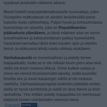
syyskuun puolivälin välisenä aikana.
Monet hotellit ovat pakettimatkalaisille suunnattuja, joten
Sozopoliin matkustavan on ainakin keskikesällä paras
katsella muita vaihtoehtoja. Paljon hyviä ja kohtuuhintaisia
huoneistoja on alueella, joka on
Republikanska-
pääkadusta ylämäkeen
, ja tämä mäkinen alue on varsin
tunnelmallinen ja kohtuuhintainen paikka huoneistolle.
Varaukset kannattaa lähes koko kauden ajan ja etenkin
heinä- ja elokuussa tehdä useita viikkoja etukäteen.
Vanhakaupunki
on tunnelmallinen ja pidetty tienoo
majapaikalle, mutta se ei ole mikään kovin pieni alue eikä
siellä ole kovin mukava liikkua. Sinne kulkee autoja ja
sinne voi mennä bussiasemalta taksilla, mutta kuumilla
ilmoilla sen ja muun kaupungin välillä ei ole mukava
vaellella. Vanhastakaupungista kuitenkin pidetään eniten,
siellä on hyviä ravintoloita ja siellä on aina iltaisin ja öisin
rauhallista. Yksi erittäin pidetty majapaikka on niemimaan
kärjessä hyvien ravintoloiden vieressä oleva
Diamanti
.