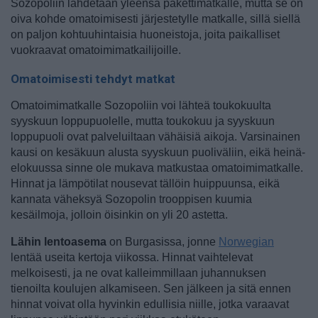
Sozopoliin lähdetään yleensä pakettimatkalle, mutta se on
oiva kohde omatoimisesti järjestetylle matkalle, sillä siellä
on paljon kohtuuhintaisia huoneistoja, joita paikalliset
vuokraavat omatoimimatkailijoille.
Omatoimisesti tehdyt matkat
Omatoimimatkalle Sozopoliin voi lähteä toukokuulta
syyskuun loppupuolelle, mutta toukokuu ja syyskuun
loppupuoli ovat palveluiltaan vähäisiä aikoja. Varsinainen
kausi on kesäkuun alusta syyskuun puoliväliin, eikä heinä-
elokuussa sinne ole mukava matkustaa omatoimimatkalle.
Hinnat ja lämpötilat nousevat tällöin huippuunsa, eikä
kannata väheksyä Sozopolin trooppisen kuumia
kesäilmoja, jolloin öisinkin on yli 20 astetta.
Lähin lentoasema
on Burgasissa, jonne
Norwegian
lentää useita kertoja viikossa. Hinnat vaihtelevat
melkoisesti, ja ne ovat kalleimmillaan juhannuksen
tienoilta koulujen alkamiseen. Sen jälkeen ja sitä ennen
hinnat voivat olla hyvinkin edullisia niille, jotka varaavat