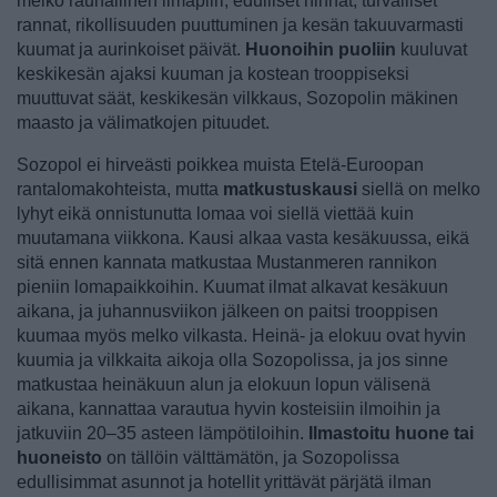
melko rauhallinen ilmapiiri, edulliset hinnat, turvalliset
rannat, rikollisuuden puuttuminen ja kesän takuuvarmasti
kuumat ja aurinkoiset päivät.
Huonoihin puoliin
kuuluvat
keskikesän ajaksi kuuman ja kostean trooppiseksi
muuttuvat säät, keskikesän vilkkaus, Sozopolin mäkinen
maasto ja välimatkojen pituudet.
Sozopol ei hirveästi poikkea muista Etelä-Euroopan
rantalomakohteista, mutta
matkustuskausi
siellä on melko
lyhyt eikä onnistunutta lomaa voi siellä viettää kuin
muutamana viikkona. Kausi alkaa vasta kesäkuussa, eikä
sitä ennen kannata matkustaa Mustanmeren rannikon
pieniin lomapaikkoihin. Kuumat ilmat alkavat kesäkuun
aikana, ja juhannusviikon jälkeen on paitsi trooppisen
kuumaa myös melko vilkasta. Heinä- ja elokuu ovat hyvin
kuumia ja vilkkaita aikoja olla Sozopolissa, ja jos sinne
matkustaa heinäkuun alun ja elokuun lopun välisenä
aikana, kannattaa varautua hyvin kosteisiin ilmoihin ja
jatkuviin 20–35 asteen lämpötiloihin.
Ilmastoitu huone tai
huoneisto
on tällöin välttämätön, ja Sozopolissa
edullisimmat asunnot ja hotellit yrittävät pärjätä ilman