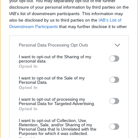
your opt-out. You may separately opt-out of the further
disclosure of your personal information by third parties on the
IAB’s list of downstream participants. This information may
also be disclosed by us to third parties on the
IAB’s List of
Downstream Participants
that may further disclose it to other
third parties.
Julkinen liikenne ja liikkuminen paikasta
Personal Data Processing Opt Outs
toiseen
I want to opt-out of the Sharing of my
Jos Sozoliin saapuu Han Krum -aukion linja-autoasemalle
personal data.
[
kartalla
] ja majapaikka on lähistöllä, kuten
Opted In
vanhassakaupungissa tai muualla alle kilometrin päässä,
I want to opt-out of the Sale of my
voi sinne
kävellä
.
Kaupungissa on kuitenkin mäkiä, eikä
Personal Data.
siellä ole mukava matkatavaroiden kanssa kävellä. Linja-
Opted In
autoasemalla on aina takseja asiakkaita odottamassa, ja
I want to opt-out of processing my
Bulgariassa taksilla matkustaminen on hyvin edullista.
Personal Data for Targeted Advertising.
Opted In
Sozopolista voi
linja-autolla
kulkea parhaiten Burgasiin,
jonne on noin 45 minuutin matka. Bussi lähtee asemalta,
I want to opt-out of Collection, Use,
Retention, Sale, and/or Sharing of my
rahastaja tulee matkustajan luo bussissa ja Burgasissa
Personal Data that Is Unrelated with the
bussi saapuu linja-autoaseman ja rautatieaseman
Purposes for which it was collected.