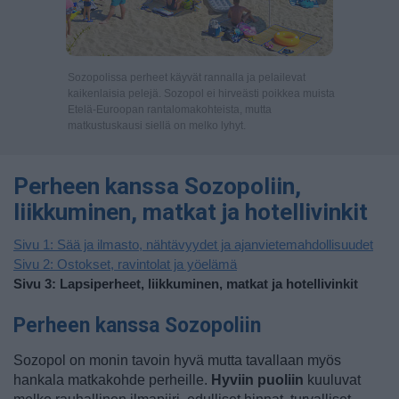
Sozopolissa perheet käyvät rannalla ja pelailevat
kaikenlaisia pelejä. Sozopol ei hirveästi poikkea muista
Etelä-Euroopan rantalomakohteista, mutta
matkustuskausi siellä on melko lyhyt.
Perheen kanssa Sozopoliin,
liikkuminen, matkat ja hotellivinkit
Sivu 1: Sää ja ilmasto, nähtävyydet ja ajanvietemahdollisuudet
Sivu 2: Ostokset, ravintolat ja yöelämä
Sivu 3: Lapsiperheet, liikkuminen, matkat ja hotellivinkit
Perheen kanssa Sozopoliin
Sozopol on monin tavoin hyvä mutta tavallaan myös
hankala matkakohde perheille.
Hyviin puoliin
kuuluvat