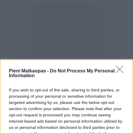
Pieni Matkaopas -
Do Not Process My Personal
Information
Get Your Guide -sivustolta voit hankkia liput
paikkoihin ja ajanvietteisiin Sozopolissa
If you wish to opt-out of the sale, sharing to third parties, or
processing of your personal or sensitive information for
targeted advertising by us, please use the below opt-out
section to confirm your selection. Please note that after your
opt-out request is processed you may continue seeing
interest-based ads based on personal information utilized by
us or personal information disclosed to third parties prior to