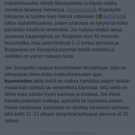
mahdollisuuden nähdä Mustaamerta ja käydä vaikka
rannikon toisessa helmessä,
Nessebarissa
.
Risteilyille
haluavan ei tarvitse kuin mennä satamaan [
kartalla
] ja
tutkia mahdollisuuksia, joiden joukossa on lyhyitä tai koko
päivänkin kestäviä veneretkiä.
Jos haluaa viettää aikaa
suuressa kaupungissa, on Burgasiin noin 45 minuutin
bussimatka, linja-autot lähtevät 1–2 kertaa tunnissa ja
Burgasissa on Sozopolia parempi tehdä ostoksia ja
sielläkin on varsin mukava ranta.
Jos Sozopoliin saapuu kuumimpaan kesäaikaan, joka on
oikeastaan lähes koko matkustuskauden ajan,
kuumuuden
takia siellä on vaikea harrastaa paljon mitään
muuta kuin uimista tai veneretkillä käymistä, sillä siellä on
lähes koko päivän hyvin kuumaa ja kosteaa. Jos mielii
kävellä pidempiä matkoja, pyöräillä tai harrastaa jotakin
muuta vastaavaa, kannattaa ne ajoittaa aikaiseen aamuun,
sillä kello 11–12 alkaen lämpötilat kohoavat yleensä yli 30
asteen.
Sivu jatkuu ilmoituksen jälkeen