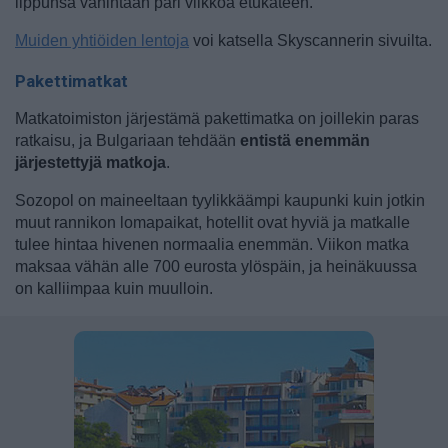
lippunsa vähintään pari viikkoa etukäteen.
Muiden yhtiöiden lentoja
voi katsella Skyscannerin sivuilta.
Pakettimatkat
Matkatoimiston järjestämä pakettimatka on joillekin paras
ratkaisu, ja Bulgariaan tehdään
entistä enemmän
järjestettyjä matkoja
.
Sozopol on maineeltaan tyylikkäämpi kaupunki kuin jotkin
muut rannikon lomapaikat, hotellit ovat hyviä ja matkalle
tulee hintaa hivenen normaalia enemmän. Viikon matka
maksaa vähän alle 700 eurosta ylöspäin, ja heinäkuussa
on kalliimpaa kuin muulloin.