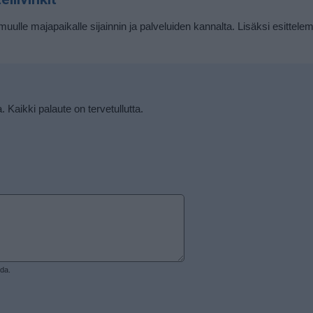
muulle majapaikalle sijainnin ja palveluiden kannalta. Lisäksi esittele
a. Kaikki palaute on tervetullutta.
ida.