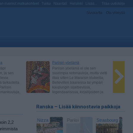
n mainiot matkakohteet
Turku
Naantali
Helsinki
Lisää...
Tilaa uutiskirje
Sivukartta
Ota yhteyttä
Ranska – Lisää kiinnostavia paikkoja
Nizza
Pariisi
Strasbourg
oin 2,2
urimmista