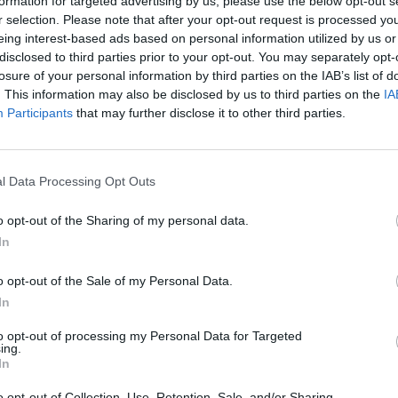
formation for targeted advertising by us, please use the below opt-out s
 kapetingit. Kapetingien hallintokausi 1000-luvun taitteessa aloitti taas 
r selection. Please note that after your opt-out request is processed y
si tärkeä kaupankäynnin keskus sekä myös sivistyksen keskus, varsin
eing interest-based ads based on personal information utilized by us or
o. 1300-luvun alkupuolella Pariisissa oli noin 200 000 asukasta, mutta
disclosed to third parties prior to your opt-out. You may separately opt-
ät rajusti kaupungin asukaslukua. Ranskan veristen uskonsotien aika
losure of your personal information by third parties on the IAB’s list of
ikana myös monarkkien asema heikentyi ja vuonna 1682 Aurinkokuningas
. This information may also be disclosed by us to third parties on the
IA
riisi oli taas tapahtumien keskuksena Ranskan suuren vallankumouk
Participants
that may further disclose it to other third parties.
ka aikana hieman myöhemmin Ludvig XVI sekä hänen vaimonsa Marie A
la. Tällä haluttiin lähettää voimakas viesti kaikille Euroopan monarkeille.
840-luvulla, kun rautateiden kehitys toi suuren määrän siirtotyöläisiä
l Data Processing Opt Outs
n pieni osa niistä toteutui. Kuitenkin mm. Riemukaari on peräisin Nap
lankumouksen jälkeen kaupunki koki muodonmuutoksen, kun Napoleon I
o opt-out of the Sharing of my personal data.
 johdolla uusiksi. Mm. Pariisin kapeat, keskiaikaiset kadut muuntu
In
nier rakennettiin sekä Louvren rakennus viimeisteltiin.
o opt-out of the Sale of my Personal Data.
Pariisi oli huomion keskipisteenä, kun sodan rauhanehdot nostattiv
In
astaan kaupunkilaiset olivat. Syntyi vallankumoushallitus, "Pariisin 
es hallituksen joukot tunkeutuivat kaupunkiin ja kukistivat kommunar
to opt-out of processing my Personal Data for Targeted
 saadessaan tulevan symbolinsa, sillä Pariisin maailmannäyttelyä var
ing.
In
sat maailmannäyttelyt todistivat Pariisin roolista yhtenä maailman tärke
eessa.
o opt-out of Collection, Use, Retention, Sale, and/or Sharing