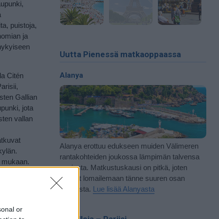
aupunki,
a
a, puistoja,
nomian ja
 nykyiseen
Uutta Pienessä matkaoppaassa
Alanya
la Citén
arisii,
sten Gallian
punki, jota
sten vallan
atkuvat
Alanya erottuu edukseen muiden Välimeren
kylän.
rantakohteiden joukossa lämpimän talvensa
sa mukaan.
ansiosta. Matkustuskausi on pitkä, joten
 Pariisin
pääset lomailemaan tänne suuren osan
vuodesta.
Lue lisää Alanyasta
n.
sonal or