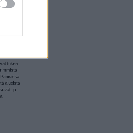
n taistelun
ista oli
upunkiin
 saksalaisten
ikaan
968
ivat tukea
urimmista
 Pariisissa
tä alueista
suvat, ja
ia