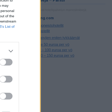
Hotelleja – Pariisi
ection to
Pariisin
ou may
kin rive
Linkit ovat hotellipalvelun mainoslinkkejä.
 personal
 1300- ja
out of the
Booking.com
an 1500-
 downstream
 Ludvig XIV
Huoneistohotellit
B’s List of
sen aikaan
Hostellit
ntoinette
Yöpyjien eniten tykkäämät
Alle 50 euroa per yö
 kaupunkiin.
50 – 100 euroa per yö
oleonin
100 – 150 euroa per yö
II
ivat
at
kommuuni",
dit verisin
ten
immistä