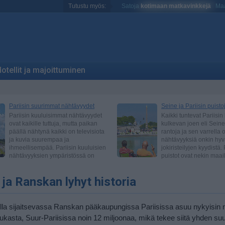
Tutustu myös:
Satoja
kotimaan matkavinkkejä
Maa
otellit ja majoittuminen
n ja Ranskan lyhyt historia
lla sijaitsevassa Ranskan pääkaupungissa Pariisissa asuu nykyisin n
ukasta, Suur-Pariisissa noin 12 miljoonaa, mikä tekee siitä yhden su