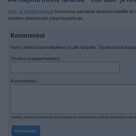
Alue- ja hotellivinkeissä
kerromme parhaista alueista hotellille tai 
alueiden pidetyimpiä yöpymispaikkoja.
Kommentoi
Kerro vinkkisi tai mielipiteesi muille lukijoille. Täydennä tai korja
Otsikko (vapaaehtoinen):
Kommenttisi:
Toimitus tarkistaa kommentit ennen julkaisua. Kommentteja voidaan lyhentää ja stiliso