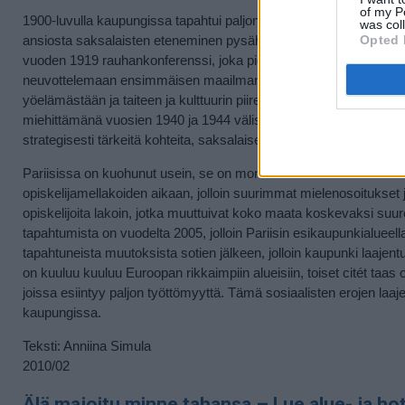
of my P
1900-luvulla kaupungissa tapahtui paljon. Ensimmäisessä maailm
was col
Opted 
ansiosta saksalaisten eteneminen pysähtyi hyvin lähelle Pariisia 
vuoden 1919 rauhankonferenssi, joka pidettiin Pariisissa. Konfer
neuvottelemaan ensimmäisen maailmansodan jälkeisistä rauhansop
yöelämästään ja taiteen ja kulttuurin piireistään ja kaupunkiin vir
miehittämänä vuosien 1940 ja 1944 välisenä aikana, mutta kaupunki
strategisesti tärkeitä kohteita, saksalaiset eivät perääntyessään
Pariisissa on kuohunut usein, se on monesti ollut koko maata k
opiskelijamellakoiden aikaan, jolloin suurimmat mielenosoitukset j
opiskelijoita lakoin, jotka muuttuivat koko maata koskevaksi suur
tapahtumista on vuodelta 2005, jolloin Pariisin esikaupunkialueel
tapahtuneista muutoksista sotien jälkeen, jolloin kaupunki laajentui
on kuuluu kuuluu Euroopan rikkaimpiin alueisiin, toiset citét taas
joissa esiintyy paljon työttömyyttä. Tämä sosiaalisten erojen la
kaupungissa.
Teksti: Anniina Simula
2010/02
Älä majoitu minne tahansa – Lue alue- ja hote