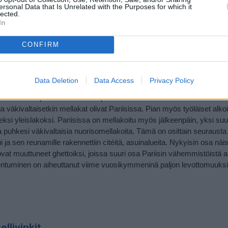
ersonal Data that Is Unrelated with the Purposes for which it
ansodassa kaupunki vaurioitui jonkin verran, mutta voitokkaan Marne
lected.
In
ja kaupunki säästyi tuholta. Yksi 1900-luvun merkittävistä käännekohd
enssi keräsi yhteen politiikan merkittävät johtohahmot kuukausiksi ka
imuksista. Maailmansotien välisenä aikana Pariisi tuli tunnetuksi
CONFIRM
tasi taiteilijoita myös ulkomailta. Toisessa maailmansodassa Pariisi oli
 ei kokenut suuria tuhoja sodan aikana, sillä Pariisissa ei ollut juur
kään tuhonneet tärkeitä monumentteja, Hitlerin käskystä huolimatta.
Data Deletion
Data Access
Privacy Policy
oskettavien tapahtumien keskuspaikka. Näin oli esimerkiksi vuonna 1
a väkivaltaisetkin mellakat olivat Pariisissa. Pian myös työläiset alko
eksi yleislakoksi. Pariisissa on mellakoitu myös jälkeenpäin, yksi su
la puhkesi väkivaltaisia nuorisomellakoita. Tämä on osittain seurausta
 ja sen reunamille rakennettiin citéitä, asuinalueita. Nykyisin osa näis
 ovat muuttuneet ghettoiksi, joissa suuri osa Pariisin vähemmistöistä a
ajentuminen on aiheuttanut viime vuosikymmeninä paljon levottomuuks
llivinkit