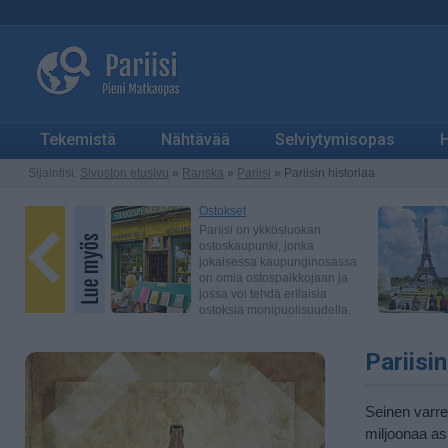
Tekemistä
Nähtävää
Selviytymisopas
H
Sijaintisi:
Sivuston etusivu
»
Ranska
»
Pariisi
» Pariisin historiaa
Pariisi
Seinen varre
miljoonaa as