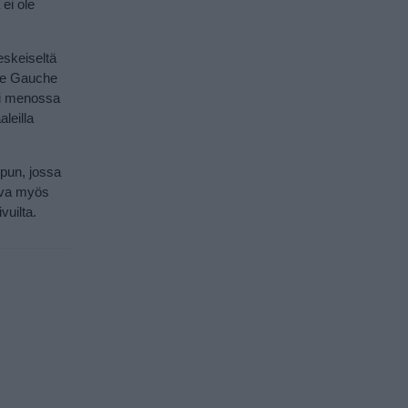
 ei ole
eskeiseltä
ive Gauche
ai menossa
leilla
ipun, jossa
tava myös
vuilta.