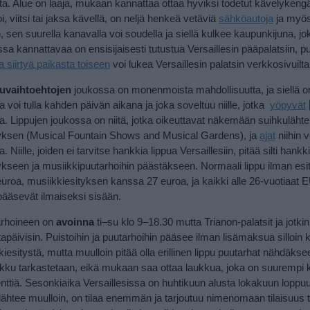
a. Alue on laaja, mukaan kannattaa ottaa hyviksi todetut kävelykengät 
oi, viitsi tai jaksa kävellä, on neljä henkeä vetäviä
sähköautoja
ja myös
 sen suurella kanavalla voi soudella ja siellä kulkee kaupunkijuna, jo
essa kannattavaa on ensisijaisesti tutustua Versaillesin pääpalatsiin, p
a siirtyä paikasta toiseen
voi lukea Versaillesin palatsin verkkosivuilta
puvaihtoehtojen
joukossa on monenmoista mahdollisuutta, ja siellä on
 voi tulla kahden päivän aikana ja joka soveltuu niille, jotka
yöpyvät
sa. Lippujen joukossa on niitä, jotka oikeuttavat näkemään suihkuläht
tyksen (Musical Fountain Shows and Musical Gardens), ja
ajat
niihin 
. Niille, joiden ei tarvitse hankkia lippua Versaillesiin, pitää silti hankk
ykseen ja musiikkipuutarhoihin päästäkseen. Normaali lippu ilman esi
roa, musiikkiesityksen kanssa 27 euroa, ja kaikki alle 26-vuotiaat 
pääsevät ilmaiseksi sisään.
arhoineen on
avoinna
ti–su klo 9–18.30 mutta Trianon-palatsit ja jotki
ltapäivisin. Puistoihin ja puutarhoihin pääsee ilman lisämaksua silloin
kiesitystä, mutta muulloin pitää olla erillinen lippu puutarhat nähdäkse
kku tarkastetaan, eikä mukaan saa ottaa laukkua, joka on suurempi 
ttiä. Sesonkiaika Versaillesissa on huhtikuun alusta lokakuun loppuun
n lähtee muulloin, on tilaa enemmän ja tarjoutuu nimenomaan tilaisuus 