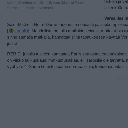
tarkoin ja vä
suihkulähteiden musiikkiesityksen (Musical Fountain
tietenkään p
Shows and Musical Gardens).
Versaillesii
Saint-Michel - Notre-Dame -asemalta nopeasti palatsikompleksia
[
kartalla
]. Mahdollista on tulla muillakin keinoin, mutta silloin
sinne samalla matkalla, kannattaa siinä tapauksessa käyttää Ver
junilla.
RER C -junalla tulevien kannattaa Pariisissa ostaa edestakainen 
on viikko tai kuukausi matkustusaikaa, ei lisälipuille ole tarvetta
vyöhyke 4. Sama tietenkin pätee normaaleihin, kahdensuuntaisiin 
Teksti 