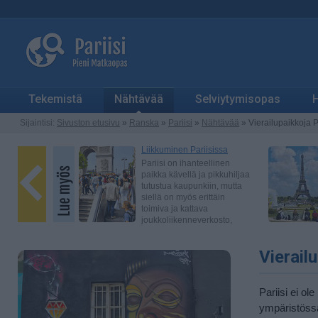
Tekemistä
Nähtävää
Selviytymisopas
H
Sijaintisi:
Sivuston etusivu
»
Ranska
»
Pariisi
»
Nähtävää
» Vierailupaikkoja P
Vierail
Pariisi ei o
ympäristössä 