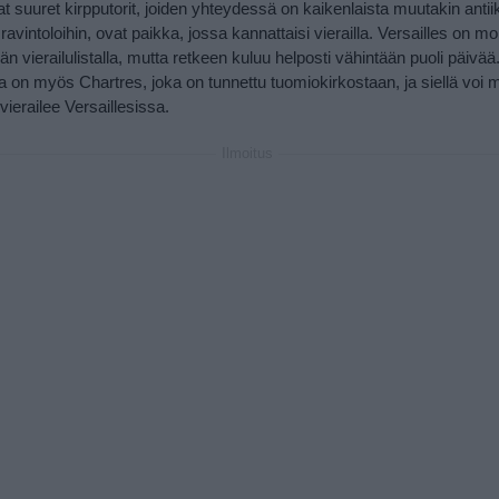
at suuret kirpputorit, joiden yhteydessä on kaikenlaista muutakin antii
a ravintoloihin, ovat paikka, jossa kannattaisi vierailla. Versailles on m
jän vierailulistalla, mutta retkeen kuluu helposti vähintään puoli päivää
ka on myös Chartres, joka on tunnettu tuomiokirkostaan, ja siellä voi
ierailee Versaillesissa.
Ilmoitus