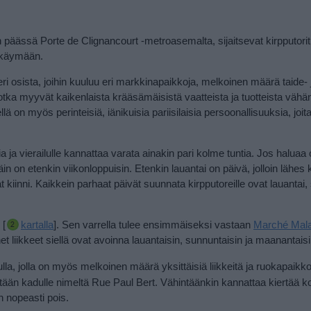
n päässä Porte de Clignancourt -metroasemalta, sijaitsevat kirpputori
ä käymään.
ri osista, joihin kuuluu eri markkinapaikkoja, melkoinen määrä taide- 
ta, jotka myyvät kaikenlaista krääsämäisistä vaatteista ja tuotteista väh
 on myös perinteisiä, iänikuisia pariisilaisia persoonallisuuksia, joit
a ja vierailulle kannattaa varata ainakin pari kolme tuntia. Jos haluaa
in on etenkin viikonloppuisin. Etenkin lauantai on päivä, jolloin lähes 
vat kiinni. Kaikkein parhaat päivät suunnata kirpputoreille ovat lauantai,
 [
kartalla
]. Sen varrella tulee ensimmäiseksi vastaan
Marché Mala
onet liikkeet siellä ovat avoinna lauantaisin, sunnuntaisin ja maanantais
la, jolla on myös melkoinen määrä yksittäisiä liikkeitä ja ruokapaikkoj
ään kadulle nimeltä Rue Paul Bert. Vähintäänkin kannattaa kiertää k
n nopeasti pois.