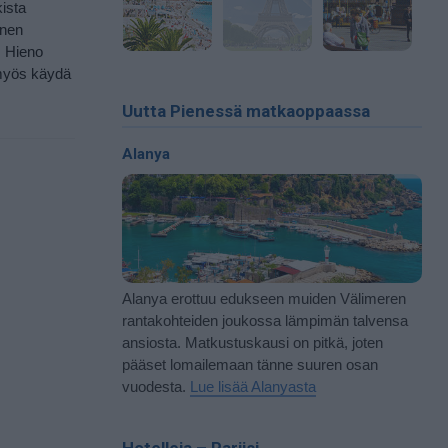
kista
onen
. Hieno
 myös käydä
Uutta Pienessä matkaoppaassa
Alanya
Alanya erottuu edukseen muiden Välimeren
rantakohteiden joukossa lämpimän talvensa
ansiosta. Matkustuskausi on pitkä, joten
pääset lomailemaan tänne suuren osan
vuodesta.
Lue lisää Alanyasta