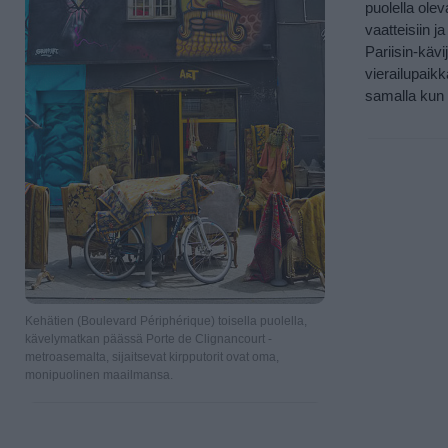
puolella olev
vaatteisiin j
Pariisin-kävi
vierailupaik
samalla kun v
Kehätien (Boulevard Périphérique) toisella puolella,
kävelymatkan päässä Porte de Clignancourt -
metroasemalta, sijaitsevat kirpputorit ovat oma,
monipuolinen maailmansa.