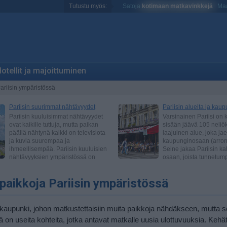
Tutustu myös:
Satoja
kotimaan matkavinkkejä
Maa
otellit ja majoittuminen
ariisin ympäristössä
upaikkoja Pariisin ympäristössä
le kaupunki, johon matkustettaisiin muita paikkoja nähdäkseen, mutta 
on useita kohteita, jotka antavat matkalle uusia ulottuvuuksia. Kehäti