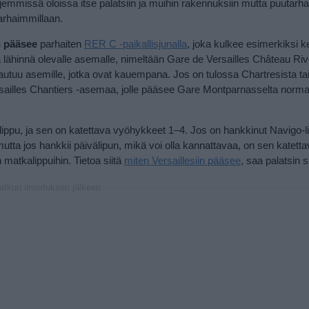
ljemmissä oloissa itse palatsiin ja muihin rakennuksiin mutta puutarha
arhaimmillaan.
n pääsee
parhaiten
RER C -paikallisjunalla
, joka kulkee esimerkiksi k
 lähinnä olevalle asemalle, nimeltään Gare de Versailles Château R
 ajautuu asemille, jotka ovat kauempana.
Jos on tulossa Chartresista t
sailles Chantiers -asemaa, jolle pääsee Gare Montparnasselta normaa
lippu, ja sen on katettava vyöhykkeet 1–4. Jos on hankkinut Navigo-l
, mutta jos hankkii päivälipun, mikä voi olla kannattavaa, on sen katet
matkalippuihin. Tietoa siitä
miten Versaillesiin pääsee
, saa palatsin si
jatkuu ilmoituksen jälkeen