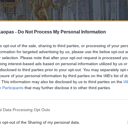
kaopas -
Do Not Process My Personal Information
to opt-out of the sale, sharing to third parties, or processing of your per
formation for targeted advertising by us, please use the below opt-out s
r selection. Please note that after your opt-out request is processed y
eing interest-based ads based on personal information utilized by us or
disclosed to third parties prior to your opt-out. You may separately opt-
losure of your personal information by third parties on the IAB’s list of
. This information may also be disclosed by us to third parties on the
IA
aan ja rakentamaan aikansa suurimmat arkkitehdit ja taiteilijat.
Participants
that may further disclose it to other third parties.
is Jarvis /Flickr (CC BY-SA 2.0)
l Data Processing Opt Outs
ukohteista on Versaillesissa sijaitseva palatsikompleksi,
Château de Ve
, sinne pääsee junalla ja se on niin suosittu vierailupaikka, että sinne
o opt-out of the Sharing of my personal data.
eikä paikalle kannata mennä tiistaisin, lauantaisin tai sunnuntaisin, 