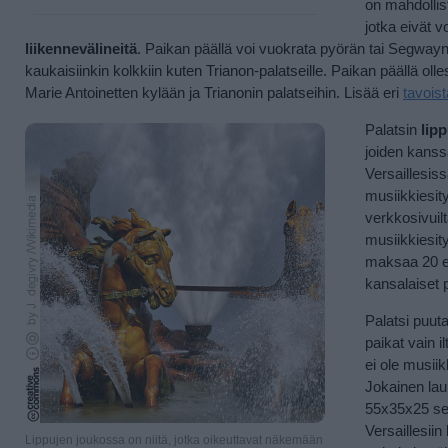
on mahdollist
jotka eivät v
liikennevälineitä
. Paikan päällä voi vuokrata pyörän tai Segwayn,
kaukaisiinkin kolkkiin kuten Trianon-palatseille. Paikan päällä oll
Marie Antoinetten kylään ja Trianonin palatseihin. Lisää eri
tavoist
Palatsin
lip
joiden kanssa
Versaillesis
musiikkiesi
verkkosivuilta
musiikkiesit
maksaa 20 eu
kansalaiset 
Palatsi puut
paikat vain i
ei ole musiik
Jokainen lau
55x35x25 sen
Versaillesii
Lippujen joukossa on niitä, jotka oikeuttavat näkemään