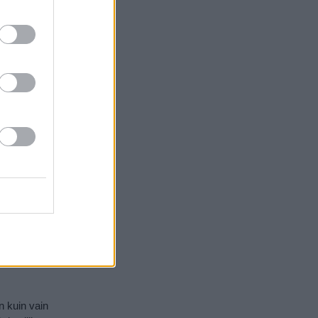
ersaillesiin
siin, alkoi
konaan
llesissa
imerkiksi
isssa.
ssa
atsi, joka
aiteilijat
oihin
oko Pariisi
tistä
an
via siitä voi
n kuin vain