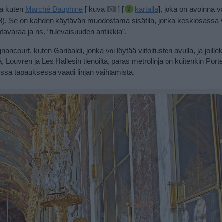
ia kuten
Marché Dauphine
[
kuva
] [
kartalla
], joka on avoinna v
–18). Se on kahden käytävän muodostama sisätila, jonka keskiosassa 
tavaraa ja ns. “tulevaisuuden antiikkia”.
urt, kuten Garibaldi, jonka voi löytää viitoitusten avulla, ja joilleki
ä, Louvren ja Les Hallesin tienoilta, paras metrolinja on kuitenkin Port
nessa tapauksessa vaadi linjan vaihtamista.