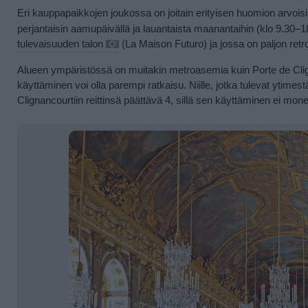
Eri kauppapaikkojen joukossa on joitain erityisen huomion arvois
perjantaisin aamupäivällä ja lauantaista maanantaihin (klo 9.30
tulevaisuuden talon
(La Maison Futuro) ja jossa on paljon retro
Alueen ympäristössä on muitakin metroasemia kuin Porte de Clignanco
käyttäminen voi olla parempi ratkaisu. Niille, jotka tulevat ytimest
Clignancourtiin reittinsä päättävä 4, sillä sen käyttäminen ei mo