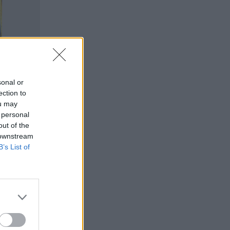
sonal or
ection to
ou may
 personal
out of the
 downstream
B’s List of
rsailles
 ei kannata
jotka ovat