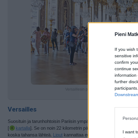
Pieni Mat
If you wish 
sensitive in
confirm you
continue se
information 
further disc
participants
Versaillesin palatsia saapuivat suunnittelem
Downstream 
Kuva: Denn
Versailles
Persona
Suosituin ja tarunhohtoisin Pariisin ympäristössä olevista vierail
[
kartalla
]. Se on noin 22 kilometrin päässä Pariisin keskustasta
I want t
koska tahansa lähteä.
Liput
kannattaa ensinnäkin ostaa etukäteen, 