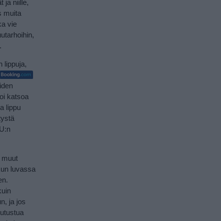
ja niille,
 muita
ka vie
uutarhoihin,
.
 lippuja,
eiden
voi katsoa
ia lippu
tystä
EU:n
n muut
 kun luvassa
en.
kuin
, ja jos
tutustua