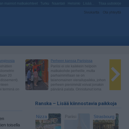
n mainiot matkakohteet
Turku
Naantali
Helsinki
Lisää...
Tilaa uutiskirje
Sivukartta
Ota yhteyttä
Ranska – Lisää kiinnostavia paikkoja
Nizza
Pariisi
Strasbourg
sen
en toisella