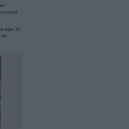
ain
voi nähdä
n linjan 13
e de