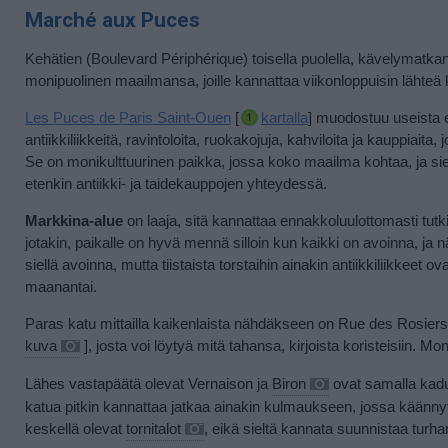
Marché aux Puces
Kehätien (Boulevard Périphérique) toisella puolella, kävelymatka
monipuolinen maailmansa, joille kannattaa viikonloppuisin lähte
Les Puces de Paris Saint-Ouen
[
kartalla
] muodostuu useista e
antiikkiliikkeitä, ravintoloita, ruokakojuja, kahviloita ja kauppiai
Se on monikulttuurinen paikka, jossa koko maailma kohtaa, ja siellä
etenkin antiikki- ja taidekauppojen yhteydessä.
Markkina-alue
on laaja, sitä kannattaa ennakkoluulottomasti tutki
jotakin, paikalle on hyvä mennä silloin kun kaikki on avoinna, ja nä
siellä avoinna, mutta tiistaista torstaihin ainakin antiikkiliikkeet o
maanantai.
Paras katu mittailla kaikenlaista nähdäkseen on Rue des Rosiers
kuva
], josta voi löytyä mitä tahansa, kirjoista koristeisiin. M
Lähes vastapäätä olevat Vernaison ja
Biron
ovat samalla kadul
katua pitkin kannattaa jatkaa ainakin kulmaukseen, jossa käännyt
keskellä olevat
tornitalot
, eikä sieltä kannata suunnistaa turha