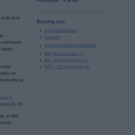
Hotelleja – Pariisi
Linkit ovat hotellipalvelun mainoslinkkejä.
t ovat oma,
Booking.com
Huoneistohotellit
ja
Hostellit
än parempiin.
Yöpyjien eniten tykkäämät
a tapaa
Alle 50 euroa per yö
50 – 100 euroa per yö
 ostaa
100 – 150 euroa per yö
kaikki on
 sunnuntai ja
ssis
[
in klo 10–19.
a, ja tätä
orkeat,