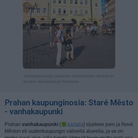
Vanhankaupungin pääaukio Staroměstské náměstí on
turistien ykköspaikkoja Prahassa.
Prahan kaupunginosia: Staré Město
- vanhakaupunki
Prahan
vanhakaupunki
[
kartalla
] sijaitsee joen ja Nové
Měston eli uudenkaupungin välisellä alueella, ja se on
melko suuri alue, jolla turistit viihtyvät hyvin mutta josta osa