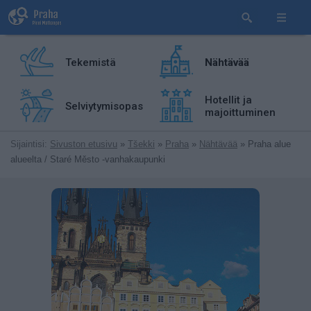
Tekemistä
Nähtävää
Hotellit ja
Selviytymisopas
majoittuminen
Sijaintisi:
Sivuston etusivu
»
Tšekki
»
Praha
»
Nähtävää
» Praha alue
alueelta / Staré Město -vanhakaupunki