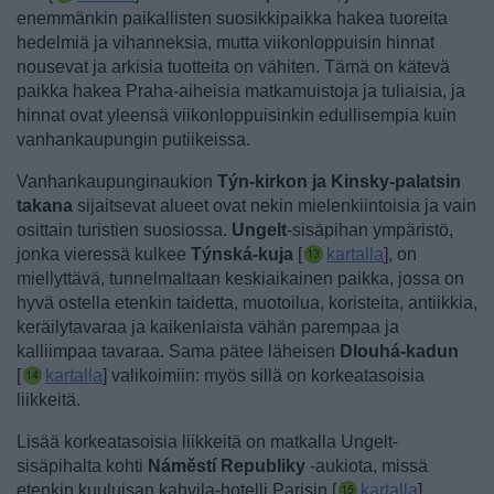
enemmänkin paikallisten suosikkipaikka hakea tuoreita
hedelmiä ja vihanneksia, mutta viikonloppuisin hinnat
nousevat ja arkisia tuotteita on vähiten. Tämä on kätevä
paikka hakea Praha-aiheisia matkamuistoja ja tuliaisia, ja
hinnat ovat yleensä viikonloppuisinkin edullisempia kuin
vanhankaupungin putiikeissa.
Vanhankaupunginaukion
Týn-kirkon ja Kinsky-palatsin
takana
sijaitsevat alueet ovat nekin mielenkiintoisia ja vain
osittain turistien suosiossa.
Ungelt
-sisäpihan ympäristö,
jonka vieressä kulkee
Týnská-kuja
[
kartalla
], on
miellyttävä, tunnelmaltaan keskiaikainen paikka, jossa on
hyvä ostella etenkin taidetta, muotoilua, koristeita, antiikkia,
keräilytavaraa ja kaikenlaista vähän parempaa ja
kalliimpaa tavaraa.
Sama pätee läheisen
Dlouhá-kadun
[
kartalla
] valikoimiin: myös sillä on korkeatasoisia
liikkeitä.
Lisää korkeatasoisia liikkeitä on matkalla Ungelt-
sisäpihalta kohti
Náměstí Republiky
-aukiota, missä
etenkin
kuuluisan kahvila-hotelli Parisin [
kartalla
]