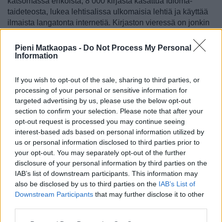
katsomassa erikoista, 8 000 kirjasta kasattua Idioma-
taideteosta, lukea lehtisalissa ulkomaisia lehtiä ja käyttää
ilmaista langatonta internetiä.
Kirjaston vieressä on jonkin
verran ravintoloita, etenkin kirjaston ja joen välisellä
alueella, ja tällä on myös lukuisia kohtuuhintaisia baareja.
Pieni Matkaopas -
Do Not Process My Personal
Information
Kirjaston takana sijaitsee kaupunginosan metroasema,
Staroměstská
, jonka vierestä alkaa
Josefov
,
If you wish to opt-out of the sale, sharing to third parties, or
vanhankaupungin entinen getto [
kartalla
]. Tämä on
processing of your personal or sensitive information for
kaupungin kauneimpia ja vierailluimpia osia, ja ajoittaisista
targeted advertising by us, please use the below opt-out
tungoksista huolimatta siellä on aina rauhallisen
section to confirm your selection. Please note that after your
kunnioittava tunnelma. Etenkin juutalaistaustaiset käyvät
opt-out request is processed you may continue seeing
täällä museoissa, hautausmaalla ja synagogissa, mutta
interest-based ads based on personal information utilized by
nämä ovat kalliita ja suosittuja paikkoja, joihin on paras
us or personal information disclosed to third parties prior to
mennä viikolla aamupäivisin. Josefovin katuja on mukava
your opt-out. You may separately opt-out of the further
mittailla. Siellä on ravintoloita, joista vain osa on turisteille
disclosure of your personal information by third parties on the
suunnattuja.
IAB’s list of downstream participants. This information may
also be disclosed by us to third parties on the
IAB’s List of
Matkalla
Rudolfinum
-konserttisalilta [
kartalla
]
Downstream Participants
that may further disclose it to other
Revoluční
-kadulle [
kartalla
] on eräitä kaupunginosan
third parties.
viehättävimpiä arkisia osia.
Varsinaiset nähtävyydet ovat