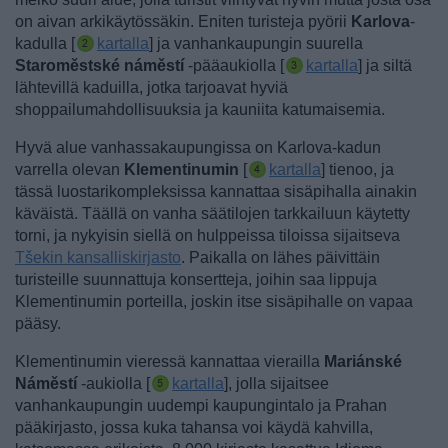
on aivan arkikäytössäkin.
Eniten turisteja pyörii
Karlova
-
kadulla [
kartalla
]
ja vanhankaupungin suurella
Staroměstské náměstí
-pääaukiolla
[
kartalla
] ja siltä
lähtevillä kaduilla, jotka tarjoavat hyviä
shoppailumahdollisuuksia ja kauniita katumaisemia.
Hyvä alue vanhassakaupungissa on Karlova-kadun
varrella olevan
Klementinumin
[
kartalla
] tienoo, ja
tässä luostarikompleksissa kannattaa sisäpihalla ainakin
käväistä. Täällä on vanha säätilojen tarkkailuun käytetty
torni, ja nykyisin siellä on hulppeissa tiloissa sijaitseva
Tšekin kansalliskirjasto
. Paikalla on lähes päivittäin
turisteille suunnattuja konsertteja, joihin saa lippuja
Klementinumin porteilla, joskin itse sisäpihalle on vapaa
pääsy.
Klementinumin vieressä kannattaa vierailla
Mariánské
Náměstí
-aukiolla [
kartalla
], jolla sijaitsee
vanhankaupungin uudempi kaupungintalo ja Prahan
pääkirjasto, jossa kuka tahansa voi käydä kahvilla,