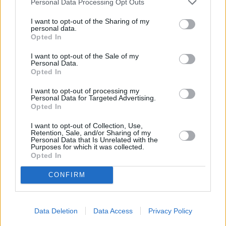
lähinnä Josefovin muutamalla kadulla, joiden pääpaikat
Personal Data Processing Opt Outs
ovat
Široká
-,
Vězeňská
- ja
Bílkova
-katujen ympäristössä.
I want to opt-out of the Sharing of my
Kuitenkin myös
Anežský klášter
-luostari [
kartalla
] on
personal data.
hyvä rauhallinen vierailupaikka, jossa on taidenäyttelyitä ja
Opted In
muitakin tapahtumia.
I want to opt-out of the Sale of my
Personal Data.
Sivu jatkuu ilmoituksen jälkeen
Opted In
I want to opt-out of processing my
Personal Data for Targeted Advertising.
Opted In
I want to opt-out of Collection, Use,
Retention, Sale, and/or Sharing of my
Personal Data that Is Unrelated with the
Purposes for which it was collected.
Opted In
CONFIRM
Get Your Guide -sivustolta voit hankkia liput
Data Deletion
Data Access
Privacy Policy
paikkoihin ja ajanvietteisiin Prahassa