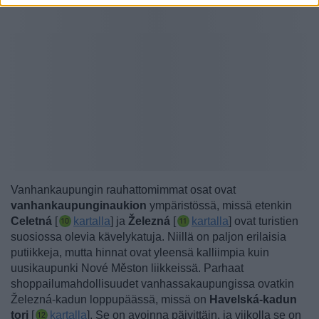
Vanhankaupungin rauhattomimmat osat ovat
vanhankaupunginaukion
ympäristössä, missä etenkin
Celetná
[
kartalla
] ja
Železná
[
kartalla
] ovat turistien
suosiossa olevia kävelykatuja. Niillä
on paljon erilaisia
putiikkeja, mutta hinnat ovat yleensä kalliimpia kuin
uusikaupunki Nové Měston liikkeissä.
Parhaat
shoppailumahdollisuudet vanhassakaupungissa ovatkin
Železná-kadun loppupäässä, missä on
Havelská-kadun
tori
[
kartalla
]. Se on avoinna päivittäin, ja viikolla se on