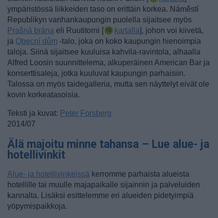
ympäristössä liikkeiden taso on erittäin korkea.
Náměstí
Republikyn vanhankaupungin puolella sijaitsee myös
Prašná brána
eli Ruutitorni [
kartalla
], johon voi kiivetä
,
ja
Obecní dům
-talo, joka on koko kaupungin hienoimpia
taloja. Siinä sijaitsee kuuluisa kahvila-ravintola, alhaalla
Alfred Loosin suunnittelema, alkuperäinen American Bar ja
konserttisaleja, jotka kuuluvat kaupungin parhaisiin.
Talossa on myös taidegalleria, mutta sen näyttelyt eivät ole
kovin korkeatasoisia.
Teksti ja kuvat:
Peter Forsberg
2014/07
Älä majoitu minne tahansa – Lue alue- ja
hotellivinkit
Alue- ja hotellivinkeissä
kerromme parhaista alueista
hotellille tai muulle majapaikalle sijainnin ja palveluiden
kannalta. Lisäksi esittelemme eri alueiden pidetyimpiä
yöpymispaikkoja.