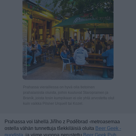
Kuva: Peter Forsberg
Prahassa vieraillessa on hyvä olla tietoinen
prahalaisista oluista, joihin kuuluvat Staropramen ja
Braník, joista tosin kumpikaan ei ole yhtä arvostettu olut
kuin vaikka Pilsner Urquell tai Kozel.
Prahassa voi lähellä Jiřího z Poděbrad -metroasemaa
ostella vähän tunnettuja tšekkiläisiä oluita
Beer Geek -
puodista
, ja viime vuonna perustettu
Beer Geek Pub