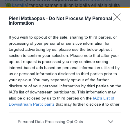
[
kartalla
] tarjoaa saman aukion laidalla erilaisia oluita
kuin monet muut baarit.
Kaljakauppa on avoinna
useimpina päivinä klo 13–21, joskin la se avautuu jo klo
Pieni Matkaopas -
Do Not Process My Personal
Information
11, su vasta klo 15. Baari on avoinna joka päivä klo 15–02.
Näiden lisäksi on kuitenkin hyvä myös pitää mielessä, että
If you wish to opt-out of the sale, sharing to third parties, or
Prahassa voi vierailla myös panimossa. Niistä
processing of your personal or sensitive information for
kansainvälisesti tunnetuin on
Staropramenin panimo
, joka
targeted advertising by us, please use the below opt-out
sijaitsee Anděl -metroaseman vieressä [
kartalla
]. Siellä
section to confirm your selection. Please note that after your
kierros maksaa 200 kruunua ja sen voi tehdä englanniksi,
opt-out request is processed you may continue seeing
saksaksi, venäjäksi tai tšekiksi, ma–su klo 10–18.
interest-based ads based on personal information utilized by
us or personal information disclosed to third parties prior to
Varsin uusi panimokierros on vuonna 2013 aloitettu
your opt-out. You may separately opt-out of the further
Pivovar Lužiny -panimon kierros, joka on kätevällä paikalla
disclosure of your personal information by third parties on the
keskustan ulkopuolella, keltaisella linjalla olevan Lužiny-
IAB’s list of downstream participants. This information may
metroaseman vieressä. Verkkosivujen tai puhelimen kautta
also be disclosed by us to third parties on the
IAB’s List of
ilmoittaudutaan etukäteen, mikä on tyypillistä
Downstream Participants
that may further disclose it to other
third parties.
panimokierroksille, ja 30–40 minuutin kierrokselle mahtuu
vain 10 ihmistä ja se maksaa 100 kruunua. Panimon
Personal Data Processing Opt Outs
lisäksi täällä on hyvä ravintola ja oluttupa, joissa voi ilman
kierrostakin maistella panimon tuotoksia. Ilmoittautuakseen