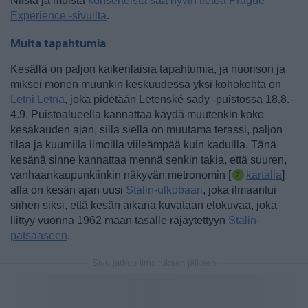
Niistä ja muista
konserteista saa hyvin tietoa Prague
Experience -sivuilta
.
Muita tapahtumia
Kesällä on paljon kaikenlaisia tapahtumia, ja nuorison ja
miksei monen muunkin keskuudessa yksi kohokohta on
Letni Letna
, joka pidetään Letenské sady -puistossa 18.8.–
4.9. Puistoalueella kannattaa käydä muutenkin koko
kesäkauden ajan, sillä siellä on muutama terassi, paljon
tilaa ja kuumilla ilmoilla viileämpää kuin kaduilla. Tänä
kesänä sinne kannattaa mennä senkin takia, että
suuren,
vanhaankaupunkiinkin näkyvän metronomin [
kartalla
]
alla on kesän ajan uusi
Stalin-ulkobaari
, joka ilmaantui
siihen siksi, että kesän aikana kuvataan elokuvaa, joka
liittyy vuonna 1962 maan tasalle räjäytettyyn
Stalin-
patsaaseen
.
Sivu jatkuu ilmoituksen jälkeen