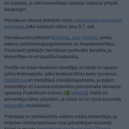
on luvassa, ja sitä kuunnellaan upeissa saleissa ympäri
kaupungin.
Heinäkuun alussa pidetään myös
nykytanssiin pureutuvat
festivaalit
, jotka kestävät viikon aina 9.7. asti.
Heinäkuussa pidetään
Bohemia Jazz Festival
, jonka
aikana vanhankaupunginaukiolla on ilmaiskonsertteja.
Festivaalit pidetään heinäkuun puolivälin tienoilla, ja
konsertteja on eri puolilla kaupunkia.
Dvořák on maan kuuluisin säveltäjä, ja häntä on tapana
juhlia festivaaleilla, jotka kestävät lähes koko syyskuun.
Dvořákova
on merkittävä musiikkitapahtuma, ja paljon
konsertteja on luvassa esimerkiksi joenrannalla olevassa
upeassa Rudolfinum-salissa [
kartalla
]. Siellä on
konsertteja lähes päivittäin, ja sinne on on hyvä suunnata
konserttiin
muulloinkin.
Prahassa on talvikaudella valtava määrä konsertteja, ja
erityisen mieleenpainuvia ovat adventtiajan konsertit.