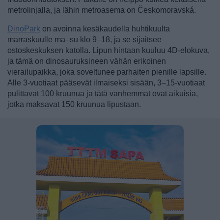
metrolinjalla, ja lähin metroasema on Českomoravská.
DinoPark
on avoinna kesäkaudella huhtikuulta
marraskuulle ma–su klo 9–18, ja se sijaitsee
ostoskeskuksen katolla. Lipun hintaan kuuluu 4D-elokuva,
ja tämä on dinosauruksineen vähän erikoinen
vierailupaikka, joka soveltunee parhaiten pienille lapsille.
Alle 3-vuotiaat pääsevät ilmaiseksi sisään, 3–15-vuotiaat
pulittavat 100 kruunua ja tätä vanhemmat ovat aikuisia,
jotka maksavat 150 kruunua lipustaan.