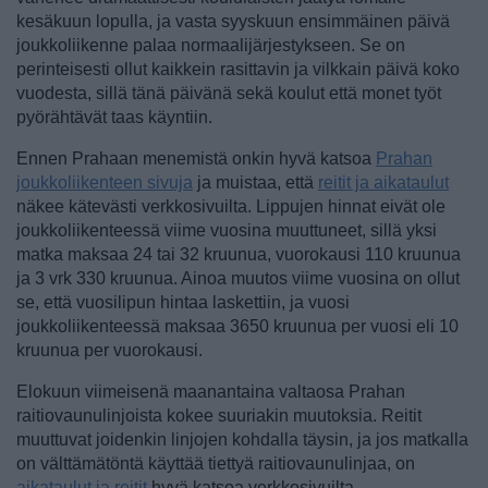
kesäkuun lopulla, ja vasta syyskuun ensimmäinen päivä
joukkoliikenne palaa normaalijärjestykseen. Se on
perinteisesti ollut kaikkein rasittavin ja vilkkain päivä koko
vuodesta, sillä tänä päivänä sekä koulut että monet työt
pyörähtävät taas käyntiin.
Ennen Prahaan menemistä onkin hyvä katsoa
Prahan
joukkoliikenteen sivuja
ja muistaa, että
reitit ja aikataulut
näkee kätevästi verkkosivuilta. Lippujen hinnat eivät ole
joukkoliikenteessä viime vuosina muuttuneet, sillä yksi
matka maksaa 24 tai 32 kruunua, vuorokausi 110 kruunua
ja 3 vrk 330 kruunua. Ainoa muutos viime vuosina on ollut
se, että vuosilipun hintaa laskettiin, ja vuosi
joukkoliikenteessä maksaa 3650 kruunua per vuosi eli 10
kruunua per vuorokausi.
Elokuun viimeisenä maanantaina valtaosa Prahan
raitiovaunulinjoista kokee suuriakin muutoksia. Reitit
muuttuvat joidenkin linjojen kohdalla täysin, ja jos matkalla
on välttämätöntä käyttää tiettyä raitiovaunulinjaa, on
aikataulut ja reitit
hyvä katsoa verkkosivuilta.