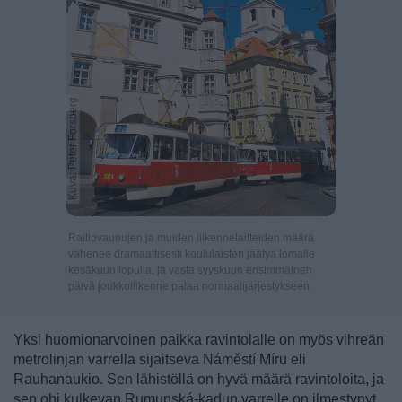
Kuva: Peter Forsberg
Raitiovaunujen ja muiden liikennelaitteiden määrä
vähenee dramaattisesti koululaisten jäätyä lomalle
kesäkuun lopulla, ja vasta syyskuun ensimmäinen
päivä joukkoliikenne palaa normaalijärjestykseen.
Yksi huomionarvoinen paikka ravintolalle on myös vihreän
metrolinjan varrella sijaitseva Náměstí Míru eli
Rauhanaukio. Sen lähistöllä on hyvä määrä ravintoloita, ja
sen ohi kulkevan
Rumunská-kadun varrelle on ilmestynyt