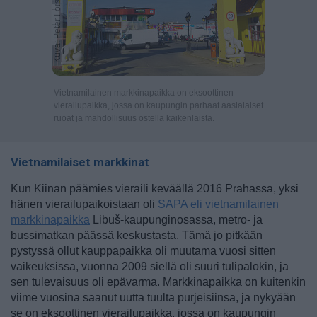
Kuva: Peter Forsberg
Vietnamilainen markkinapaikka on eksoottinen
vierailupaikka, jossa on kaupungin parhaat aasialaiset
ruoat ja mahdollisuus ostella kaikenlaista.
Vietnamilaiset markkinat
Kun Kiinan päämies vieraili keväällä 2016 Prahassa, yksi
hänen vierailupaikoistaan oli
SAPA eli vietnamilainen
markkinapaikka
Libuš-kaupunginosassa, metro- ja
bussimatkan päässä keskustasta. Tämä jo pitkään
pystyssä ollut kauppapaikka oli muutama vuosi sitten
vaikeuksissa, vuonna 2009 siellä oli suuri tulipalokin, ja
sen tulevaisuus oli epävarma. Markkinapaikka on kuitenkin
viime vuosina saanut uutta tuulta purjeisiinsa, ja nykyään
se on eksoottinen vierailupaikka, jossa on kaupungin