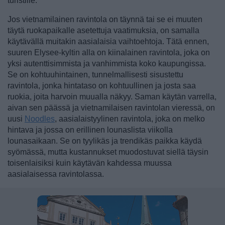
turistille.
Jos vietnamilainen ravintola on täynnä tai se ei muuten
täytä ruokapaikalle asetettuja vaatimuksia, on samalla
käytävällä muitakin aasialaisia vaihtoehtoja. Tätä ennen,
suuren Elysee-kyltin alla on kiinalainen ravintola, joka on
yksi autenttisimmista ja vanhimmista koko kaupungissa.
Se on kohtuuhintainen, tunnelmallisesti sisustettu
ravintola, jonka hintataso on kohtuullinen ja josta saa
ruokia, joita harvoin muualla näkyy. Saman käytän varrella,
aivan sen päässä ja vietnamilaisen ravintolan vieressä, on
uusi
Noodles
, aasialaistyylinen ravintola, joka on melko
hintava ja jossa on erillinen lounaslista viikolla
lounasaikaan. Se on tyylikäs ja trendikäs paikka käydä
syömässä, mutta kustannukset muodostuvat siellä täysin
toisenlaisiksi kuin käytävän kahdessa muussa
aasialaisessa ravintolassa.