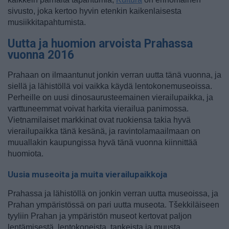
sivusto, joka kertoo hyvin etenkin kaikenlaisesta
musiikkitapahtumista.
Uutta ja huomion arvoista Prahassa
vuonna 2016
Prahaan on ilmaantunut jonkin verran uutta tänä vuonna, ja
siellä ja lähistöllä voi vaikka käydä lentokonemuseoissa.
Perheille on uusi dinosaurusteemainen vierailupaikka, ja
varttuneemmat voivat harkita vierailua panimossa.
Vietnamilaiset markkinat ovat ruokiensa takia hyvä
vierailupaikka tänä kesänä, ja ravintolamaailmaan on
muuallakin kaupungissa hyvä tänä vuonna kiinnittää
huomiota.
Uusia museoita ja muita vierailupaikkoja
Prahassa ja lähistöllä on jonkin verran uutta museoissa, ja
Prahan ympäristössä on pari uutta museota. Tšekkiläiseen
tyyliin Prahan ja ympäristön museot kertovat paljon
lentämisestä, lentokoneista, tankeista ja muusta