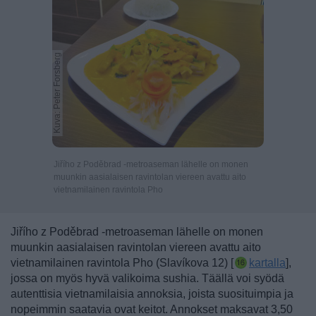
Kuva: Peter Forsberg
Jiřího z Poděbrad -metroaseman lähelle on monen
muunkin aasialaisen ravintolan viereen avattu aito
vietnamilainen ravintola Pho
Jiřího z Poděbrad -metroaseman lähelle on monen
muunkin aasialaisen ravintolan viereen avattu aito
vietnamilainen ravintola Pho (Slavíkova 12) [
kartalla
],
jossa on myös hyvä valikoima sushia. Täällä voi syödä
autenttisia vietnamilaisia annoksia, joista suosituimpia ja
nopeimmin saatavia ovat keitot.
Annokset maksavat 3,50