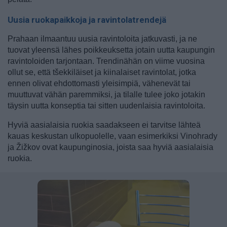
Uusia ruokapaikkoja ja ravintolatrendejä
Prahaan ilmaantuu uusia ravintoloita jatkuvasti, ja ne
tuovat yleensä lähes poikkeuksetta jotain uutta kaupungin
ravintoloiden tarjontaan. Trendinähän on viime vuosina
ollut se, että tšekkiläiset ja kiinalaiset ravintolat, jotka
ennen olivat ehdottomasti yleisimpiä, vähenevät tai
muuttuvat vähän paremmiksi, ja tilalle tulee joko jotakin
täysin uutta konseptia tai sitten uudenlaisia ravintoloita.
Hyviä aasialaisia ruokia saadakseen ei tarvitse lähteä
kauas keskustan ulkopuolelle, vaan esimerkiksi Vinohrady
ja Žižkov ovat kaupunginosia, joista saa hyviä aasialaisia
ruokia.