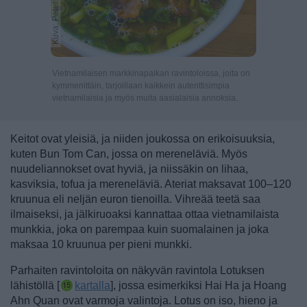
Kuva: Peter Forsberg
Vietnamilaisen markkinapaikan ravintoloissa, joita on
kymmenittäin, tarjoillaan kaikkein autenttisimpia
vietnamilaisia ja myös muita aasialaisia annoksia.
Keitot ovat yleisiä, ja niiden joukossa on erikoisuuksia,
kuten Bun Tom Can, jossa on mereneläviä. Myös
nuudeliannokset ovat hyviä, ja niissäkin on lihaa,
kasviksia, tofua ja mereneläviä. Ateriat maksavat 100–120
kruunua eli neljän euron tienoilla. Vihreää teetä saa
ilmaiseksi, ja jälkiruoaksi kannattaa ottaa vietnamilaista
munkkia, joka on parempaa kuin suomalainen ja joka
maksaa 10 kruunua per pieni munkki.
Parhaiten ravintoloita on näkyvän ravintola Lotuksen
lähistöllä [
kartalla
]
, jossa esimerkiksi Hai Ha ja Hoang
Ahn Quan ovat varmoja valintoja. Lotus on iso, hieno ja