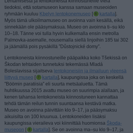
Lentämisestä ja lentokoneista kiinnostuneille vielä
tiedoksi, että sotamuseon kanssa samaan museoiden
ryhmään kuuluu
Kbelyn lentokonemuseo
[
kartalla
].
Myös tämä ulkoilmamuseo on avoinna vain kesällä, eikä
sinnekään ole pääsymaksua.
Museo on avoinna ti–su klo
10–18. Tänne voi tulla hyvin kulkemalla ensin metrolla
Palmovka-asemalle, nousemalla siellä linjoihin 185 tai 302
ja jäämällä pois pysäkillä ”Důstojnické domy”.
Lentokoneista kiinnostuneille pääpaikka koko Tšekissä on
Škodan tehtaiden tunnetuksi tekemässä Mladá
Boleslavissa sijaitseva
lentokoneisiin ja ilmailuun yleensä
liittyvä museo
[
kartalla
], kaupungissa joka on keskellä
”Böömin paratiisia” eli suurta metsäaluetta. Tämä
huhtikuussa 2015 avattu museo on suurimpia alallaan, ja
kenen tahansa lentokoneista kiinnostuneen kannattaa
tehdä tämän reilun tunnin suuntaansa kestävä matka.
Museo on avoinna päivittäin klo 9–17, ja pääsymaksu
aikuisilta on 100 kruunua. Lentokoneiden lisäksi
kaupungissa vieraileva voi kiinnittää huomionsa
Škoda-
museoon
[
kartalla
]. Se on avoinna ma–su klo 9–17, ja