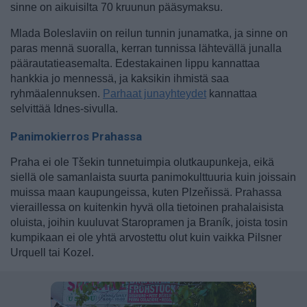
sinne on aikuisilta 70 kruunun pääsymaksu.
Mlada Boleslaviin on reilun tunnin junamatka, ja sinne on
paras mennä suoralla, kerran tunnissa lähtevällä junalla
päärautatieasemalta. Edestakainen lippu kannattaa
hankkia jo mennessä, ja kaksikin ihmistä saa
ryhmäalennuksen.
Parhaat junayhteydet
kannattaa
selvittää Idnes-sivulla.
Panimokierros Prahassa
Praha ei ole Tšekin tunnetuimpia olutkaupunkeja, eikä
siellä ole samanlaista suurta panimokulttuuria kuin joissain
muissa maan kaupungeissa, kuten Plzeňissä. Prahassa
vieraillessa on kuitenkin hyvä olla tietoinen prahalaisista
oluista, joihin kuuluvat Staropramen ja Braník, joista tosin
kumpikaan ei ole yhtä arvostettu olut kuin vaikka Pilsner
Urquell tai Kozel.