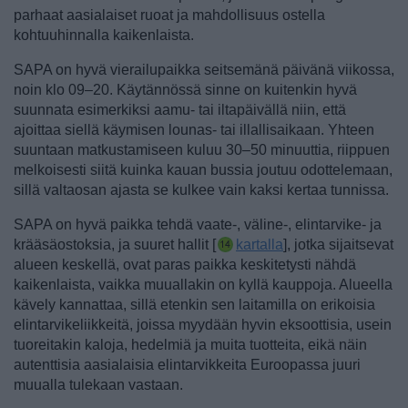
parhaat aasialaiset ruoat ja mahdollisuus ostella
kohtuuhinnalla kaikenlaista.
SAPA on hyvä vierailupaikka seitsemänä päivänä viikossa,
noin klo 09–20. Käytännössä sinne on kuitenkin hyvä
suunnata esimerkiksi aamu- tai iltapäivällä niin, että
ajoittaa siellä käymisen lounas- tai illallisaikaan. Yhteen
suuntaan matkustamiseen kuluu 30–50 minuuttia, riippuen
melkoisesti siitä kuinka kauan bussia joutuu odottelemaan,
sillä valtaosan ajasta se kulkee vain kaksi kertaa tunnissa.
SAPA on hyvä paikka tehdä vaate-, väline-, elintarvike- ja
krääsäostoksia, ja suuret hallit [
kartalla
], jotka sijaitsevat
alueen keskellä, ovat paras paikka keskitetysti nähdä
kaikenlaista, vaikka muuallakin on kyllä kauppoja.
Alueella
kävely kannattaa, sillä etenkin sen laitamilla on erikoisia
elintarvikeliikkeitä, joissa myydään hyvin eksoottisia, usein
tuoreitakin kaloja, hedelmiä ja muita tuotteita, eikä näin
autenttisia aasialaisia elintarvikkeita Euroopassa juuri
muualla tulekaan vastaan.