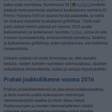
kaksi uutta ravintolaa. Numerossa 34 [
kartalla
] korttelin
päässä metroasemasta sijaitseva kuubalainen ravintola El
Fierro / Havana Grill on saanut hyvää palautetta, ja siellä
on mukava maistella kuubalaisia grillilihoja. Tästä vain
parin sadan metrin päässä on vuonna 2015 avattu
balkanilainen ja turkkilainen ravintola
Sofran
, jossa on alle
4 euron lounasaterioita, erilaisia kebab-annoksia, falafelia
ja balkanilaisia grillilihoja, kuten pleskavicea, sitä todellista
hampurilaista.
Unkarin-ystäviä voi myös kiinnostaa se, että samalla
kadulla, näiden kahden ravintolan välimaastossa, sijaitsee
unkarilaisia elintarvikkeita, ruokia ja viinejä myyvä putiikki.
Prahan joukkoliikenne vuonna 2016
Prahan joukkoliikenteessä on joka kesä poikkeusreittejä,
ja tänä vuonna uuden kokonaisen metrolinjan
rakennusprojekti saattaa jo myös alkaa näkyä.
Raitiovaunujen ja muiden liikennelaitteiden määrä
vähenee dramaattisesti koululaisten jäätyä lomalle