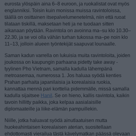
eurosta ylöspäin aina 6–8 euroon, ja ruokalistat ovat myös
englanniksi. Toisin kuin monissa muissa ravintoloissa,
täällä on osittainen itsepalvelumenetelmä, niin että ruoat
tilataan tiskillä, maksetaan heti ja ne tuodaan sitten
aikanaan pöytään. Ravintola on avoinna ma–su klo 10.30–
22.30, ja se voi olla vähän turhan tukossa ma–pe noin klo
11–13, jolloin alueen työntekijät saapuvat lounaalle.
Saman kadun varrella on lukuisia muita ravintoloita, joiden
joukossa on kaupungin parhaana pidetty take away -
tyylinen Pho Vietnam, samalla kadulla lähempänä
metroasemaa, numerossa 1. Jos haluaa syödä kenties
Prahan parhaita japanilaisia ja korealaisia ruokia,
kannattaa mennä pari korttelia pidemmälle, missä samalla
kadulla sijaitsee
Hanil
. Se on hieno, kallis ravintola, kaikin
tavoin hillitty paikka, joka kelpaa aasialaisille
diplomaateille ja liike-elämän pampuillekin.
Niille, jotka haluavat syödä ainutlaatuisen mutta
huokeahintaisen korealaisen aterian, suositellaan
ehdottomasti vierailua tästä kävelymatkan päässä olevaan