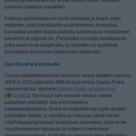
eurolla ja kierroksen voi tehdä omaan tahtiin, samalla
panimon tuotteita maistellen.
Kaikissa panimoissa on hyvät ravintolat ja baarit, joten
niidenkin, joita kierrokselle osallistuminen arveluttaa,
kannattaa ainakin käydä paikalla katsomassa minkälainen
tunnelma ja tarjonta on. Panimoilla on myös kesäterassit,
jotka usein ovat sisäpihalla, ja niissäkin on tyypillistä
prahalaista tunnelmaa huhtikuulta lokakuulle.
Uusi DinoPark perheille
Suuren jääkiekkoareenan vieressä, missä pelattiin vuosien
2004 ja 2015 jääkiekon MM-kisat ja missä Sparta Praha
nykyisin pelaa, sijaitsee
Galerie Harfa -ostoskeskus
[
kartalla
]. Se ei juuri tule turistille tutuksi, vaikka
paikalliset pitävätkin sitä erinomaisena
kauppakeskuksena. Sinne on kuitenkin nyt syytä ainakin
perheiden lähteä, ja samalla voi tutustua vähän tähän
Libeň-kaupunginosaan kuuluvaan alueeseen, joka viime
vuosikymmenen kuluessa on kokenut melkoisen
muodonmuutoksen.
Paikalle on helppo kulkea keltaisella