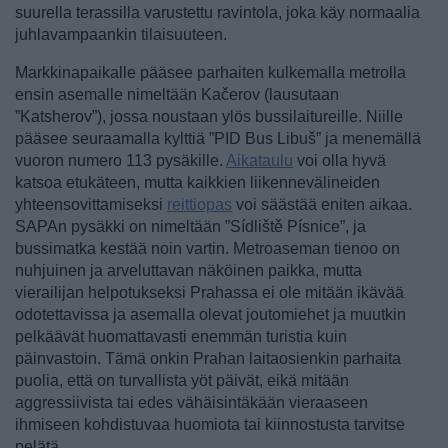
suurella terassilla varustettu ravintola, joka käy normaalia
juhlavampaankin tilaisuuteen.
Markkinapaikalle pääsee parhaiten kulkemalla metrolla
ensin asemalle nimeltään Kačerov (lausutaan
”Katsherov”), jossa noustaan ylös bussilaitureille. Niille
pääsee seuraamalla kylttiä ”PID Bus Libuš” ja menemällä
vuoron numero 113 pysäkille.
Aikataulu
voi olla hyvä
katsoa etukäteen, mutta kaikkien liikennevälineiden
yhteensovittamiseksi
reittiopas
voi säästää eniten aikaa.
SAPAn pysäkki on nimeltään ”Sídliště Písnice”, ja
bussimatka kestää noin vartin. Metroaseman tienoo on
nuhjuinen ja arveluttavan näköinen paikka, mutta
vierailijan helpotukseksi Prahassa ei ole mitään ikävää
odotettavissa ja asemalla olevat joutomiehet ja muutkin
pelkäävät huomattavasti enemmän turistia kuin
päinvastoin. Tämä onkin Prahan laitaosienkin parhaita
puolia, että on turvallista yöt päivät, eikä mitään
aggressiivista tai edes vähäisintäkään vieraaseen
ihmiseen kohdistuvaa huomiota tai kiinnostusta tarvitse
pelätä.