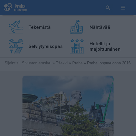
Tekemistä
Nähtävää
Hotellit ja
Selviytymisopas
majoittuminen
Sijaintisi:
Sivuston etusivu
»
Tšekki
»
Praha
» Praha loppuvuonna 2016