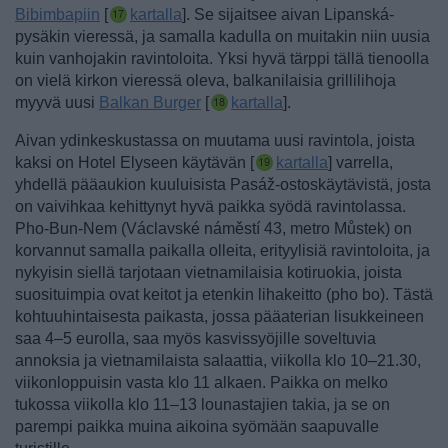
Bibimbapiin
[
kartalla
].
Se sijaitsee aivan Lipanská-
pysäkin vieressä, ja samalla kadulla on muitakin niin uusia
kuin vanhojakin ravintoloita.
Yksi hyvä tärppi tällä tienoolla
on vielä kirkon vieressä oleva, balkanilaisia grillilihoja
myyvä uusi
Balkan Burger
[
kartalla
].
Aivan ydinkeskustassa on muutama uusi ravintola, joista
kaksi on Hotel Elyseen käytävän [
kartalla
] varrella,
yhdellä pääaukion kuuluisista Pasáž-ostoskäytävistä, josta
on vaivihkaa kehittynyt hyvä paikka syödä ravintolassa.
Pho-Bun-Nem (Václavské náměstí 43, metro Můstek) on
korvannut samalla paikalla olleita, erityylisiä ravintoloita, ja
nykyisin siellä tarjotaan vietnamilaisia kotiruokia, joista
suosituimpia ovat keitot ja etenkin lihakeitto (pho bo). Tästä
kohtuuhintaisesta paikasta, jossa pääaterian lisukkeineen
saa 4–5 eurolla, saa myös kasvissyöjille soveltuvia
annoksia ja vietnamilaista salaattia, viikolla klo 10–21.30,
viikonloppuisin vasta klo 11 alkaen. Paikka on melko
tukossa viikolla klo 11–13 lounastajien takia, ja se on
parempi paikka muina aikoina syömään saapuvalle