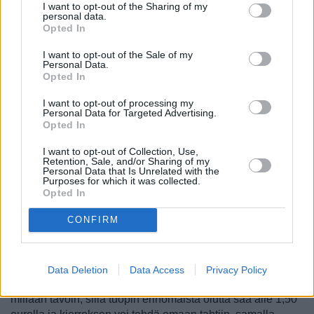
I want to opt-out of the Sharing of my
voi soittaa
verkkosivuilla
olevaan numeroon tai kirjoittaa
personal data.
Opted In
sähköpostia.
I want to opt-out of the Sale of my
Turisteja aina kiinnostava
U Fleků
[
kartalla
] on kuuluisa
Personal Data.
baari monestakin eri syystä, ja siellä on mahdollisuus
Opted In
tutustua yli 500 vuotta toimineeseen panimoon ja myös
syödä ja juoda hyvin. Tässä hyvin turistivoittoisessa
I want to opt-out of processing my
Personal Data for Targeted Advertising.
oluttuvassa on 8 erilaista salia ja terassi, ja siellä voi myös
Opted In
osallistua noin kolme varttia kestävälle, 200 kruunua
maksavalle
panimokierrokselle
.
Ma–pe klo 10–16
I want to opt-out of Collection, Use,
Retention, Sale, and/or Sharing of my
järjestetään kierroksia niillekin, jotka eivät halua itse
Personal Data that Is Unrelated with the
ravintolaan, ja viikonloppuisin vain ravintolan asiakkaille.
Purposes for which it was collected.
Opted In
Keskeisin kaikista panimoravintoloista on
Novoměstský
CONFIRM
pivovar
[
kartalla
], joka on hyvin samantyylinen turistien
suosiossa oleva panimoravintola kuin U Fleků. Tämä
Vodičkova-pysäkin vieressä sijaitseva panimo järjestää
erilaisia kierroksia, joille voi kätevästi ilmoittautua sivulla
Data Deletion
Data Access
Privacy Policy
olevan lomakkeen avulla. Tämä ei ole hintava paikka
millään tavoin, sillä tuopin erinomaista olutta saa alle 1,50