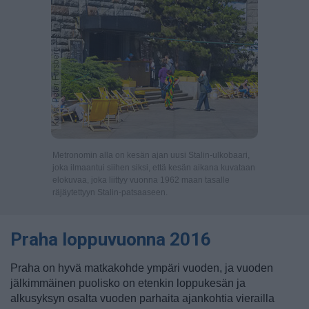
Kuva: Peter Forsberg
Metronomin alla on kesän ajan uusi Stalin-ulkobaari,
joka ilmaantui siihen siksi, että kesän aikana kuvataan
elokuvaa, joka liittyy vuonna 1962 maan tasalle
räjäytettyyn Stalin-patsaaseen.
Praha loppuvuonna 2016
Praha on hyvä matkakohde ympäri vuoden, ja vuoden
jälkimmäinen puolisko on etenkin loppukesän ja
alkusyksyn osalta vuoden parhaita ajankohtia vierailla