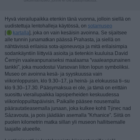
ulkoilmamuseo, jonne ei ole pääsymaksua.
Hyvä vierailupaikka etenkin tänä vuonna, jolloin siellä on
uudistettuja lentohalleja käytössä, on
sotamuseo
[
kartalla
], joka on vain kesäisin avoinna. Se sijaitsee
alle tunnin junamatkan päässä Prahasta, ja siellä on
nähtävissä erilaisia sota-ajoneuvoja ja mitä erilaisimpia
sodankäyntiin liittyviä asioita ja tietenkin kuuluisa David
Černýn vaaleanpunaiseksi maalaama ”vaaleanpunainen
tankki”, joka muodostui Varsovan liiton lopun symboliksi.
Museo on avoinna kesä- ja syyskuussa vain
viikonloppuisin, klo 9.30–17, ja heinä- ja elokuussa ti–su
klo 9.30–17.30. Pääsymaksua ei ole, ja tämä on erittäin
suosittu vierailupaikka lapsiperheiden keskuudessa
viikonloppuiltapäivisin. Paikalle pääsee nousemalla
päärautatieasemalla junaan, joka kulkee kohti Týnec nad
Sázavouta, ja pois jäädään asemalla ”Krhanice”. Siitä on
puolen kilometrin matka sillan yli museon hallitsemalle
laajalle alueelle.