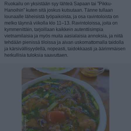
Ruokailu on yksistään syy lähteä Sapaan tai ”Pikku-
Hanoihin” kuten sitä joskus kutsutaan. Tänne tullaan
lounaalle läheisistä työpaikoista, ja osa ravintoloista on
melko täynnä viikolla klo 11–13. Ravintoloissa, joita on
kymmenittäin, tarjoillaan kaikkein autenttisimpia
vietnamilaisia ja myös muita aasialaisia annoksia, ja niitä
tehdään pienissä tiloissa ja aivan uskomattomalla taidolla
ja kärsivällisyydellä, nopeasti, taidokkaasti ja äärimmäisen
herkullisia tuloksia saavuttaen.