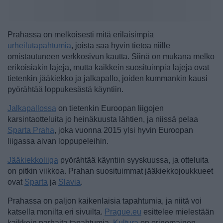
Prahassa on melkoisesti mitä erilaisimpia
urheilutapahtumia
, joista saa hyvin tietoa niille
omistautuneen verkkosivun kautta. Siinä on mukana melko
erikoisiakin lajeja, mutta kaikkein suosituimpia lajeja ovat
tietenkin jääkiekko ja jalkapallo, joiden kummankin kausi
pyörähtää loppukesästä käyntiin.
Jalkapallossa
on tietenkin Euroopan liigojen
karsintaotteluita jo heinäkuusta lähtien, ja niissä pelaa
Sparta Praha
, joka vuonna 2015 ylsi hyvin Euroopan
liigassa aivan loppupeleihin.
Jääkiekkoliiga
pyörähtää käyntiin syyskuussa, ja otteluita
on pitkin viikkoa. Prahan suosituimmat jääkiekkojoukkueet
ovat
Sparta
ja
Slavia
.
Prahassa on paljon kaikenlaisia tapahtumia, ja niitä voi
katsella monilta eri sivuilta.
Prague.eu
esittelee mielestään
kaikkein parhaita tapahtumia,
Kultura
on erinomainen