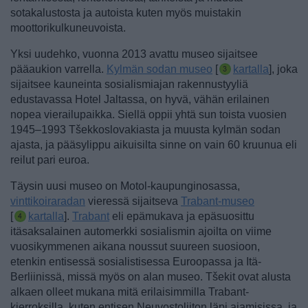
sotakalustosta ja autoista kuten myös muistakin
moottorikulkuneuvoista.
Yksi uudehko, vuonna 2013 avattu museo sijaitsee
pääaukion varrella.
Kylmän sodan museo
[
kartalla
], joka
sijaitsee kauneinta sosialismiajan rakennustyyliä
edustavassa Hotel Jaltassa, on hyvä, vähän erilainen
nopea vierailupaikka. Siellä oppii yhtä sun toista vuosien
1945–1993 Tšekkoslovakiasta ja muusta kylmän sodan
ajasta, ja pääsylippu aikuisilta sinne on vain 60 kruunua eli
reilut pari euroa.
Täysin uusi museo on Motol-kaupunginosassa,
vinttikoiraradan
vieressä sijaitseva
Trabant-museo
[
kartalla
].
Trabant
eli epämukava ja epäsuosittu
itäsaksalainen automerkki sosialismin ajoilta on viime
vuosikymmenen aikana noussut suureen suosioon,
etenkin entisessä sosialistisessa Euroopassa ja Itä-
Berliinissä, missä myös on alan museo. Tšekit ovat alusta
alkaen olleet mukana mitä erilaisimmilla Trabant-
kierroksilla, kuten entisen Neuvostoliiton läpi ajamisissa, ja