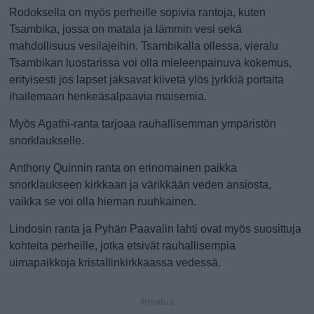
Rodoksella on myös perheille sopivia rantoja, kuten
Tsambika, jossa on matala ja lämmin vesi sekä
mahdollisuus vesilajeihin. Tsambikalla ollessa, vieralu
Tsambikan luostarissa voi olla mieleenpainuva kokemus,
erityisesti jos lapset jaksavat kiivetä ylös jyrkkiä portaita
ihailemaan henkeäsalpaavia maisemia.
Myös Agathi-ranta tarjoaa rauhallisemman ympäristön
snorklaukselle.
Anthony Quinnin ranta on erinomainen paikka
snorklaukseen kirkkaan ja värikkään veden ansiosta,
vaikka se voi olla hieman ruuhkainen.
Lindosin ranta ja Pyhän Paavalin lahti ovat myös suosittuja
kohteita perheille, jotka etsivät rauhallisempia
uimapaikkoja kristallinkirkkaassa vedessä.
ilmoitus