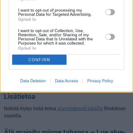
Akvaario
I want to opt-out of processing my
Rodoksen akvaariossa voi oppia meren elämästä. Akvaario
Personal Data for Targeted Advertising.
Opted In
on kompakti eikä maailman nykyaikaisin, mutta se tarjoaa
katsauksen alueen merieläimiin ja sopii perheen
I want to opt-out of Collection, Use,
pienimmille.
Retention, Sale, and/or Sharing of my
Personal Data that Is Unrelated with the
Purposes for which it was collected.
Lelumuseo
Opted In
Rodoksen lelumuseo esittelee vanhoja leluja, mukaan
CONFIRM
lukien alkuperäispakkauksissaan olevia Playmobil-
hahmoja, erilaisia autoleluja ja nukkeja. Museossa voi
myös pelata klassisia videopelejä ja flippereitä
Data Deletion
Data Access
Privacy Policy
Lisätietoa
Netistä löytyy lisää tietoa
ajanvietteestä lapsille
Rodoksen
saarella.
Älä majoitu minne tahansa – Lue alue-