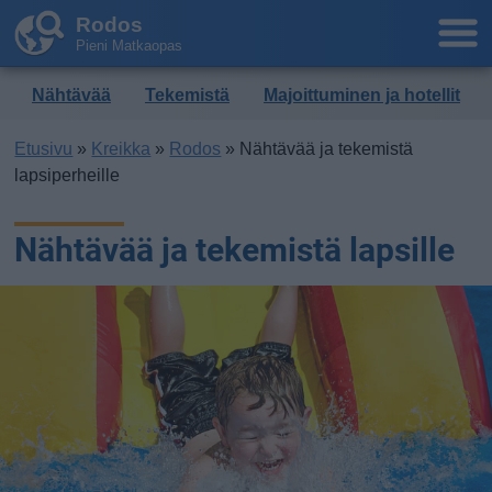
Rodos
Pieni Matkaopas
Nähtävää
Tekemistä
Majoittuminen ja hotellit
Etusivu
»
Kreikka
»
Rodos
» Nähtävää ja tekemistä
lapsiperheille
Nähtävää ja tekemistä lapsille