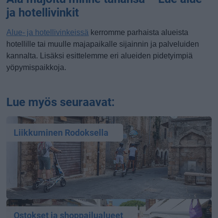
ja hotellivinkit
Alue- ja hotellivinkeissä
kerromme parhaista alueista
hotellille tai muulle majapaikalle sijainnin ja palveluiden
kannalta. Lisäksi esittelemme eri alueiden pidetyimpiä
yöpymispaikkoja.
Lue myös seuraavat:
Liikkuminen Rodoksella
Ostokset ja shoppailualueet