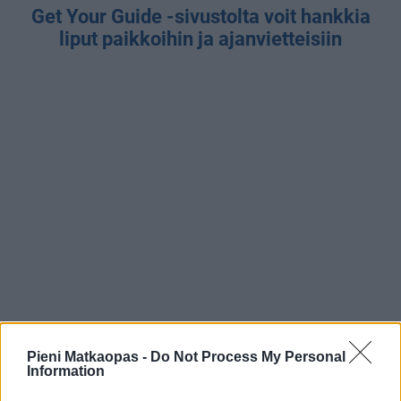
Get Your Guide -sivustolta voit hankkia
liput paikkoihin ja ajanvietteisiin
Pieni Matkaopas -
Do Not Process My Personal
Information