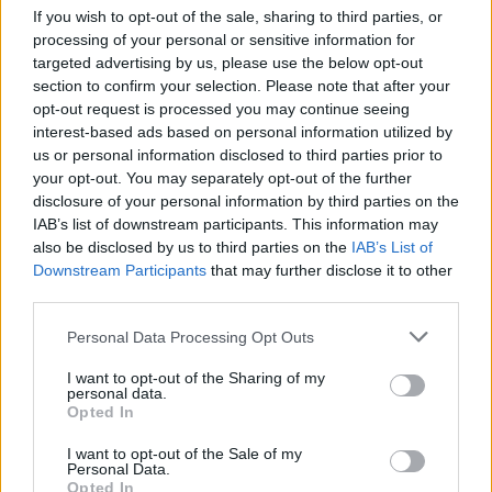
If you wish to opt-out of the sale, sharing to third parties, or
processing of your personal or sensitive information for
targeted advertising by us, please use the below opt-out
section to confirm your selection. Please note that after your
opt-out request is processed you may continue seeing
interest-based ads based on personal information utilized by
Perhoslaakso
us or personal information disclosed to third parties prior to
your opt-out. You may separately opt-out of the further
Luonnonystävät nauttivat käynnistä
Petaloudesin
disclosure of your personal information by third parties on the
IAB’s list of downstream participants. This information may
Perhoslaaksossa
, joka on koti tuhansille Jersey Tiger -
also be disclosed by us to third parties on the
IAB’s List of
perhosille erityisesti elokuussa ja syyskuussa. Laaksossa
Downstream Participants
that may further disclose it to other
on kauniita polkuja ja siltoja, jotka johtavat purojen ja
third parties.
vesiputousten yli.
Personal Data Processing Opt Outs
Veneretket
I want to opt-out of the Sharing of my
personal data.
Veneretkillä voi tutustua Rodoksen ympäristöön. Retken voi
Opted In
tehdä vaikka Symin saarelle, missä pääsee kokemaan
hieman erilaisia rantoja ja kyläelämää.
I want to opt-out of the Sale of my
Personal Data.
Opted In