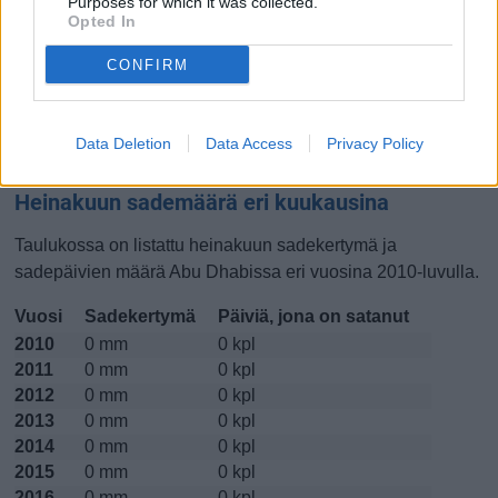
Purposes for which it was collected.
Opted In
Lokakuussa
Marraskuussa
Joulukuussa
CONFIRM
Kiinnostavatko lämpötilat?
Katso miten
lämmintä Abu Dhabissa on ollut heinakuussa
Data Deletion
Data Access
Privacy Policy
viime vuosina.
Heinakuun sademäärä eri kuukausina
Taulukossa on listattu heinakuun sadekertymä ja
sadepäivien määrä Abu Dhabissa eri vuosina 2010-luvulla.
Vuosi
Sadekertymä
Päiviä, jona on satanut
2010
0 mm
0 kpl
2011
0 mm
0 kpl
2012
0 mm
0 kpl
2013
0 mm
0 kpl
2014
0 mm
0 kpl
2015
0 mm
0 kpl
2016
0 mm
0 kpl