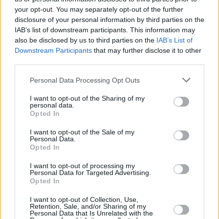
your opt-out. You may separately opt-out of the further
disclosure of your personal information by third parties on the
IAB’s list of downstream participants. This information may
also be disclosed by us to third parties on the
IAB’s List of
Downstream Participants
that may further disclose it to other
third parties.
Personal Data Processing Opt Outs
I want to opt-out of the Sharing of my
personal data.
Opted In
0 kpl
0 kpl
0 kpl
0 kpl
0 kpl
0 kpl
0 kpl
0 kpl
0 kpl
0 kpl
2010
2011
2012
2013
2014
2015
2016
2017
2018
2019
I want to opt-out of the Sale of my
Personal Data.
Entä muut kuukaudet? Miten paljon Abu
Opted In
Dhabissa on satanut...
I want to opt-out of processing my
Personal Data for Targeted Advertising.
Tammikuussa
Helmikuussa
Maaliskuussa
Opted In
Huhtikuussa
Toukokuussa
Kesäkuussa
I want to opt-out of Collection, Use,
Retention, Sale, and/or Sharing of my
Personal Data that Is Unrelated with the
Heinäkuussa
Elokuussa
Syyskuussa