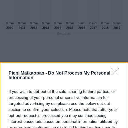
0 mm
0 mm
0 mm
0 mm
0 mm
0 mm
0 mm
0 mm
0 mm
0 mm
2010
2011
2012
2013
2014
2015
2016
2017
2018
2019
ilmoitus
Pieni Matkaopas -
Do Not Process My Personal
Information
If you wish to opt-out of the sale, sharing to third parties, or
processing of your personal or sensitive information for
targeted advertising by us, please use the below opt-out
section to confirm your selection. Please note that after your
opt-out request is processed you may continue seeing
Sadepäivien määärä heinakuussa
interest-based ads based on personal information utilized by
aikaisempina vuosina
us or personal information disclosed to third parties prior to