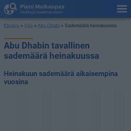
Pieni Matkaopas
Vinkkejä maailman ääriin
Etusivu
»
Sää
»
Abu Dhabi
» Sademäärä heinakuussa
Abu Dhabin tavallinen
sademäärä heinakuussa
Heinakuun sademäärä aikaisempina
vuosina