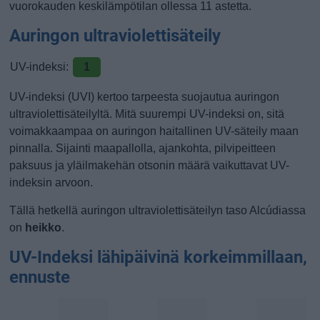
vuorokauden keskilämpötilan ollessa 11 astetta.
Auringon ultraviolettisäteily
UV-indeksi:
1
UV-indeksi (UVI) kertoo tarpeesta suojautua auringon
ultraviolettisäteilyltä. Mitä suurempi UV-indeksi on, sitä
voimakkaampaa on auringon haitallinen UV-säteily maan
pinnalla. Sijainti maapallolla, ajankohta, pilvipeitteen
paksuus ja yläilmakehän otsonin määrä vaikuttavat UV-
indeksin arvoon.
Tällä hetkellä auringon ultraviolettisäteilyn taso Alcúdiassa
on
heikko
.
UV-Indeksi lähipäivinä korkeimmillaan,
ennuste