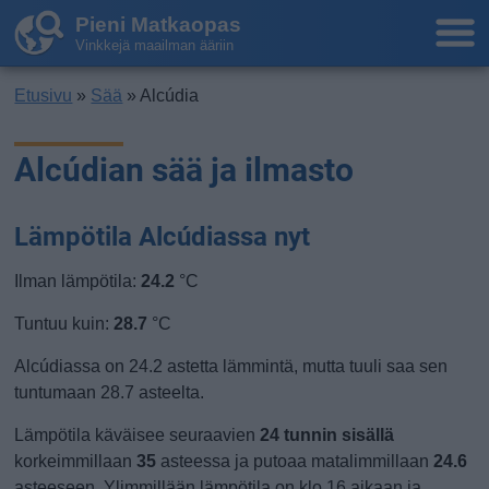
Pieni Matkaopas
Vinkkejä maailman ääriin
Etusivu
»
Sää
» Alcúdia
Alcúdian sää ja ilmasto
Lämpötila Alcúdiassa nyt
Ilman lämpötila:
24.2
°C
Tuntuu kuin:
28.7
°C
Alcúdiassa on 24.2 astetta lämmintä, mutta tuuli saa sen
tuntumaan 28.7 asteelta.
Lämpötila käväisee seuraavien
24 tunnin sisällä
korkeimmillaan
35
asteessa ja putoaa matalimmillaan
24.6
asteeseen. Ylimmillään lämpötila on klo 16 aikaan ja