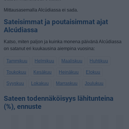
Mittausasemalla Alcúdiassa ei sada.
Sateisimmat ja poutaisimmat ajat
Alcúdiassa
Katso, miten paljon ja kuinka monena päivänä Alcúdiassa
on satanut eri kuukausina aiempina vuosina:
Tammikuu
Helmikuu
Maaliskuu
Huhtikuu
Toukokuu
Kesäkuu
Heinäkuu
Elokuu
Syyskuu
Lokakuu
Marraskuu
Joulukuu
Sateen todennäköisyys lähitunteina
(%), ennuste