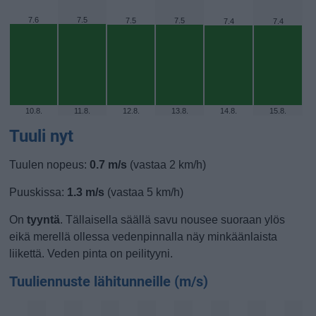
7.6
7.5
7.5
7.5
7.4
7.4
10.8.
11.8.
12.8.
13.8.
14.8.
15.8.
Tuuli nyt
Tuulen nopeus:
0.7 m/s
(vastaa 2 km/h)
Puuskissa:
1.3 m/s
(vastaa 5 km/h)
On
tyyntä
. Tällaisella säällä savu nousee suoraan ylös
eikä merellä ollessa vedenpinnalla näy minkäänlaista
liikettä. Veden pinta on peilityyni.
Tuuliennuste lähitunneille (m/s)