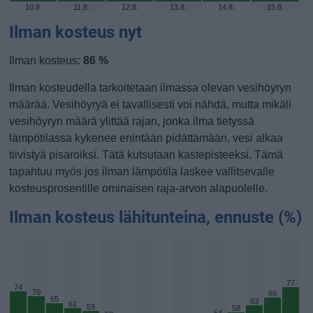
10.8.
11.8.
12.8.
13.8.
14.8.
15.8.
Ilman kosteus nyt
Ilman kosteus:
86 %
Ilman kosteudella tarkoitetaan ilmassa olevan vesihöyryn
määrää. Vesihöyryä ei tavallisesti voi nähdä, mutta mikäli
vesihöyryn määrä ylittää rajan, jonka ilma tietyssä
lämpötilassa kykenee enintään pidättämään, vesi alkaa
tiivistyä pisaroiksi. Tätä kutsutaan kastepisteeksi. Tämä
tapahtuu myös jos ilman lämpötila laskee vallitsevalle
kosteusprosentille ominaisen raja-arvon alapuolelle.
Ilman kosteus lähitunteina, ennuste (%)
77
74
70
69
65
63
61
59
58