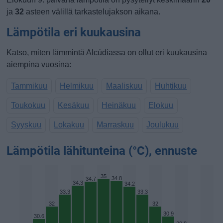
ja
32
asteen välillä tarkastelujakson aikana.
Lämpötila eri kuukausina
Katso, miten lämmintä Alcúdiassa on ollut eri kuukausina
aiempina vuosina:
Tammikuu
Helmikuu
Maaliskuu
Huhtikuu
Toukokuu
Kesäkuu
Heinäkuu
Elokuu
Syyskuu
Lokakuu
Marraskuu
Joulukuu
Lämpötila lähitunteina (°C), ennuste
35
34.8
34.7
34.3
34.2
33.3
33.3
32
32
30.9
30.6