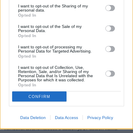
I want to opt-out of the Sharing of my
personal data.
Opted In
0 mm
0 mm
0 mm
0 mm
10.8.
11.8.
12.8.
13.8.
14.8.
15.8.
I want to opt-out of the Sale of my
Personal Data.
Parhaat matkustusajat
Opted In
I want to opt-out of processing my
Milloin Alcúdiaan kannattaa säiden puolesta matkustaa?
Personal Data for Targeted Advertising.
Opted In
Aiempina vuosina Alcúdian lämpimimmät neljä kuukautta
keskimäärin (alkaen lämpimimmästä) ovat olleet heinäkuu,
I want to opt-out of Collection, Use,
Retention, Sale, and/or Sharing of my
elokuu, syyskuu ja kesäkuu. Näiden kuukausien aikana
Personal Data that Is Unrelated with the
Purposes for which it was collected.
lämpötila on tavanomaisesti pysytellyt 17 asteen ja 31
Opted In
asteen välillä vuorokauden keskilämpötilan ollessa 24
astetta.
CONFIRM
Aiempina vuosina kylmimmät neljä kuukautta (alkaen
kylmimmästä) ovat olleet helmikuu, tammikuu, joulukuu ja
Data Deletion
Data Access
Privacy Policy
maaliskuu. Näiden kuukausien aikana lämpötila on
vaihdellut tavanomaisesti 5 asteen ja 17 asteen välillä