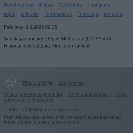
Benalmádena
Bilbao
Calahonda
Fuengirola
Mijas
Orihuela
Torremolinos
Torrevieja
Menorca
Päivitetty: 9.8.2026 09:05
Säätila ja ennusteet: Open-Meteo.com (CC BY 4.0)
Historiallinen säädata: Muut alan toimijat
Tilaa uutiskirje
|
Ota yhteyttä
Verkkopalvelun käyttöehdot
|
Tietosuojakäytäntö
|
Tietoa
palvelusta
|
Mediakortti
© 2007–2026 Pienimatkaopas.com
Pieni Matkaopas kertoo, mitä matkakohteissa kannattaa
tehdä, nähdä ja miten niissä selviää.