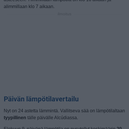
alimmillaan klo 7 aikaan.
ilmoitus
Päivän lämpötilavertailu
Nyt on 24 astetta lämmintä. Vallitseva sää on lämpötilaltaan
tyypillinen
tälle päivälle Alcúdiassa.
Elokuun 9. päivänä lämpötila on pysytellyt keskimäärin
20