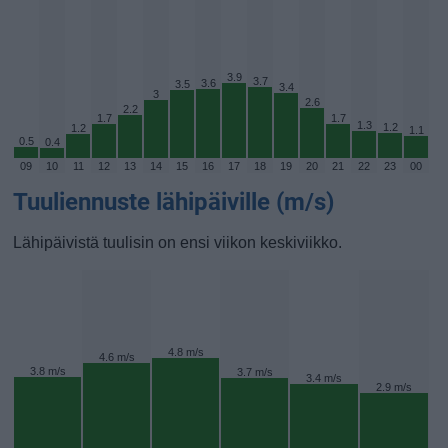
3.9
3.7
3.6
3.5
3.4
3
2.6
2.2
1.7
1.7
1.3
1.2
1.2
1.1
0.5
0.4
09
10
11
12
13
14
15
16
17
18
19
20
21
22
23
00
Tuuliennuste lähipäiville (m/s)
Lähipäivistä tuulisin on ensi viikon keskiviikko.
4.8 m/s
4.6 m/s
3.8 m/s
3.7 m/s
3.4 m/s
2.9 m/s