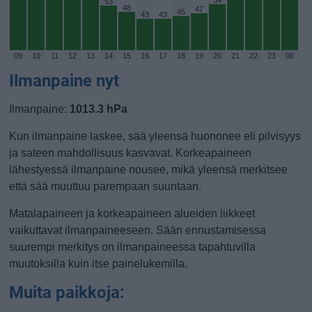
54
53
48
47
45
43
43
09
10
11
12
13
14
15
16
17
18
19
20
21
22
23
00
Ilmanpaine nyt
Ilmanpaine:
1013.3 hPa
Kun ilmanpaine laskee, sää yleensä huononee eli pilvisyys
ja sateen mahdollisuus kasvavat. Korkeapaineen
lähestyessä ilmanpaine nousee, mikä yleensä merkitsee
että sää muuttuu parempaan suuntaan.
Matalapaineen ja korkeapaineen alueiden liikkeet
vaikuttavat ilmanpaineeseen. Sään ennustamisessa
suurempi merkitys on ilmanpaineessa tapahtuvilla
muutoksilla kuin itse painelukemilla.
Muita paikkoja: