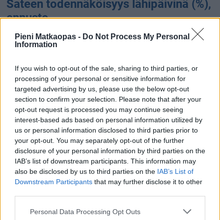
Sateen todennäköisyys lähipäivinä (%),
ennuste
Pieni Matkaopas -
Do Not Process My Personal
Information
If you wish to opt-out of the sale, sharing to third parties, or
processing of your personal or sensitive information for
targeted advertising by us, please use the below opt-out
section to confirm your selection. Please note that after your
18 %
opt-out request is processed you may continue seeing
9 %
8 %
2 %
0 %
0 %
interest-based ads based on personal information utilized by
10.8.
11.8.
12.8.
13.8.
14.8.
15.8.
us or personal information disclosed to third parties prior to
Sateen määrä (kertymä) lähipäivinä
your opt-out. You may separately opt-out of the further
disclosure of your personal information by third parties on the
(mm), ennuste
IAB’s list of downstream participants. This information may
also be disclosed by us to third parties on the
IAB’s List of
Downstream Participants
0.2 mm
that may further disclose it to other
third parties.
Personal Data Processing Opt Outs
0.1 mm