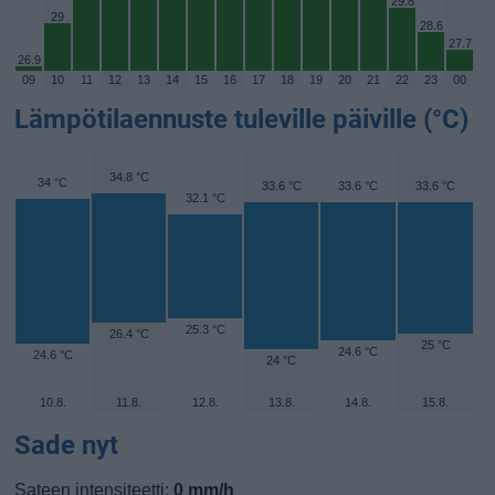
29.8
29
28.6
27.7
26.9
09
10
11
12
13
14
15
16
17
18
19
20
21
22
23
00
Lämpötilaennuste tuleville päiville (°C)
34.8 °C
34 °C
33.6 °C
33.6 °C
33.6 °C
32.1 °C
25.3 °C
26.4 °C
25 °C
24.6 °C
24.6 °C
24 °C
10.8.
11.8.
12.8.
13.8.
14.8.
15.8.
Sade nyt
Sateen intensiteetti:
0 mm/h