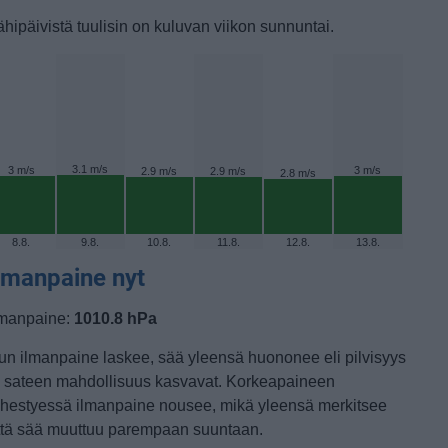
ähipäivistä tuulisin on kuluvan viikon sunnuntai.
3.1 m/s
3 m/s
3 m/s
2.9 m/s
2.9 m/s
2.8 m/s
8.8.
9.8.
10.8.
11.8.
12.8.
13.8.
lmanpaine nyt
lmanpaine:
1010.8 hPa
un ilmanpaine laskee, sää yleensä huononee eli pilvisyys
a sateen mahdollisuus kasvavat. Korkeapaineen
ähestyessä ilmanpaine nousee, mikä yleensä merkitsee
ttä sää muuttuu parempaan suuntaan.