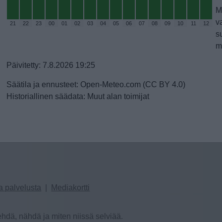
M
v
21
22
23
00
01
02
03
04
05
06
07
08
09
10
11
12
s
m
Päivitetty: 7.8.2026 19:25
Säätila ja ennusteet: Open-Meteo.com (CC BY 4.0)
Historiallinen säädata: Muut alan toimijat
a palvelusta
|
Mediakortti
hdä, nähdä ja miten niissä selviää.