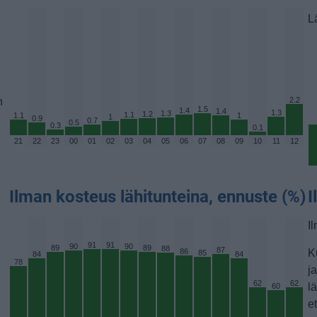
L
n
2.2
1.5
1.4
1.4
1.3
1.3
1.2
1.1
1.1
1
1
0.9
0.7
0.5
0.3
0.1
21
22
23
00
01
02
03
04
05
06
07
08
09
10
11
12
Ilman kosteus lähitunteina, ennuste (%)
I
I
91
91
90
90
89
89
88
87
86
K
85
84
84
78
j
62
62
l
60
e