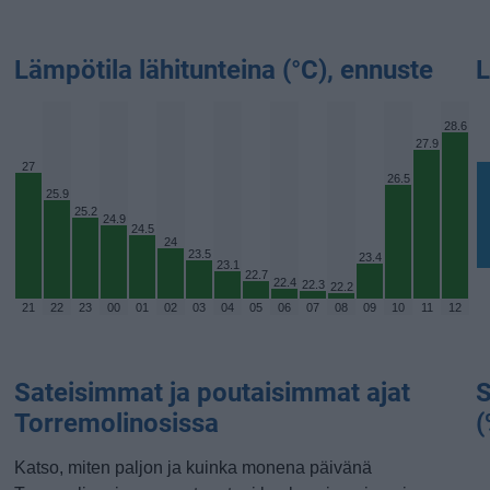
Lämpötila lähitunteina (°C), ennuste
L
28.6
27.9
27
26.5
25.9
25.2
24.9
24.5
24
23.5
23.4
23.1
22.7
22.4
22.3
22.2
21
22
23
00
01
02
03
04
05
06
07
08
09
10
11
12
Sateisimmat ja poutaisimmat ajat
S
Torremolinosissa
(
Katso, miten paljon ja kuinka monena päivänä