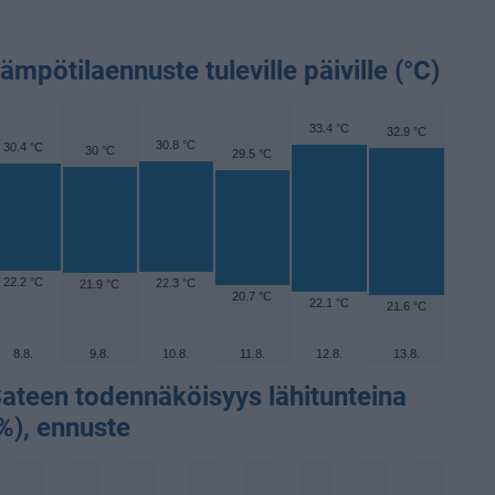
ämpötilaennuste tuleville päiville (°C)
33.4 °C
32.9 °C
30.8 °C
30.4 °C
30 °C
29.5 °C
22.2 °C
22.3 °C
21.9 °C
20.7 °C
22.1 °C
21.6 °C
8.8.
9.8.
10.8.
11.8.
12.8.
13.8.
ateen todennäköisyys lähitunteina
%), ennuste