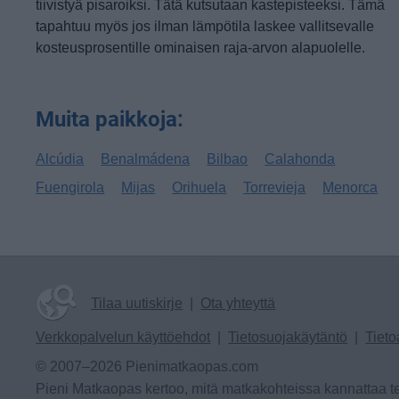
tiivistyä pisaroiksi. Tätä kutsutaan kastepisteeksi. Tämä
tapahtuu myös jos ilman lämpötila laskee vallitsevalle
kosteusprosentille ominaisen raja-arvon alapuolelle.
Muita paikkoja:
Alcúdia
Benalmádena
Bilbao
Calahonda
Fuengirola
Mijas
Orihuela
Torrevieja
Menorca
Tilaa uutiskirje
|
Ota yhteyttä
Verkkopalvelun käyttöehdot
|
Tietosuojakäytäntö
|
Tieto
© 2007–2026 Pienimatkaopas.com
Pieni Matkaopas kertoo, mitä matkakohteissa kannattaa te