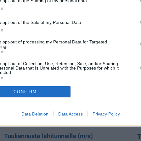
o opt-out of the Sharing of my personal data.
In
Auringon ultraviolettisäteily
U
e
o opt-out of the Sale of my Personal Data.
UV-indeksi:
4
In
UV-indeksi (UVI) kertoo tarpeesta suojautua auringon
to opt-out of processing my Personal Data for Targeted
ultraviolettisäteilyltä. Mitä suurempi UV-indeksi on, sitä
ing.
t
In
voimakkaampaa on auringon haitallinen UV-säteily maan
n
pinnalla. Sijainti maapallolla, ajankohta, pilvipeitteen
o opt-out of Collection, Use, Retention, Sale, and/or Sharing
a
paksuus ja yläilmakehän otsonin määrä vaikuttavat UV-
ersonal Data that Is Unrelated with the Purposes for which it
lected.
indeksin arvoon.
In
Tällä hetkellä auringon ultraviolettisäteily Torremolinosissa
CONFIRM
on
kohtalaista
. Varsinkin herkkäihoisten kannattaa alkaa
suojata ihoa vaatteilla ja pysytellä keskipäivän ajan poissa
paikoista, joihin aurinko paistaa eniten.
Data Deletion
Data Access
Privacy Policy
Tuuliennuste lähitunneille (m/s)
T