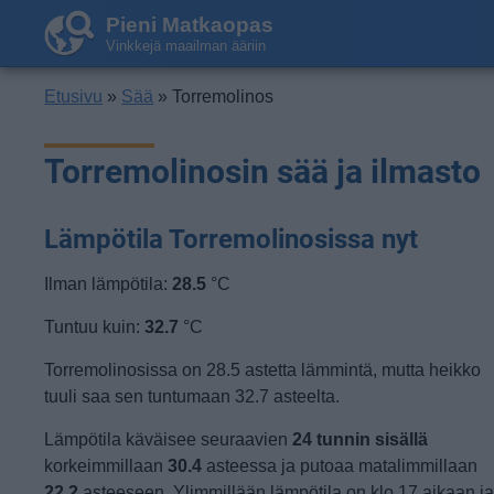
Pieni Matkaopas
Vinkkejä maailman ääriin
Etusivu
»
Sää
» Torremolinos
Torremolinosin sää ja ilmasto
Lämpötila Torremolinosissa nyt
Ilman lämpötila:
28.5
°C
Tuntuu kuin:
32.7
°C
Torremolinosissa on 28.5 astetta lämmintä, mutta heikko
tuuli saa sen tuntumaan 32.7 asteelta.
Lämpötila käväisee seuraavien
24 tunnin sisällä
korkeimmillaan
30.4
asteessa ja putoaa matalimmillaan
22.2
asteeseen. Ylimmillään lämpötila on klo 17 aikaan j