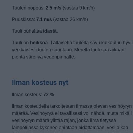
Tuulen nopeus:
2.5 m/s
(vastaa 9 km/h)
Puuskissa:
7.1 m/s
(vastaa 26 km/h)
Tuuli puhaltaa
idästä
.
Tuuli on
heikkoa
. Tällaisella tuulella savu kulkeutuu hyvi
verkkaisesti tuulen suuntaan. Merellä tuuli saa aikaan
pientä väreilyä vedenpinnalle.
Ilman kosteus nyt
Ilman kosteus:
72 %
Ilman kosteudella tarkoitetaan ilmassa olevan vesihöyryn
määrää. Vesihöyryä ei tavallisesti voi nähdä, mutta mikäli
vesihöyryn määrä ylittää rajan, jonka ilma tietyssä
lämpötilassa kykenee enintään pidättämään, vesi alkaa