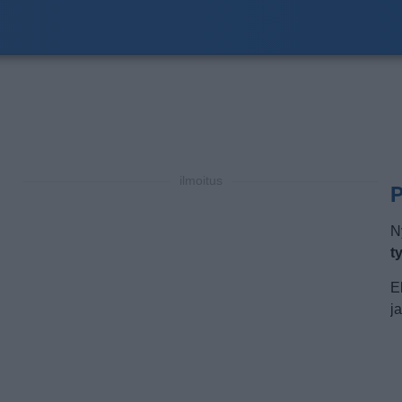
ilmoitus
P
N
t
E
j
a