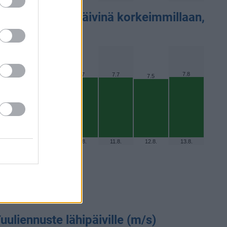
V-Indeksi lähipäivinä korkeimmillaan,
nnuste
7.8
7.8
7.8
7.7
7.7
7.5
8.8.
9.8.
10.8.
11.8.
12.8.
13.8.
uuliennuste lähipäiville (m/s)