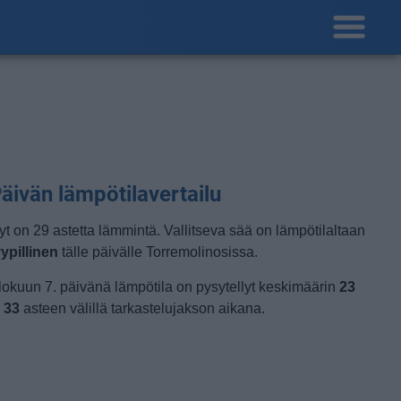
äivän lämpötilavertailu
yt on 29 astetta lämmintä. Vallitseva sää on lämpötilaltaan
yypillinen
tälle päivälle Torremolinosissa.
lokuun 7. päivänä lämpötila on pysytellyt keskimäärin
23
a
33
asteen välillä tarkastelujakson aikana.