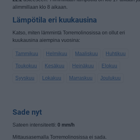
alimmillaan klo 8 aikaan.
Lämpötila eri kuukausina
Katso, miten lämmintä Torremolinosissa on ollut eri
kuukausina aiempina vuosina:
Tammikuu
Helmikuu
Maaliskuu
Huhtikuu
Toukokuu
Kesäkuu
Heinäkuu
Elokuu
Syyskuu
Lokakuu
Marraskuu
Joulukuu
Sade nyt
Sateen intensiteetti:
0 mm/h
Mittausasemalla Torremolinosissa ei sada.