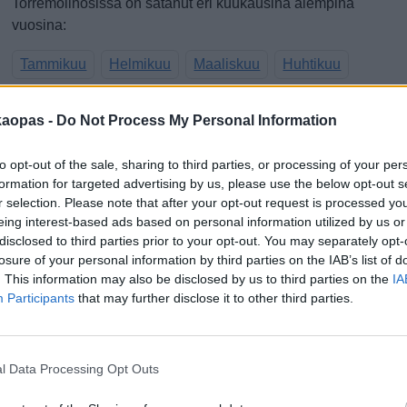
Torremolinosissa on satanut eri kuukausina aiempina
vuosina:
Tammikuu
Helmikuu
Maaliskuu
Huhtikuu
Toukokuu
Kesäkuu
Heinäkuu
Elokuu
kaopas -
Do Not Process My Personal Information
0
Syyskuu
Lokakuu
Marraskuu
Joulukuu
2
to opt-out of the sale, sharing to third parties, or processing of your per
Sateen todennäköisyys lähipäivinä (%),
S
formation for targeted advertising by us, please use the below opt-out s
r selection. Please note that after your opt-out request is processed y
ennuste
(
eing interest-based ads based on personal information utilized by us or
disclosed to third parties prior to your opt-out. You may separately opt-
losure of your personal information by third parties on the IAB’s list of
. This information may also be disclosed by us to third parties on the
IA
Participants
that may further disclose it to other third parties.
l Data Processing Opt Outs
0 %
0 %
0 %
0 %
0 %
0 %
2
8.8.
9.8.
10.8.
11.8.
12.8.
13.8.