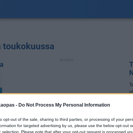
la toukokuussa
ilmoitus
na
T
N
℃
T
ol
a
kaopas -
Do Not Process My Personal Information
a
m
to opt-out of the sale, sharing to third parties, or processing of your per
t
formation for targeted advertising by us, please use the below opt-out s
t
r selection. Please note that after your opt-out request is processed y