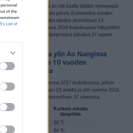
 personal
etkellisesti Ao Nangissa on silti koettu tätäkin kylmempiä
out of the
a lämpimämpiä toukokuisia päiviä. Esimerkiksi vuoden
 downstream
017 toukokuussa lämpötila käväisi alimmillaan 23
B’s List of
steessa ja toisaalta vuonna 2016 toukokuussa hätyyteltiin
räänä poikkeuksellisen lämpimänä päivänä 37 asteen
ukemia.
oukokuun alin ja ylin Ao Nangissa
itattu lämpötila 10 vuoden
arkastelujaksolla
lin lämpötila mitattiin vuonna 2017 toukokuussa, jolloin
ämpötila oli matalimmillaan 23 astetta ja ylin vuonna 2016,
olloin lämpötila kävi korkeimmillaan 37 asteessa.
Matalin mitattu
Korkein mitattu
uosi
lämpötila
lämpötila
010
24 ℃
36 ℃
011
23 ℃
34 ℃