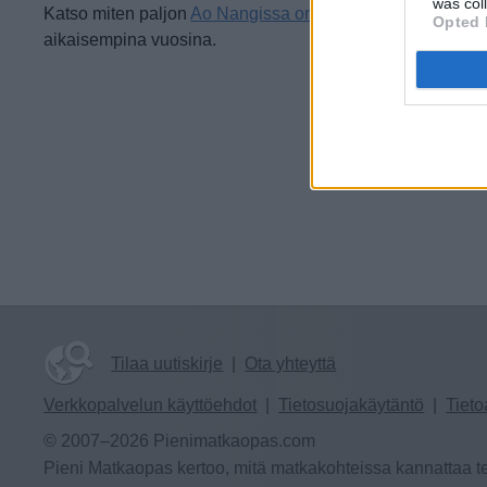
was col
Katso miten paljon
Ao Nangissa on satanut toukokuussa
Opted 
aikaisempina vuosina.
Tilaa uutiskirje
|
Ota yhteyttä
Verkkopalvelun käyttöehdot
|
Tietosuojakäytäntö
|
Tieto
© 2007–2026 Pienimatkaopas.com
Pieni Matkaopas kertoo, mitä matkakohteissa kannattaa te