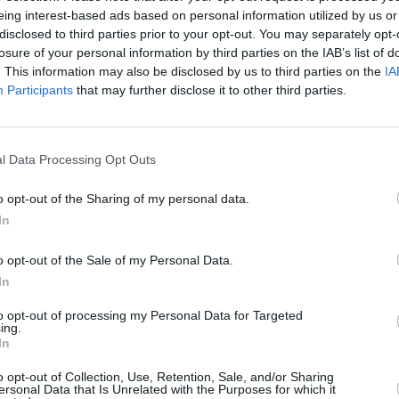
eing interest-based ads based on personal information utilized by us or
℃
H
disclosed to third parties prior to your opt-out. You may separately opt-
j
losure of your personal information by third parties on the IAB’s list of
2
. This information may also be disclosed by us to third parties on the
IA
a
Participants
that may further disclose it to other third parties.
e
l
ä
Toukokuun keskilämpötila Ao
T
l Data Processing Opt Outs
Nangissa 10 vuoden tarkastelujaksolla
m
o opt-out of the Sharing of my personal data.
t
In
Mikä on Ao Nangin tavanomainen lämpötila toukokuussa.
A
Alin
Ylin
o opt-out of the Sale of my Personal Data.
Vuorokauden
l
Vuosi
lämpötila
lämpötila
In
keskilämpötila
keskimäärin
keskimäärin
j
2010
to opt-out of processing my Personal Data for Targeted
29 ℃
26 ℃
33 ℃
ing.
V
2011
28 ℃
26 ℃
31 ℃
In
2012
27 ℃
25 ℃
30 ℃
2
o opt-out of Collection, Use, Retention, Sale, and/or Sharing
2013
28 ℃
25 ℃
32 ℃
ersonal Data that Is Unrelated with the Purposes for which it
2