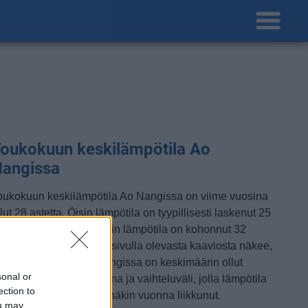
oukokuun keskilämpötila Ao
angissa
oukokuun keskilämpötila Ao Nangissa on viime vuosina
lut 28 astetta. Öisin lämpötila on tyypillisesti laskenut 25
steen tienoille, ja päivisin lämpötila on kohonnut 32
steen tuntumaan. Tällä sivulla olevasta kaaviosta näkee,
iten lämmin sää Ao Nangissa on keskimäärin ollut
sonal or
oukokuussa viime vuosina ja vaihteluväli, jolla lämpötila
ection to
avallisina päivinä on minäkin vuonna liikkunut.
ou may