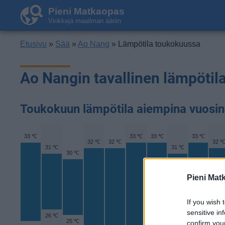
Pieni Matkaopas
Vinkkejä maailman ääriin
Etusivu
»
Sää
»
Ao Nang
» Lämpötila toukokuussa
Ao Nangin tavallinen lämpöti
Toukokuun lämpötila aiempina vuosi
33 ℃
33 ℃
33 ℃
33 ℃
32 ℃
32 ℃
32 
31 ℃
31 ℃
30 ℃
Pieni Mat
If you wish 
sensitive in
26 ℃
25 ℃
confirm you