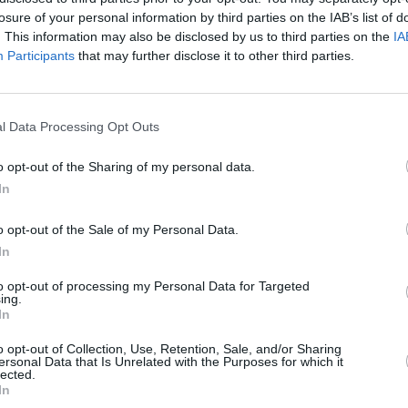
l
losure of your personal information by third parties on the IAB’s list of
. This information may also be disclosed by us to third parties on the
IA
h
Participants
that may further disclose it to other third parties.
t
p
ä
Heinäkuun keskilämpötila Åressa 10
H
l Data Processing Opt Outs
vuoden tarkastelujaksolla
l
o opt-out of the Sharing of my personal data.
Mikä on Åren tavanomainen lämpötila heinäkuussa.
A
In
l
Alin
Ylin
j
Vuorokauden
o opt-out of the Sale of my Personal Data.
Vuosi
lämpötila
lämpötila
keskilämpötila
keskimäärin
keskimäärin
In
V
2010
16 ℃
12 ℃
19 ℃
to opt-out of processing my Personal Data for Targeted
ing.
2011
16 ℃
12 ℃
19 ℃
2
In
2012
14 ℃
11 ℃
16 ℃
2
2013
o opt-out of Collection, Use, Retention, Sale, and/or Sharing
14 ℃
10 ℃
18 ℃
2
ersonal Data that Is Unrelated with the Purposes for which it
2014
19 ℃
14 ℃
23 ℃
lected.
2
In
2015
12 ℃
9 ℃
15 ℃
2