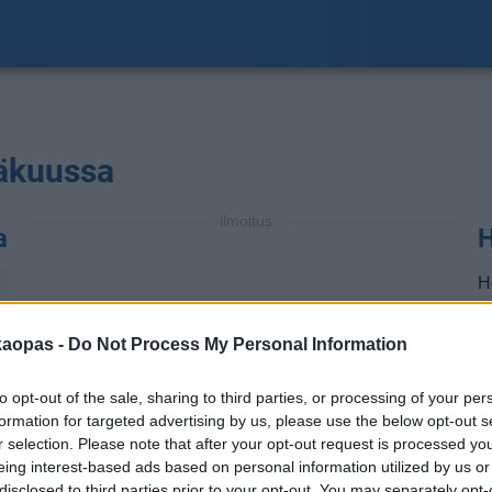
näkuussa
ilmoitus
a
H
H
as
℃
t
kaopas -
Do Not Process My Personal Information
t
l
to opt-out of the sale, sharing to third parties, or processing of your per
vu
formation for targeted advertising by us, please use the below opt-out s
m
r selection. Please note that after your opt-out request is processed y
eing interest-based ads based on personal information utilized by us or
℃
H
disclosed to third parties prior to your opt-out. You may separately opt-