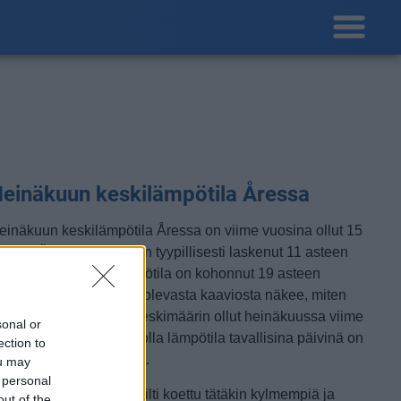
einäkuun keskilämpötila Åressa
einäkuun keskilämpötila Åressa on viime vuosina ollut 15
tetta. Öisin lämpötila on tyypillisesti laskenut 11 asteen
ienoille, ja päivisin lämpötila on kohonnut 19 asteen
untumaan. Tällä sivulla olevasta kaaviosta näkee, miten
ämmin sää Åressa on keskimäärin ollut heinäkuussa viime
sonal or
osina ja vaihteluväli, jolla lämpötila tavallisina päivinä on
ection to
inäkin vuonna liikkunut.
ou may
 personal
etkellisesti Åressa on silti koettu tätäkin kylmempiä ja
out of the