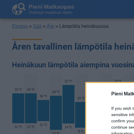
Pieni Matkaopas
Vinkkejä maailman ääriin
Etusivu
»
Sää
»
Åre
» Lämpötila heinäkuussa
Åren tavallinen lämpötila hei
Heinäkuun lämpötila aiempina vuosin
23 ℃
23 ℃
19 ℃
19 ℃
19 
18 ℃
18 ℃
Pieni Mat
16 ℃
16 ℃
15 ℃
If you wish 
sensitive in
confirm you
11 ℃
continue se
12 ℃
12 ℃
14 ℃
11 ℃
10 ℃
11 
9 ℃
13 ℃
information 
10 ℃