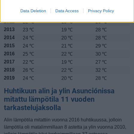
2010
23 ℃
20 ℃
28 ℃
Data Deletion
Data Access
Privacy Policy
2011
24 ℃
20 ℃
28 ℃
2012
22 ℃
19 ℃
26 ℃
2013
23 ℃
19 ℃
28 ℃
2014
24 ℃
20 ℃
28 ℃
2015
24 ℃
21 ℃
29 ℃
2016
25 ℃
22 ℃
30 ℃
2017
22 ℃
19 ℃
27 ℃
2018
26 ℃
22 ℃
32 ℃
2019
24 ℃
20 ℃
28 ℃
Huhtikuun alin ja ylin Asunciónissa
mitattu lämpötila 11 vuoden
tarkastelujaksolla
Alin lämpötila mitattiin vuonna 2016 huhtikuussa, jolloin
lämpötila oli matalimmillaan 8 astetta ja ylin vuonna 2010,