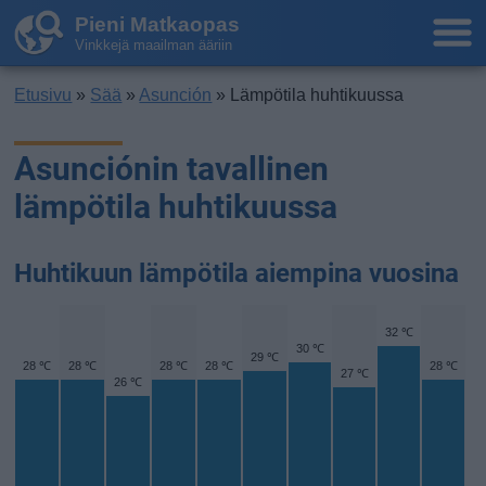
Pieni Matkaopas
Vinkkejä maailman ääriin
Etusivu
»
Sää
»
Asunción
» Lämpötila huhtikuussa
Asunciónin tavallinen
lämpötila huhtikuussa
Huhtikuun lämpötila aiempina vuosina
32 ℃
30 ℃
29 ℃
28 ℃
28 ℃
28 ℃
28 ℃
28 ℃
27 ℃
26 ℃