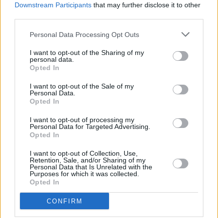
Downstream Participants
that may further disclose it to other
third parties.
Huhtikuussa
Toukokuussa
Kesäkuussa
Personal Data Processing Opt Outs
Heinäkuussa
Elokuussa
Syyskuussa
I want to opt-out of the Sharing of my
Lokakuussa
Marraskuussa
Joulukuussa
personal data.
Opted In
Kiinnostavatko sademäärät?
I want to opt-out of the Sale of my
Personal Data.
Katso miten paljon
Asunciónissa on satanut huhtikuussa
Opted In
aikaisempina vuosina.
I want to opt-out of processing my
Huhtikuun keskilämpötila
Personal Data for Targeted Advertising.
Opted In
Asunciónissa 11 vuoden
I want to opt-out of Collection, Use,
tarkastelujaksolla
Retention, Sale, and/or Sharing of my
Personal Data that Is Unrelated with the
Purposes for which it was collected.
Mikä on Asunciónin tavanomainen lämpötila huhtikuussa.
Opted In
Alin
Ylin
Vuorokauden
CONFIRM
Vuosi
lämpötila
lämpötila
keskilämpötila
keskimäärin
keskimäärin