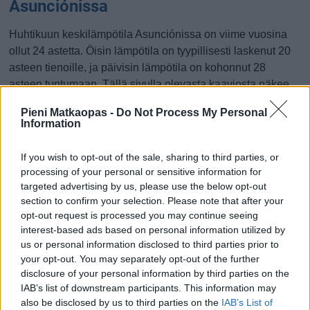
Asunciónissa
Huhtikuun keskilämpötila Asunciónissa on viime vuosina
ollut 24 astetta. Öisin lämpötila on tyypillisesti laskenut 20
asteen tienoille, ja päivisin lämpötila on kohonnut 28
asteen tuntumaan. Tällä sivulla olevasta kaaviosta näkee,
miten lämmin sää Asunciónissa on keskimäärin ollut
Pieni Matkaopas -
Do Not Process My Personal
huhtikuussa viime vuosina ja vaihteluväli, jolla lämpötila
Information
tavallisina päivinä on minäkin vuonna liikkunut.
If you wish to opt-out of the sale, sharing to third parties, or
Hetkellisesti Asunciónissa on silti koettu tätäkin kylmempiä
processing of your personal or sensitive information for
ja lämpimämpiä huhtikuisia päiviä. Esimerkiksi vuoden
targeted advertising by us, please use the below opt-out
2016 huhtikuussa lämpötila käväisi alimmillaan 8 asteessa
section to confirm your selection. Please note that after your
ja toisaalta vuonna 2010 huhtikuussa hätyyteltiin eräänä
opt-out request is processed you may continue seeing
poikkeuksellisen lämpimänä päivänä 37 asteen lukemia.
interest-based ads based on personal information utilized by
us or personal information disclosed to third parties prior to
Entä muut kuukaudet? Miten lämmintä
your opt-out. You may separately opt-out of the further
Asunciónissa on ollut...
disclosure of your personal information by third parties on the
IAB’s list of downstream participants. This information may
also be disclosed by us to third parties on the
IAB’s List of
Tammikuussa
Helmikuussa
Maaliskuussa