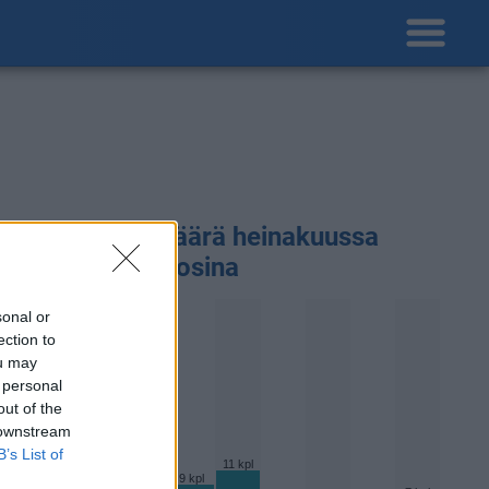
adepäivien määärä heinakuussa
ikaisempina vuosina
sonal or
ection to
ou may
 personal
out of the
 downstream
B’s List of
11 kpl
10 kpl
9 kpl
9 kpl
8 kpl