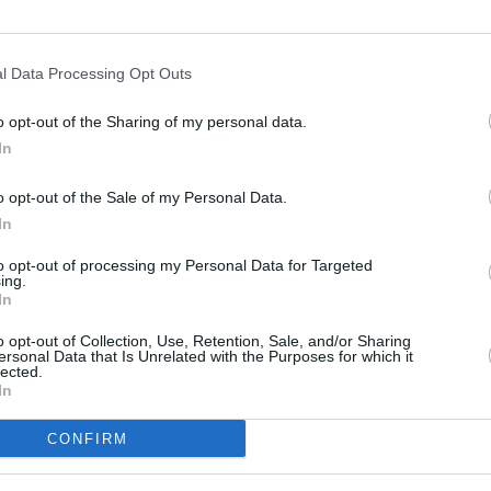
m
l Data Processing Opt Outs
Heinakuun sademäärä eri kuukausina
o opt-out of the Sharing of my personal data.
In
Taulukossa on listattu heinakuun sadekertymä ja
sadepäivien määrä Asunciónissa eri vuosina 2010-luvulla.
o opt-out of the Sale of my Personal Data.
Vuosi
Sadekertymä
Päiviä, jona on satanut
In
2010
172 mm
8 kpl
to opt-out of processing my Personal Data for Targeted
2011
74 mm
9 kpl
ing.
2012
33 mm
10 kpl
In
2013
20 mm
4 kpl
o opt-out of Collection, Use, Retention, Sale, and/or Sharing
2014
83 mm
9 kpl
ersonal Data that Is Unrelated with the Purposes for which it
lected.
2015
104 mm
11 kpl
In
2016
21 mm
3 kpl
2017
1 mm
2 kpl
CONFIRM
2018
49 mm
4 kpl
2019
36 mm
7 kpl