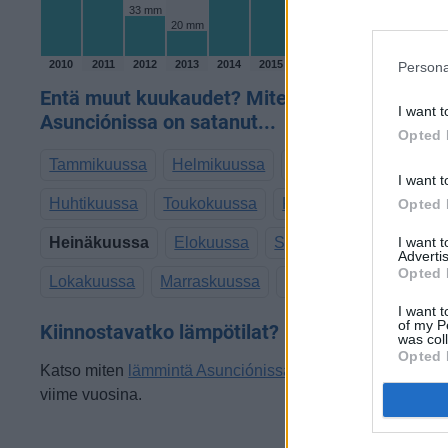
36 m
33 mm
21 mm
20 mm
1 mm
2010
2011
2012
2013
2014
2015
2016
2017
2018
2019
Persona
Entä muut kuukaudet? Miten paljon
I want t
Asunciónissa on satanut...
Opted 
Tammikuussa
Helmikuussa
Maaliskuussa
I want t
Huhtikuussa
Toukokuussa
Kesäkuussa
Opted 
Heinäkuussa
Elokuussa
Syyskuussa
I want 
Advertis
Opted 
Lokakuussa
Marraskuussa
Joulukuussa
I want t
of my P
Kiinnostavatko lämpötilat?
was col
Opted 
Katso miten
lämmintä Asunciónissa on ollut heinakuussa
viime vuosina.