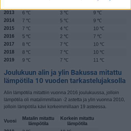
2012
7 ℃
5 ℃
9 ℃
2013
6 ℃
3 ℃
9 ℃
2014
7 ℃
5 ℃
9 ℃
2015
7 ℃
4 ℃
10 ℃
2016
5 ℃
2 ℃
7 ℃
2017
8 ℃
7 ℃
10 ℃
2018
8 ℃
7 ℃
10 ℃
2019
9 ℃
7 ℃
11 ℃
Joulukuun alin ja ylin Bakussa mitattu
lämpötila 10 vuoden tarkastelujaksolla
Alin lämpötila mitattiin vuonna 2016 joulukuussa, jolloin
lämpötila oli matalimmillaan -2 astetta ja ylin vuonna 2010,
jolloin lämpötila kävi korkeimmillaan 19 asteessa.
Matalin mitattu
Korkein mitattu
Vuosi
lämpötila
lämpötila