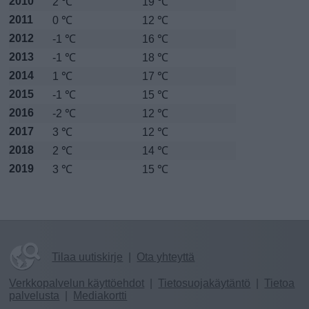
2010
2 ℃
19 ℃
2011
0 ℃
12 ℃
2012
-1 ℃
16 ℃
2013
-1 ℃
18 ℃
2014
1 ℃
17 ℃
2015
-1 ℃
15 ℃
2016
-2 ℃
12 ℃
2017
3 ℃
12 ℃
2018
2 ℃
14 ℃
2019
3 ℃
15 ℃
Tilaa uutiskirje
|
Ota yhteyttä
Verkkopalvelun käyttöehdot
|
Tietosuojakäytäntö
|
Tietoa
palvelusta
|
Mediakortti