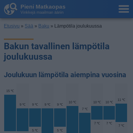
Pieni Matkaopas
Vinkkejä maailman ääriin
Etusivu
»
Sää
»
Baku
» Lämpötila joulukuussa
Bakun tavallinen lämpötila
joulukuussa
Joulukuun lämpötila aiempina vuosina
15 ℃
11 ℃
10 ℃
10 ℃
10 ℃
9 ℃
9 ℃
9 ℃
9 ℃
7 ℃
7 ℃
7 ℃
7 ℃
5 ℃
5 ℃