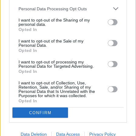
Huhtikuussa
Toukokuussa
Kesäkuussa
Personal Data Processing Opt Outs
Heinäkuussa
Elokuussa
Syyskuussa
I want to opt-out of the Sharing of my
personal data.
Lokakuussa
Marraskuussa
Joulukuussa
Opted In
Kiinnostavatko sademäärät?
I want to opt-out of the Sale of my
Personal Data.
Opted In
Katso miten paljon
Bakussa on satanut joulukuussa
aikaisempina vuosina.
I want to opt-out of processing my
Personal Data for Targeted Advertising.
Joulukuun keskilämpötila Bakussa 10
Opted In
vuoden tarkastelujaksolla
I want to opt-out of Collection, Use,
Retention, Sale, and/or Sharing of my
Personal Data that Is Unrelated with the
Mikä on Bakun tavanomainen lämpötila joulukuussa.
Purposes for which it was collected.
Opted In
Alin
Ylin
Vuorokauden
Vuosi
lämpötila
lämpötila
CONFIRM
keskilämpötila
keskimäärin
keskimäärin
2010
11 ℃
7 ℃
15 ℃
2011
7 ℃
4 ℃
9 ℃
Data Deletion
Data Access
Privacy Policy