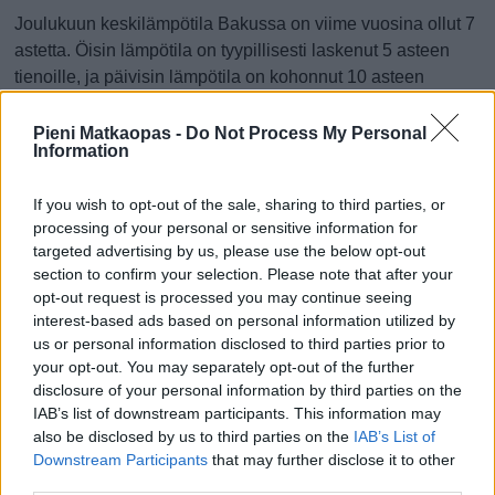
Joulukuun keskilämpötila Bakussa on viime vuosina ollut 7
astetta. Öisin lämpötila on tyypillisesti laskenut 5 asteen
tienoille, ja päivisin lämpötila on kohonnut 10 asteen
tuntumaan. Tällä sivulla olevasta kaaviosta näkee, miten
lämmin sää Bakussa on keskimäärin ollut joulukuussa
Pieni Matkaopas -
Do Not Process My Personal
Information
viime vuosina ja vaihteluväli, jolla lämpötila tavallisina
päivinä on minäkin vuonna liikkunut.
If you wish to opt-out of the sale, sharing to third parties, or
Hetkellisesti Bakussa on silti koettu tätäkin kylmempiä ja
processing of your personal or sensitive information for
targeted advertising by us, please use the below opt-out
lämpimämpiä joulukuisia päiviä. Esimerkiksi vuoden 2016
section to confirm your selection. Please note that after your
joulukuussa lämpötila käväisi alimmillaan -2 asteessa ja
opt-out request is processed you may continue seeing
toisaalta vuonna 2010 joulukuussa hätyyteltiin eräänä
interest-based ads based on personal information utilized by
poikkeuksellisen lämpimänä päivänä 19 asteen lukemia.
us or personal information disclosed to third parties prior to
your opt-out. You may separately opt-out of the further
Entä muut kuukaudet? Miten lämmintä
disclosure of your personal information by third parties on the
Bakussa on ollut...
IAB’s list of downstream participants. This information may
also be disclosed by us to third parties on the
IAB’s List of
Tammikuussa
Helmikuussa
Maaliskuussa
Downstream Participants
that may further disclose it to other
third parties.