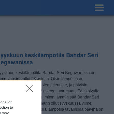
yyskuun keskilämpötila Bandar Seri
egawanissa
yyskuun keskilämpötila Bandar Seri Begawanissa on
iime vuosina ollut 28 astetta. Öisin lämpötila on
ypillisesti laskenut 25 asteen tienoille, ja päivisin
ämpötila on kohonnut 32 asteen tuntumaan. Tällä sivulla
levasta kaaviosta näkee, miten lämmin sää Bandar Seri
sonal or
egawanissa on keskimäärin ollut syyskuussa viime
ection to
osina ja vaihteluväli, jolla lämpötila tavallisina päivinä on
ou may