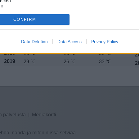
lected.
2012
28 ℃
25 ℃
31 ℃
2
In
2013
27 ℃
25 ℃
31 ℃
2
2014
CONFIRM
28 ℃
25 ℃
32 ℃
2
2015
28 ℃
25 ℃
32 ℃
2
2016
28 ℃
25 ℃
32 ℃
2
Data Deletion
Data Access
Privacy Policy
2017
28 ℃
25 ℃
31 ℃
2
2018
28 ℃
25 ℃
32 ℃
2
2019
29 ℃
26 ℃
33 ℃
2
a palvelusta
|
Mediakortti
hdä, nähdä ja miten niissä selviää.