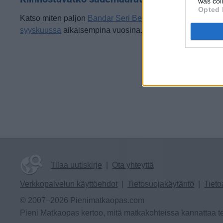
was col
Opted 
Katso miten paljon
Bandar Seri Begawanissa on satanut
syyskuussa
aikaisempina vuosina.
Tilaa uutiskirje
|
Ota yhteyttä
Verkkopalvelun käyttöehdot
|
Tietosuojakäytäntö
|
Tieto
© 2007–2026 Pienimatkaopas.com
Pieni Matkaopas kertoo, mitä matkakohteissa kannattaa te