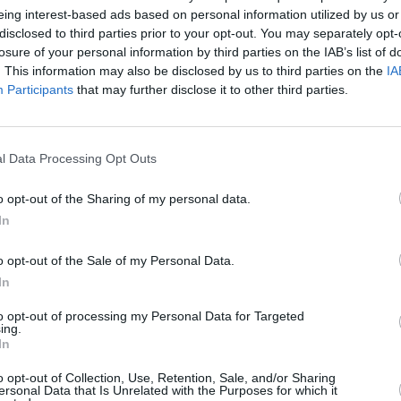
m
eing interest-based ads based on personal information utilized by us or
disclosed to third parties prior to your opt-out. You may separately opt-
H
losure of your personal information by third parties on the IAB’s list of
t
. This information may also be disclosed by us to third parties on the
IA
E
Participants
that may further disclose it to other third parties.
a
s
l
l Data Processing Opt Outs
ä
Syyskuun keskilämpötila Bandar Seri
S
o opt-out of the Sharing of my personal data.
Begawanissa 10 vuoden
B
In
tarkastelujaksolla
v
o opt-out of the Sale of my Personal Data.
Mikä on Bandar Seri Begawanin tavanomainen lämpötila
A
In
syyskuussa.
l
j
to opt-out of processing my Personal Data for Targeted
Alin
Ylin
ing.
Vuorokauden
In
Vuosi
lämpötila
lämpötila
keskilämpötila
V
keskimäärin
keskimäärin
o opt-out of Collection, Use, Retention, Sale, and/or Sharing
2011
28 ℃
25 ℃
32 ℃
2
ersonal Data that Is Unrelated with the Purposes for which it