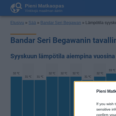
Pieni Matkaopas
Vinkkejä maailman ääriin
Etusivu
»
Sää
»
Bandar Seri Begawan
» Lämpötila syysk
Bandar Seri Begawanin tavalli
Syyskuun lämpötila aiempina vuosina
33 ℃
32 ℃
32 ℃
32 ℃
32 ℃
32 ℃
31 ℃
31 ℃
31 ℃
Pieni Mat
If you wish 
sensitive in
confirm you