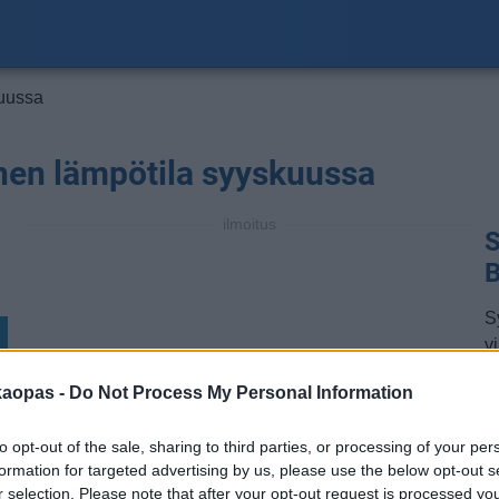
uussa
nen lämpötila syyskuussa
ilmoitus
S
B
S
v
ty
kaopas -
Do Not Process My Personal Information
l
o
to opt-out of the sale, sharing to third parties, or processing of your per
B
formation for targeted advertising by us, please use the below opt-out s
vu
r selection. Please note that after your opt-out request is processed y