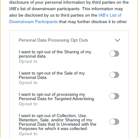
disclosure of your personal information by third parties on the
IAB’s list of downstream participants. This information may
also be disclosed by us to third parties on the
IAB’s List of
Downstream Participants
that may further disclose it to other
third parties.
Personal Data Processing Opt Outs
14 kpl
I want to opt-out of the Sharing of my
personal data.
8 kpl
8 kpl
Opted In
7 kpl
7 kpl
5 kpl
5 kpl
I want to opt-out of the Sale of my
Personal Data.
2011
2014
2015
2016
2017
2018
2019
Opted In
Entä muut kuukaudet? Miten paljon
I want to opt-out of processing my
Bergamossa on satanut...
Personal Data for Targeted Advertising.
Opted In
Tammikuussa
Helmikuussa
Maaliskuussa
I want to opt-out of Collection, Use,
Retention, Sale, and/or Sharing of my
Huhtikuussa
Toukokuussa
Kesäkuussa
Personal Data that Is Unrelated with the
Purposes for which it was collected.
Opted In
Heinäkuussa
Elokuussa
Syyskuussa