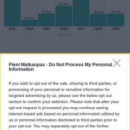
81 mm
51 mm
49 mm
48 mm
25 mm
2011
2014
2015
2016
2017
2018
2019
ilmoitus
Pieni Matkaopas -
Do Not Process My Personal
Information
If you wish to opt-out of the sale, sharing to third parties, or
processing of your personal or sensitive information for
targeted advertising by us, please use the below opt-out
section to confirm your selection. Please note that after your
opt-out request is processed you may continue seeing
interest-based ads based on personal information utilized by
Sadepäivien määärä syyskuussa
us or personal information disclosed to third parties prior to
your opt-out. You may separately opt-out of the further
aikaisempina vuosina