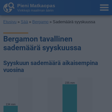
Pieni Matkaopas
Vinkkejä maailman ääriin
Etusivu
»
Sää
»
Bergamo
» Sademäärä syyskuussa
Bergamon tavallinen
sademäärä syyskuussa
Syyskuun sademäärä aikaisempina
vuosina
235 mm
134 mm