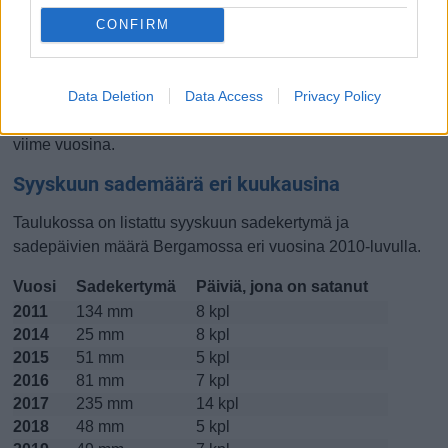
CONFIRM
Lokakuussa
Marraskuussa
Joulukuussa
Kiinnostavatko lämpötilat?
Data Deletion
Data Access
Privacy Policy
Katso miten
lämmintä Bergamossa on ollut syyskuussa
viime vuosina.
Syyskuun sademäärä eri kuukausina
Taulukossa on listattu syyskuun sadekertymä ja
sadepäivien määrä Bergamossa eri vuosina 2010-luvulla.
Vuosi
Sadekertymä
Päiviä, jona on satanut
2011
134 mm
8 kpl
2014
25 mm
8 kpl
2015
51 mm
5 kpl
2016
81 mm
7 kpl
2017
235 mm
14 kpl
2018
48 mm
5 kpl