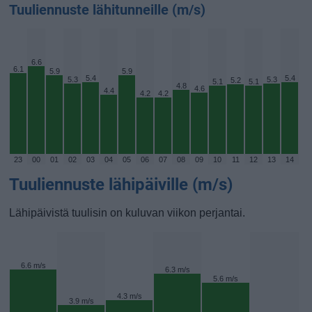
Tuuliennuste lähitunneille (m/s)
6.6
6.1
5.9
5.9
5.4
5.4
5.3
5.3
5.2
5.1
5.1
4.8
4.6
4.4
4.2
4.2
23
00
01
02
03
04
05
06
07
08
09
10
11
12
13
14
Tuuliennuste lähipäiville (m/s)
Lähipäivistä tuulisin on kuluvan viikon perjantai.
6.6 m/s
6.3 m/s
5.6 m/s
4.3 m/s
3.9 m/s