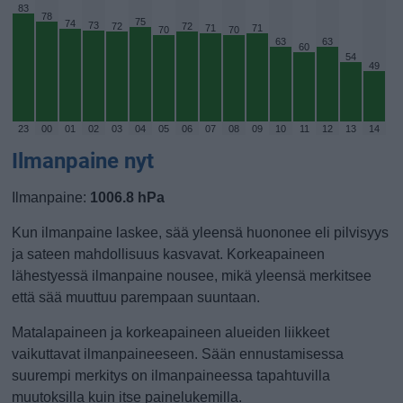
83
78
75
74
73
72
72
71
71
70
70
63
63
60
54
49
23
00
01
02
03
04
05
06
07
08
09
10
11
12
13
14
Ilmanpaine nyt
Ilmanpaine:
1006.8 hPa
Kun ilmanpaine laskee, sää yleensä huononee eli pilvisyys
ja sateen mahdollisuus kasvavat. Korkeapaineen
lähestyessä ilmanpaine nousee, mikä yleensä merkitsee
että sää muuttuu parempaan suuntaan.
Matalapaineen ja korkeapaineen alueiden liikkeet
vaikuttavat ilmanpaineeseen. Sään ennustamisessa
suurempi merkitys on ilmanpaineessa tapahtuvilla
muutoksilla kuin itse painelukemilla.