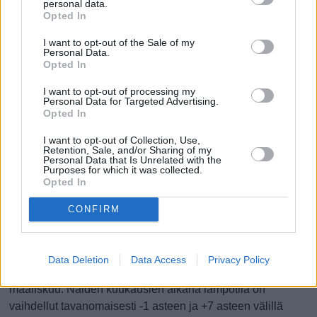
personal data.
Opted In
I want to opt-out of the Sale of my
0.6 mm
0 mm
0 mm
0 mm
0 mm
Personal Data.
7.8.
8.8.
9.8.
10.8.
11.8.
12.8.
Opted In
Parhaat matkustusajat
I want to opt-out of processing my
Personal Data for Targeted Advertising.
Opted In
Milloin Billundiin kannattaa säiden puolesta matkustaa?
I want to opt-out of Collection, Use,
Aiempina vuosina Billundin lämpimimmät neljä kuukautta
Retention, Sale, and/or Sharing of my
keskimäärin (alkaen lämpimimmästä) ovat olleet heinäkuu,
Personal Data that Is Unrelated with the
Purposes for which it was collected.
elokuu, kesäkuu ja syyskuu. Näiden kuukausien aikana
Opted In
lämpötila on tavanomaisesti pysytellyt 9 asteen ja 21
CONFIRM
asteen välillä vuorokauden keskilämpötilan ollessa 15
astetta.
Aiempina vuosina kylmimmät neljä kuukautta (alkaen
Data Deletion
Data Access
Privacy Policy
kylmimmästä) ovat olleet tammikuu, helmikuu, joulukuu ja
maaliskuu. Näiden kuukausien aikana lämpötila on
vaihdellut tavanomaisesti -1 asteen ja +7 asteen välillä