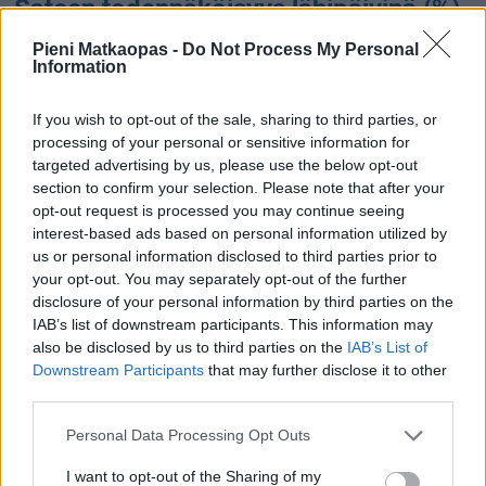
Sateen todennäköisyys lähipäivinä (%),
ennuste
Pieni Matkaopas -
Do Not Process My Personal
Information
If you wish to opt-out of the sale, sharing to third parties, or
processing of your personal or sensitive information for
62 %
targeted advertising by us, please use the below opt-out
section to confirm your selection. Please note that after your
opt-out request is processed you may continue seeing
29 %
interest-based ads based on personal information utilized by
10 %
10 %
4 %
us or personal information disclosed to third parties prior to
0 %
7.8.
8.8.
9.8.
10.8.
11.8.
12.8.
your opt-out. You may separately opt-out of the further
disclosure of your personal information by third parties on the
Sateen määrä (kertymä) lähipäivinä
IAB’s list of downstream participants. This information may
(mm), ennuste
also be disclosed by us to third parties on the
IAB’s List of
Downstream Participants
that may further disclose it to other
third parties.
14.3 mm
Personal Data Processing Opt Outs
I want to opt-out of the Sharing of my