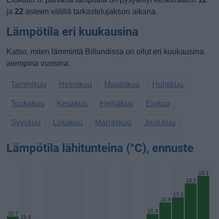
ja
22
asteen välillä tarkastelujakson aikana.
Lämpötila eri kuukausina
Katso, miten lämmintä Billundissa on ollut eri kuukausina
aiempina vuosina:
Tammikuu
Helmikuu
Maaliskuu
Huhtikuu
Toukokuu
Kesäkuu
Heinäkuu
Elokuu
Syyskuu
Lokakuu
Marraskuu
Joulukuu
Lämpötila lähitunteina (°C), ennuste
19.1
18.5
17.3
16.9
15.9
15.7
15.4