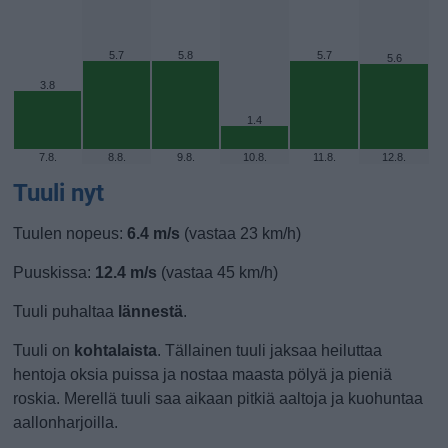
5.7
5.8
5.7
5.6
3.8
1.4
7.8.
8.8.
9.8.
10.8.
11.8.
12.8.
Tuuli nyt
Tuulen nopeus:
6.4 m/s
(vastaa 23 km/h)
Puuskissa:
12.4 m/s
(vastaa 45 km/h)
Tuuli puhaltaa
lännestä
.
Tuuli on
kohtalaista
. Tällainen tuuli jaksaa heiluttaa
hentoja oksia puissa ja nostaa maasta pölyä ja pieniä
roskia. Merellä tuuli saa aikaan pitkiä aaltoja ja kuohuntaa
aallonharjoilla.