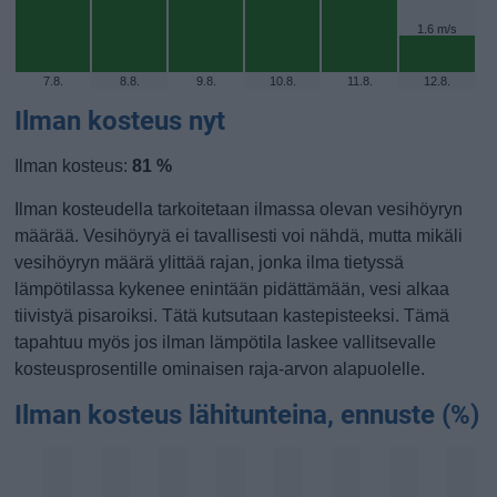
1.6 m/s
7.8.
8.8.
9.8.
10.8.
11.8.
12.8.
Ilman kosteus nyt
Ilman kosteus:
81 %
Ilman kosteudella tarkoitetaan ilmassa olevan vesihöyryn
määrää. Vesihöyryä ei tavallisesti voi nähdä, mutta mikäli
vesihöyryn määrä ylittää rajan, jonka ilma tietyssä
lämpötilassa kykenee enintään pidättämään, vesi alkaa
tiivistyä pisaroiksi. Tätä kutsutaan kastepisteeksi. Tämä
tapahtuu myös jos ilman lämpötila laskee vallitsevalle
kosteusprosentille ominaisen raja-arvon alapuolelle.
Ilman kosteus lähitunteina, ennuste (%)