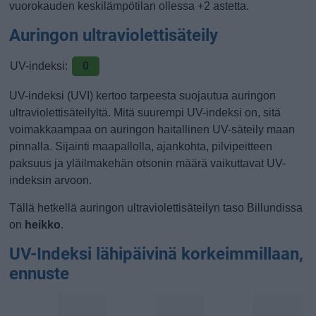
vuorokauden keskilämpötilan ollessa +2 astetta.
Auringon ultraviolettisäteily
UV-indeksi:
0
UV-indeksi (UVI) kertoo tarpeesta suojautua auringon
ultraviolettisäteilyltä. Mitä suurempi UV-indeksi on, sitä
voimakkaampaa on auringon haitallinen UV-säteily maan
pinnalla. Sijainti maapallolla, ajankohta, pilvipeitteen
paksuus ja yläilmakehän otsonin määrä vaikuttavat UV-
indeksin arvoon.
Tällä hetkellä auringon ultraviolettisäteilyn taso Billundissa
on
heikko
.
UV-Indeksi lähipäivinä korkeimmillaan,
ennuste