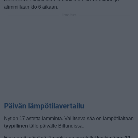
alimmillaan klo 6 aikaan.
ilmoitus
Päivän lämpötilavertailu
Nyt on 17 astetta lämmintä. Vallitseva sää on lämpötilaltaan
tyypillinen
tälle päivälle Billundissa.
Elokuun 6. päivänä lämpötila on pysytellyt keskimäärin
12