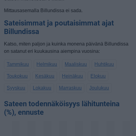
Mittausasemalla Billundissa ei sada.
Sateisimmat ja poutaisimmat ajat
Billundissa
Katso, miten paljon ja kuinka monena päivänä Billundissa
on satanut eri kuukausina aiempina vuosina:
Tammikuu
Helmikuu
Maaliskuu
Huhtikuu
Toukokuu
Kesäkuu
Heinäkuu
Elokuu
Syyskuu
Lokakuu
Marraskuu
Joulukuu
Sateen todennäköisyys lähitunteina
(%), ennuste