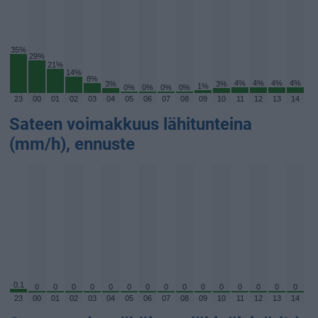
35%
29%
21%
14%
8%
4%
4%
4%
4%
3%
3%
1%
0%
0%
0%
0%
23
00
01
02
03
04
05
06
07
08
09
10
11
12
13
14
Sateen voimakkuus lähitunteina
(mm/h), ennuste
0.1
0
0
0
0
0
0
0
0
0
0
0
0
0
0
0
23
00
01
02
03
04
05
06
07
08
09
10
11
12
13
14