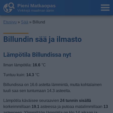
Pieni Matkaopas
Vinkkejä maailman ääriin
Etusivu
»
Sää
» Billund
Billundin sää ja ilmasto
Lämpötila Billundissa nyt
Ilman lämpötila:
16.6
°C
Tuntuu kuin:
14.3
°C
Billundissa on 16.6 astetta lämmintä, mutta kohtalainen
tuuli saa sen tuntumaan 14.3 asteelta.
Lämpötila käväisee seuraavien
24 tunnin sisällä
korkeimmillaan
19.1
asteessa ja putoaa matalimmillaan
13
asteeseen. Ylimmillään lämpötila on klo 14 aikaan ja