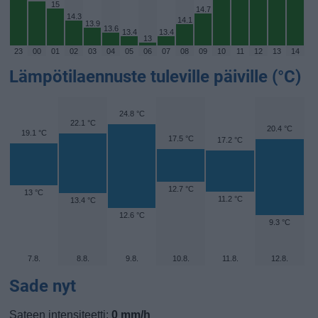
15
14.7
14.3
14.1
13.9
13.6
13.4
13.4
13
23
00
01
02
03
04
05
06
07
08
09
10
11
12
13
14
Lämpötilaennuste tuleville päiville (°C)
24.8 °C
22.1 °C
20.4 °C
19.1 °C
17.5 °C
17.2 °C
12.7 °C
13 °C
11.2 °C
13.4 °C
12.6 °C
9.3 °C
7.8.
8.8.
9.8.
10.8.
11.8.
12.8.
Sade nyt
Sateen intensiteetti:
0 mm/h