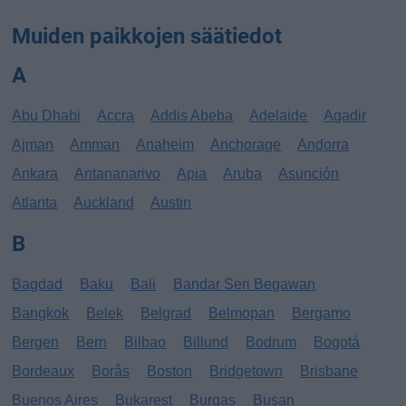
Muiden paikkojen säätiedot
A
Abu Dhabi
Accra
Addis Abeba
Adelaide
Agadir
Ajman
Amman
Anaheim
Anchorage
Andorra
Ankara
Antananarivo
Apia
Aruba
Asunción
Atlanta
Auckland
Austin
B
Bagdad
Baku
Bali
Bandar Seri Begawan
Bangkok
Belek
Belgrad
Belmopan
Bergamo
Bergen
Bern
Bilbao
Billund
Bodrum
Bogotá
Bordeaux
Borås
Boston
Bridgetown
Brisbane
Buenos Aires
Bukarest
Burgas
Busan