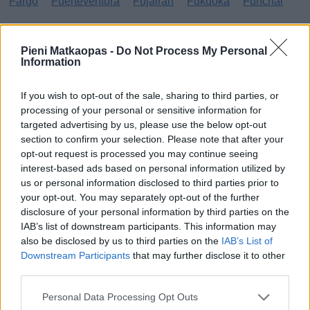
Fargo
Fuerteventura
Fujairah
Fukuoka
Funchal
G
Pieni Matkaopas -
Do Not Process My Personal
Information
Gibraltar
Gran Canaria
Guatemala
H
If you wish to opt-out of the sale, sharing to third parties, or
processing of your personal or sensitive information for
targeted advertising by us, please use the below opt-out
Haag
Hammamet
Hania
Hannover
Hanoi
section to confirm your selection. Please note that after your
Havanna
Helsingborg
Helsinki
Ho Chi Minh City
opt-out request is processed you may continue seeing
interest-based ads based on personal information utilized by
Hong Kong
Honolulu
Houston
Hua Hin
us or personal information disclosed to third parties prior to
your opt-out. You may separately opt-out of the further
I
disclosure of your personal information by third parties on the
IAB’s list of downstream participants. This information may
Innsbruck
Izmir
also be disclosed by us to third parties on the
IAB’s List of
Downstream Participants
that may further disclose it to other
J
third parties.
Jönköping
Personal Data Processing Opt Outs