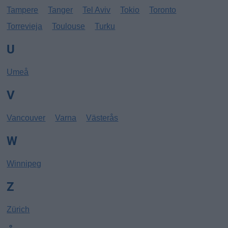
Tampere
Tanger
Tel Aviv
Tokio
Toronto
Torrevieja
Toulouse
Turku
U
Umeå
V
Vancouver
Varna
Västerås
W
Winnipeg
Z
Zürich