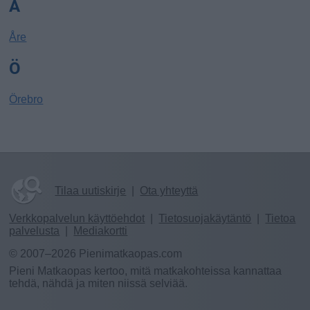
Å
Åre
Ö
Örebro
Tilaa uutiskirje
|
Ota yhteyttä
Verkkopalvelun käyttöehdot
|
Tietosuojakäytäntö
|
Tietoa
palvelusta
|
Mediakortti
© 2007–2026 Pienimatkaopas.com
Pieni Matkaopas kertoo, mitä matkakohteissa kannattaa
tehdä, nähdä ja miten niissä selviää.