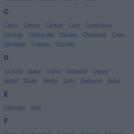
C
Cairns
Calgary
Cancún
Capri
Casablanca
Chișinău
Chiang Mai
Chicago
Chongqing
Como
Constanta
Cotonou
Cozumel
D
Da Nang
Dakar
Dallas
Delaware
Denver
Detroit
Dhaka
Djerba
Doha
Dortmund
Dubai
E
Edmonton
Eilat
F