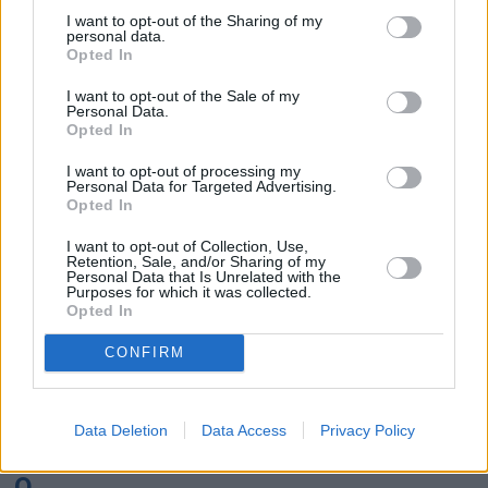
K
I want to opt-out of the Sharing of my
personal data.
Opted In
Kairo
Koh Samui
I want to opt-out of the Sale of my
Personal Data.
L
Opted In
I want to opt-out of processing my
Lanzarote
Larnaka
Lefkas
Linköping
Personal Data for Targeted Advertising.
Opted In
Los Angeles
Lund
I want to opt-out of Collection, Use,
M
Retention, Sale, and/or Sharing of my
Personal Data that Is Unrelated with the
Purposes for which it was collected.
Mangalia
Marseille
Melbourne
Menorca
Opted In
Mexico City
Miami
CONFIRM
N
Data Deletion
Data Access
Privacy Policy
New York
Norrköping
O