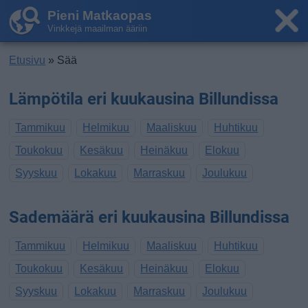
Pieni Matkaopas
Vinkkejä maailman ääriin
Etusivu
» Sää
Lämpötila eri kuukausina Billundissa
Tammikuu
Helmikuu
Maaliskuu
Huhtikuu
Toukokuu
Kesäkuu
Heinäkuu
Elokuu
Syyskuu
Lokakuu
Marraskuu
Joulukuu
Sademäärä eri kuukausina Billundissa
Tammikuu
Helmikuu
Maaliskuu
Huhtikuu
Toukokuu
Kesäkuu
Heinäkuu
Elokuu
Syyskuu
Lokakuu
Marraskuu
Joulukuu