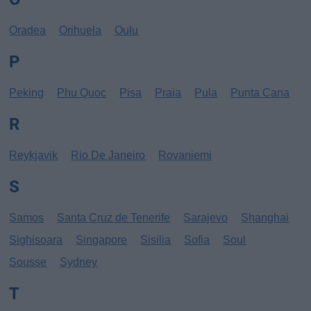
Oradea
Orihuela
Oulu
P
Peking
Phu Quoc
Pisa
Praia
Pula
Punta Cana
R
Reykjavik
Rio De Janeiro
Rovaniemi
S
Samos
Santa Cruz de Tenerife
Sarajevo
Shanghai
Sighisoara
Singapore
Sisilia
Sofia
Soul
Sousse
Sydney
T