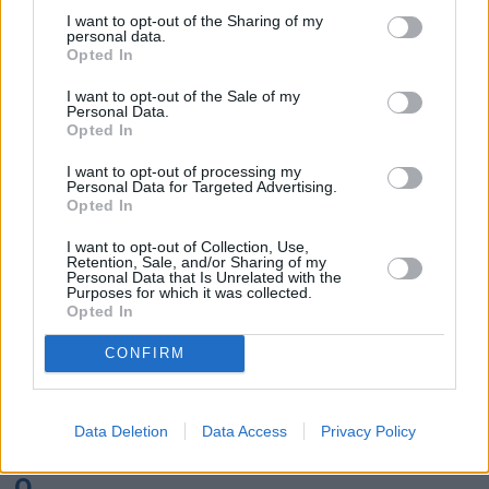
K
I want to opt-out of the Sharing of my
personal data.
Opted In
Kairo
Koh Samui
I want to opt-out of the Sale of my
Personal Data.
L
Opted In
I want to opt-out of processing my
Lanzarote
Larnaka
Lefkas
Linköping
Personal Data for Targeted Advertising.
Opted In
Los Angeles
Lund
I want to opt-out of Collection, Use,
M
Retention, Sale, and/or Sharing of my
Personal Data that Is Unrelated with the
Purposes for which it was collected.
Mangalia
Marseille
Melbourne
Menorca
Opted In
Mexico City
Miami
CONFIRM
N
Data Deletion
Data Access
Privacy Policy
New York
Norrköping
O