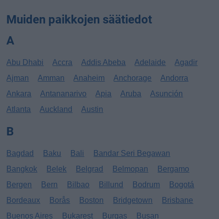
Muiden paikkojen säätiedot
A
Abu Dhabi
Accra
Addis Abeba
Adelaide
Agadir
Ajman
Amman
Anaheim
Anchorage
Andorra
Ankara
Antananarivo
Apia
Aruba
Asunción
Atlanta
Auckland
Austin
B
Bagdad
Baku
Bali
Bandar Seri Begawan
Bangkok
Belek
Belgrad
Belmopan
Bergamo
Bergen
Bern
Bilbao
Billund
Bodrum
Bogotá
Bordeaux
Borås
Boston
Bridgetown
Brisbane
Buenos Aires
Bukarest
Burgas
Busan