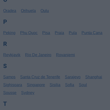
Oradea
Orihuela
Oulu
P
Peking
Phu Quoc
Pisa
Praia
Pula
Punta Cana
R
Reykjavik
Rio De Janeiro
Rovaniemi
S
Samos
Santa Cruz de Tenerife
Sarajevo
Shanghai
Sighisoara
Singapore
Sisilia
Sofia
Soul
Sousse
Sydney
T