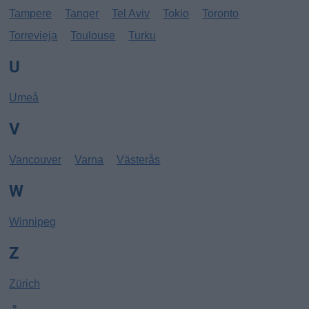
Tampere
Tanger
Tel Aviv
Tokio
Toronto
Torrevieja
Toulouse
Turku
U
Umeå
V
Vancouver
Varna
Västerås
W
Winnipeg
Z
Zürich