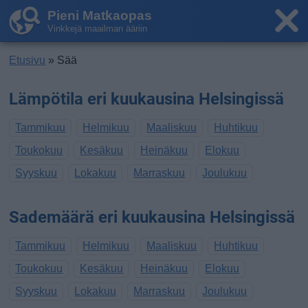
Pieni Matkaopas
Vinkkejä maailman ääriin
Etusivu
» Sää
Lämpötila eri kuukausina Helsingissä
Tammikuu
Helmikuu
Maaliskuu
Huhtikuu
Toukokuu
Kesäkuu
Heinäkuu
Elokuu
Syyskuu
Lokakuu
Marraskuu
Joulukuu
Sademäärä eri kuukausina Helsingissä
Tammikuu
Helmikuu
Maaliskuu
Huhtikuu
Toukokuu
Kesäkuu
Heinäkuu
Elokuu
Syyskuu
Lokakuu
Marraskuu
Joulukuu