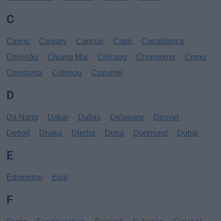
C
Cairns
Calgary
Cancún
Capri
Casablanca
Chișinău
Chiang Mai
Chicago
Chongqing
Como
Constanta
Cotonou
Cozumel
D
Da Nang
Dakar
Dallas
Delaware
Denver
Detroit
Dhaka
Djerba
Doha
Dortmund
Dubai
E
Edmonton
Eilat
F