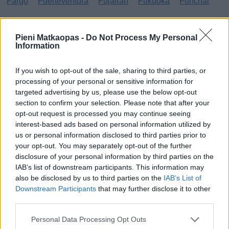
Fargo
Fuerteventura
Fujairah
Fukuoka
Funchal
G
Pieni Matkaopas -
Do Not Process My Personal
Information
Gibraltar
Gran Canaria
Guatemala
H
If you wish to opt-out of the sale, sharing to third parties, or
processing of your personal or sensitive information for
targeted advertising by us, please use the below opt-out
Haag
Hammamet
Hania
Hannover
Hanoi
section to confirm your selection. Please note that after your
Havanna
Helsingborg
Helsinki
Ho Chi Minh City
opt-out request is processed you may continue seeing
interest-based ads based on personal information utilized by
Hong Kong
Honolulu
Houston
Hua Hin
us or personal information disclosed to third parties prior to
your opt-out. You may separately opt-out of the further
I
disclosure of your personal information by third parties on the
IAB’s list of downstream participants. This information may
Innsbruck
Izmir
also be disclosed by us to third parties on the
IAB’s List of
Downstream Participants
that may further disclose it to other
J
third parties.
Jönköping
Personal Data Processing Opt Outs