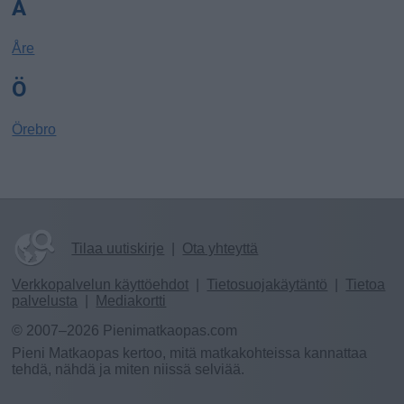
Å
Åre
Ö
Örebro
Tilaa uutiskirje
|
Ota yhteyttä
Verkkopalvelun käyttöehdot
|
Tietosuojakäytäntö
|
Tietoa
palvelusta
|
Mediakortti
© 2007–2026 Pienimatkaopas.com
Pieni Matkaopas kertoo, mitä matkakohteissa kannattaa
tehdä, nähdä ja miten niissä selviää.